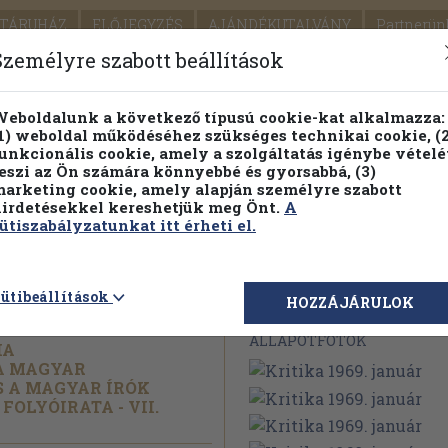
TÁRUHÁZ
ELŐJEGYZÉS
AJÁNDÉKUTALVÁNY
Partnerün
SZÁLLÍTÁS
SEGÍTSÉG
Személyre szabott beállítások
1.
Részletes kereső
Témaköri fa
eboldalunk a következő típusú cookie-kat alkalmazza:
1) weboldal működéséhez szükséges technikai cookie, (2
KIADV
unkcionális cookie, amely a szolgáltatás igénybe vételé
LEGNA
eszi az Ön számára könnyebbé és gyorsabbá, (3)
arketing cookie, amely alapján személyre szabott
PILLANATNYI ÁRAINK
FENNTARTHATÓ OLVASMÁN
irdetésekkel kereshetjük meg Önt.
A
ütiszabályzatunkat itt érheti el.
uár
ütibeállítások
Megvásárolható 
HOZZÁJÁRULOK
ÁLLAPOTFOTÓK
IA
A MAGYAR
 A MAGYAR ÍRÓK
FOLYÓIRATA - VII.