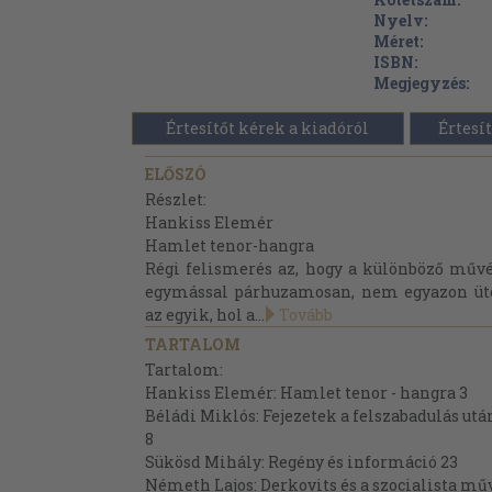
Nyelv:
Méret:
ISBN:
Megjegyzés:
Értesítőt kérek a kiadóról
Értesít
ELŐSZÓ
Részlet:
Hankiss Elemér
Hamlet tenor-hangra
Régi felismerés az, hogy a különböző műv
egymással párhuzamosan, nem egyazon üt
az egyik, hol a...
Tovább
TARTALOM
Tartalom:
Hankiss Elemér: Hamlet tenor - hangra 3
Béládi Miklós: Fejezetek a felszabadulás ut
8
Sükösd Mihály: Regény és információ 23
Németh Lajos: Derkovits és a szocialista mű