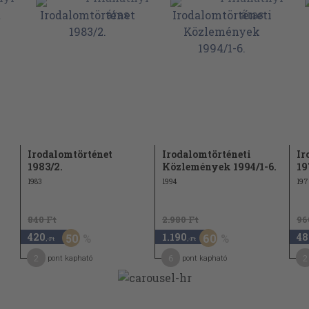
Irodalomtörténet
Irodalomtörténeti
Ir
1983/2.
Közlemények 1994/1-6.
19
1983
1994
197
840 Ft
2.980 Ft
96
420
1.190
48
50
60
,-Ft
,-Ft
2
6
2
pont kapható
pont kapható