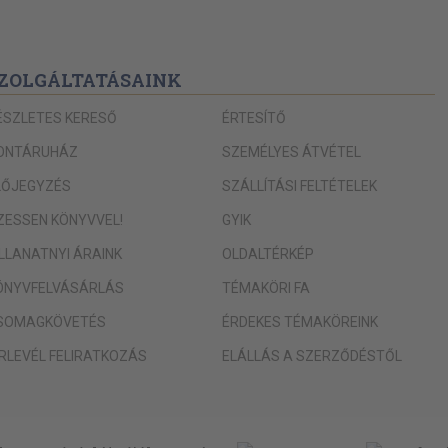
ZOLGÁLTATÁSAINK
ÉSZLETES KERESŐ
ÉRTESÍTŐ
ONTÁRUHÁZ
SZEMÉLYES ÁTVÉTEL
LŐJEGYZÉS
SZÁLLÍTÁSI FELTÉTELEK
IZESSEN KÖNYVVEL!
GYIK
ILLANATNYI ÁRAINK
OLDALTÉRKÉP
ÖNYVFELVÁSÁRLÁS
TÉMAKÖRI FA
SOMAGKÖVETÉS
ÉRDEKES TÉMAKÖREINK
ÍRLEVÉL FELIRATKOZÁS
ELÁLLÁS A SZERZŐDÉSTŐL