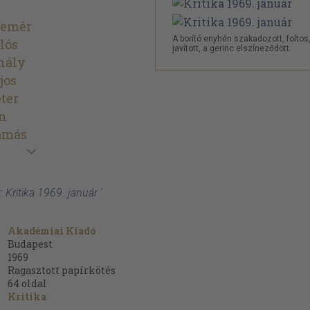
lemér
A borító enyhén szakadozott, foltos
lós
javított, a gerinc elszíneződött.
hály
jos
ter
án
amás
 Kritika 1969. január '
Akadémiai Kiadó
Budapest
1969
Ragasztott papírkötés
64
oldal
Kritika