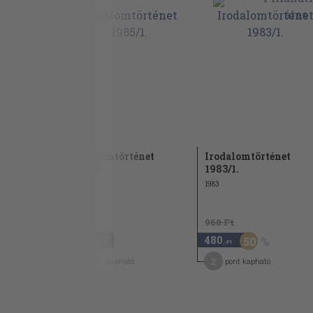
éneti
Irodalomtörténet
Irodalomtörténet
 1985/2.
1985/1.
1983/1.
1985
1983
960 Ft
840
480
50
,-Ft
,-Ft
4
2
pont kapható
pont kapható