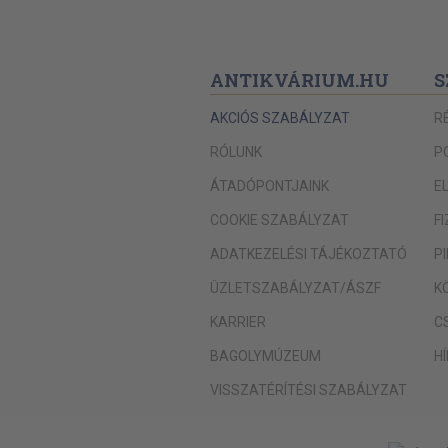
ANTIKVÁRIUM.HU
S
AKCIÓS SZABÁLYZAT
R
RÓLUNK
P
ÁTADÓPONTJAINK
E
COOKIE SZABÁLYZAT
F
ADATKEZELÉSI TÁJÉKOZTATÓ
P
ÜZLETSZABÁLYZAT/ÁSZF
K
KARRIER
C
BAGOLYMÚZEUM
H
VISSZATÉRÍTÉSI SZABÁLYZAT