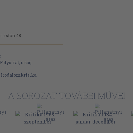
rlistán 48
cia és modernség 59
t
Folyóirat, újság
>
Irodalomkritika
A SOROZAT TOVÁBBI MŰVEI