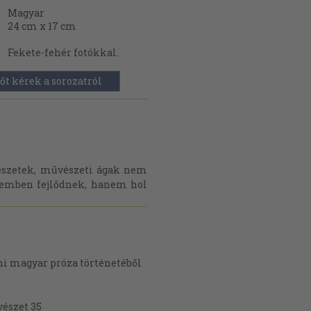
Magyar
24 cm x 17 cm
Fekete-fehér fotókkal.
őt kérek a sorozatról
észetek, művészeti ágak nem
emben fejlődnek, hanem hol
áni magyar próza történetéből
vészet 35