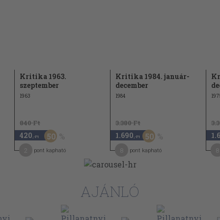
Kritika 1963.
Kritika 1984. január-
Kr
szeptember
december
de
1963
1984
197
840 Ft
3.380 Ft
3.
420
1.690
1.
50
50
,-Ft
,-Ft
2
8
8
pont kapható
pont kapható
AJÁNLÓ