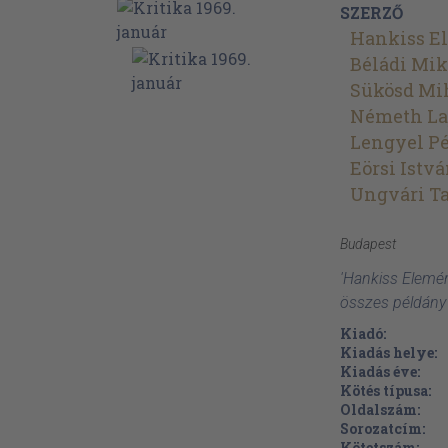
SZERZŐ
Hankiss E
Béládi Mik
Sükösd Mi
Németh La
Lengyel Pé
Eörsi Istv
Ungvári T
Budapest
'Hankiss Elemér:
összes példány
Kiadó:
Kiadás helye:
Kiadás éve:
Kötés típusa:
Oldalszám:
Sorozatcím:
Kötetszám: