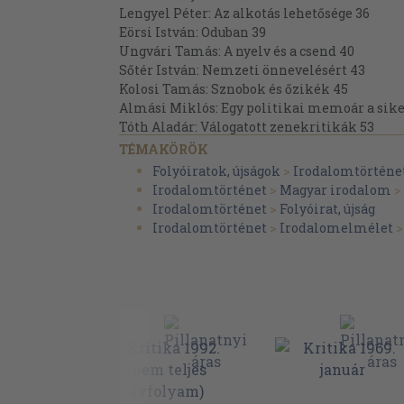
Lengyel Péter: Az alkotás lehetősége 36
Eörsi István: Oduban 39
Ungvári Tamás: A nyelv és a csend 40
Sőtér István: Nemzeti önnevelésért 43
Kolosi Tamás: Sznobok és őzikék 45
Almási Miklós: Egy politikai memoár a sike
Tóth Aladár: Válogatott zenekritikák 53
Dobozy Imre: Eljött a tavasz 56
TÉMAKÖRÖK
Egri Péter: Joyce és Thomas Mann. Dekaden
Folyóiratok, újságok
>
Irodalomtörténe
A pszicho-dinamikus színház 61
Irodalomtörténet
>
Magyar irodalom
>
A "Kritika" hírei 64
Irodalomtörténet
>
Folyóirat, újság
Irodalomtörténet
>
Irodalomelmélet