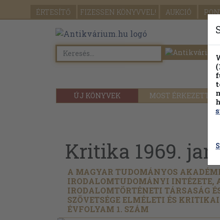
ÉRTESÍTŐ
FIZESSEN
KÖNYVVEL!
AUKCIÓ
PON
W
(
f
t
m
ÚJ KÖNYVEK
MOST ÉRKEZETT
h
s
Kritika 1969. jan
S
A MAGYAR TUDOMÁNYOS AKADÉM
IRODALOMTUDOMÁNYI INTÉZETE, 
IRODALOMTÖRTÉNETI TÁRSASÁG ÉS
SZÖVETSÉGE ELMÉLETI ÉS KRITIKAI 
ÉVFOLYAM 1. SZÁM