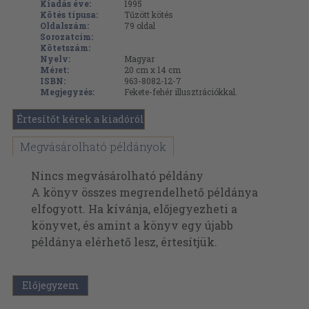
Kiadás éve:
1995
Kötés típusa:
Tűzött kötés
Oldalszám:
79
oldal
Sorozatcím:
Kötetszám:
Nyelv:
Magyar
Méret:
20 cm x 14 cm
ISBN:
963-8082-12-7
Megjegyzés:
Fekete-fehér illusztrációkkal.
Értesítőt kérek a kiadóról
Megvásárolható példányok
Nincs megvásárolható példány
A könyv összes megrendelhető példánya
elfogyott. Ha kívánja, előjegyezheti a
könyvet, és amint a könyv egy újabb
példánya elérhető lesz, értesítjük.
Előjegyzem