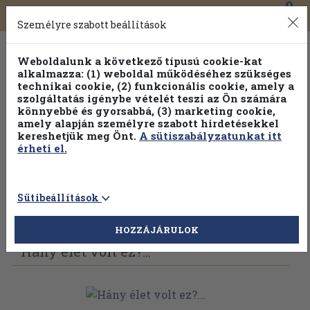
0
Toggle
Főmenü
Könyveink
navigation
Személyre szabott beállítások
Weboldalunk a következő típusú cookie-kat
alkalmazza: (1) weboldal működéséhez szükséges
technikai cookie, (2) funkcionális cookie, amely a
szolgáltatás igénybe vételét teszi az Ön számára
könnyebbé és gyorsabbá, (3) marketing cookie,
amely alapján személyre szabott hirdetésekkel
kereshetjük meg Önt.
A sütiszabályzatunkat itt
érheti el.
Sütibeállítások
Vissza az előző oldalra
Válasszon példányt
HOZZÁJÁRULOK
Hány élet volt ez?...