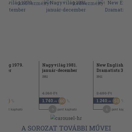
ilág 1979.
Nagyvilág 1981.
New English
ember
január-december
Dramatists 3.
1981
1961
Ft
4.360 Ft
2.480 Ft
1.740
1.240
50
60
50
,-Ft
,-Ft
9
6
pont kapható
pont kapható
pont kapható
A SOROZAT TOVÁBBI MŰVEI