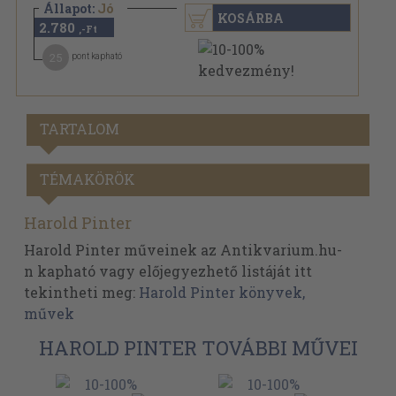
Állapot:
Jó
KOSÁRBA
2.780
,-Ft
25
pont kapható
TARTALOM
TÉMAKÖRÖK
Harold Pinter
Harold Pinter műveinek az Antikvarium.hu-
n kapható vagy előjegyezhető listáját itt
tekintheti meg:
Harold Pinter könyvek,
művek
HAROLD PINTER TOVÁBBI MŰVEI