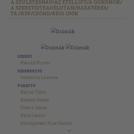
A SZÜLETÉSNAP/
AZ ÉTELLIFT/
A GONDNOK/
A SZERETŐ/
TEADÉLUTÁN/
HAZATÉRÉS/
TÁJKÉP/
CSÖND/
RÉGI IDŐK
SZERZŐ
Harold Pinter
SZERKESZTŐ
Osztovits Levente
FORDÍTÓ
Bartos Tibor
Bányay Geyza
Elbert János
Kéry László
Köröspataki Kiss Sándor