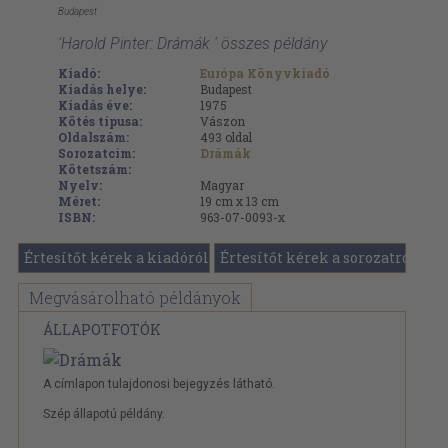
Budapest
'Harold Pinter: Drámák ' összes példány
Kiadó:
Európa Könyvkiadó
Kiadás helye:
Budapest
Kiadás éve:
1975
Kötés típusa:
Vászon
Oldalszám:
493
oldal
Sorozatcím:
Drámák
Kötetszám:
Nyelv:
Magyar
Méret:
19 cm x 13 cm
ISBN:
963-07-0093-x
Értesítőt kérek a kiadóról
Értesítőt kérek a sorozatról
Megvásárolható példányok
ÁLLAPOTFOTÓK
A címlapon tulajdonosi bejegyzés látható.
Szép állapotú példány.