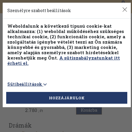
0
Toggle
Főmenü
Könyveink
navigation
Személyre szabott beállítások
Weboldalunk a következő típusú cookie-kat
alkalmazza: (1) weboldal működéséhez szükséges
technikai cookie, (2) funkcionális cookie, amely a
szolgáltatás igénybe vételét teszi az Ön számára
könnyebbé és gyorsabbá, (3) marketing cookie,
Válogasson több mint 1.000.000 kiadványunk közül
10-
amely alapján személyre szabott hirdetésekkel
100% kedvezménnyel!
kereshetjük meg Önt.
A sütiszabályzatunkat itt
érheti el.
Sütibeállítások
Vissza az előző oldalra
HOZZÁJÁRULOK
2.780
Kosárba
,-Ft
Drámák