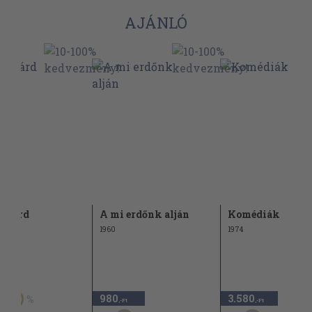
AJÁNLÓ
Richárd
A mi erdőnk alján
Komédiák
1960
1974
t
980
3.580
50
,-Ft
,-Ft