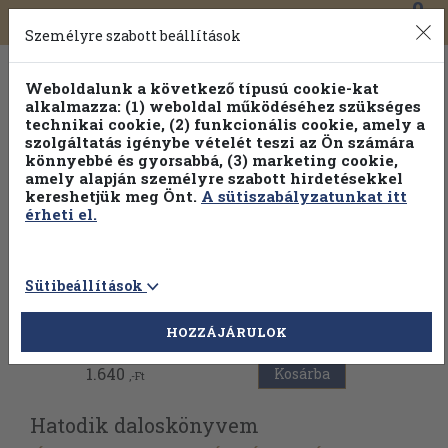
0
Toggle
Főmenü
Könyveink
navigation
Személyre szabott beállítások
Weboldalunk a következő típusú cookie-kat
alkalmazza: (1) weboldal működéséhez szükséges
technikai cookie, (2) funkcionális cookie, amely a
szolgáltatás igénybe vételét teszi az Ön számára
könnyebbé és gyorsabbá, (3) marketing cookie,
amely alapján személyre szabott hirdetésekkel
kereshetjük meg Önt.
A sütiszabályzatunkat itt
érheti el.
Sütibeállítások
Vissza az előző oldalra
HOZZÁJÁRULOK
1.640
Kosárba
,-Ft
Hatodik daloskönyvem