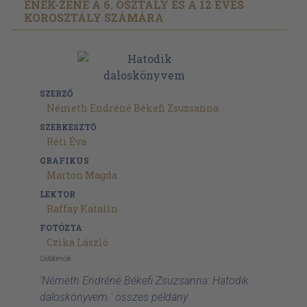
ÉNEK-ZENE A 6. OSZTÁLY ÉS A 12 ÉVES
KOROSZTÁLY SZÁMÁRA
SZERZŐ
Németh Endréné Békefi Zsuzsanna
SZERKESZTŐ
Réti Éva
GRAFIKUS
Marton Magda
LEKTOR
Raffay Katalin
FOTÓZTA
Czika László
Celldömölk
'Németh Endréné Békefi Zsuzsanna: Hatodik
daloskönyvem ' összes példány