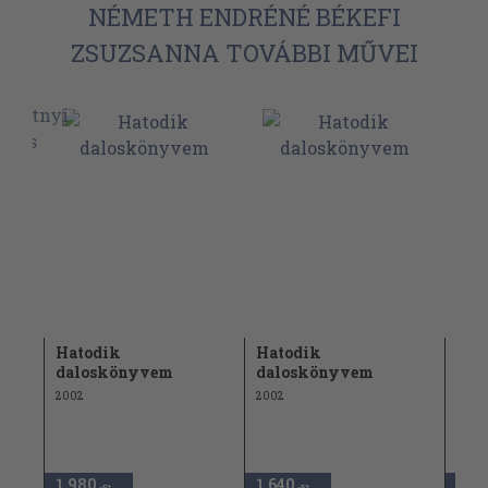
NÉMETH ENDRÉNÉ BÉKEFI
ZSUZSANNA TOVÁBBI MŰVEI
Hatodik
Hatodik
Het
daloskönyvem
daloskönyvem
dal
)
2002
2002
2004
1.980
1.640
1.64
,-Ft
,-Ft