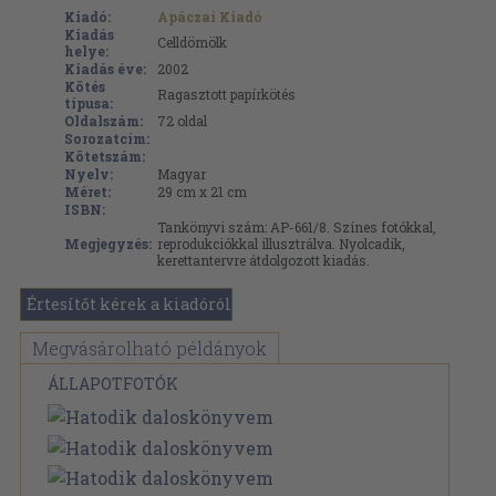
Kiadó:
Apáczai Kiadó
Kiadás
Celldömölk
helye:
Kiadás éve:
2002
Kötés
Ragasztott papírkötés
típusa:
Oldalszám:
72
oldal
Sorozatcím:
Kötetszám:
Nyelv:
Magyar
Méret:
29 cm x 21 cm
ISBN:
Tankönyvi szám: AP-661/8. Színes fotókkal,
Megjegyzés:
reprodukciókkal illusztrálva. Nyolcadik,
kerettantervre átdolgozott kiadás.
Értesítőt kérek a kiadóról
Megvásárolható példányok
ÁLLAPOTFOTÓK