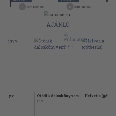
10
8
pont kapható
pont kapható
AJÁNLÓ
s könyv
Ötödik daloskönyvem
Helvetia (gótbet
2002