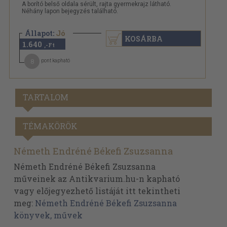
A borító belső oldala sérült, rajta gyermekrajz látható.
Néhány lapon bejegyzés található.
Állapot:
Jó
KOSÁRBA
1.640
,-Ft
8
pont kapható
TARTALOM
TÉMAKÖRÖK
Németh Endréné Békefi Zsuzsanna
Németh Endréné Békefi Zsuzsanna
műveinek az Antikvarium.hu-n kapható
vagy előjegyezhető listáját itt tekintheti
meg:
Németh Endréné Békefi Zsuzsanna
könyvek, művek