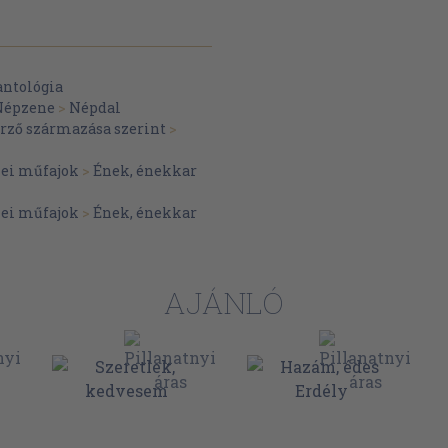
antológia
Népzene
>
Népdal
erző származása szerint
>
ei műfajok
>
Ének, énekkar
ei műfajok
>
Ének, énekkar
AJÁNLÓ