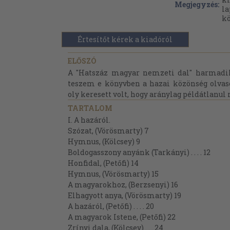
Megjegyzés:
la
k
Értesítőt kérek a kiadóról
ELŐSZÓ
A "Hatszáz magyar nemzeti dal" harmadik, 
teszem e könyvben a hazai közönség olvasó
oly keresett volt, hogy aránylag példátlanul r
TARTALOM
I. A hazáról.
Szózat, (Vörösmarty) 7
Hymnus, (Kölcsey) 9
Boldogasszony anyánk (Tarkányi) . . . . 12
Honfidal, (Petőfi) 14
Hymnus, (Vörösmarty) 15
A magyarokhoz, (Berzsenyi) 16
Elhagyott anya, (Vörösmarty) 19
A hazáról, (Petőfi) . . . . 20
A magyarok Istene, (Petőfi) 22
Zrínyi dala, (Kölcsey) . . . 24