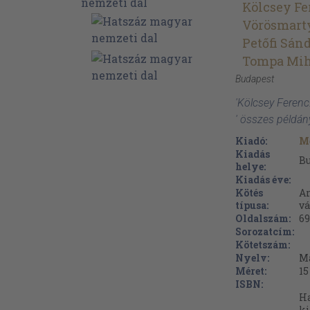
Kölcsey Fe
Vörösmart
Petőfi Sán
Tompa Mi
Budapest
'Kölcsey Ferenc
' összes példán
Kiadó:
M
Kiadás
B
helye:
Kiadás éve:
Kötés
Ar
típusa:
vá
Oldalszám:
69
Sorozatcím:
Kötetszám:
Nyelv:
M
Méret:
15
ISBN:
Ha
ki