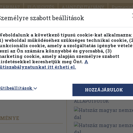
TÁRUHÁZ
ELŐJEGYZÉS
AJÁNDÉKUTALVÁNY
Partnerün
SZÁLLÍTÁS
SEGÍTSÉG
Személyre szabott beállítások
1.
Részletes kereső
Témaköri fa
eboldalunk a következő típusú cookie-kat alkalmazza:
1) weboldal működéséhez szükséges technikai cookie, (2
KIADV
unkcionális cookie, amely a szolgáltatás igénybe vételé
LEGNA
eszi az Ön számára könnyebbé és gyorsabbá, (3)
arketing cookie, amely alapján személyre szabott
PILLANATNYI ÁRAINK
FENNTARTHATÓ OLVASMÁN
irdetésekkel kereshetjük meg Önt.
A
ütiszabályzatunkat itt érheti el.
 nemzeti
ütibeállítások
Megvásárolható 
HOZZÁJÁRULOK
ÁLLAPOTFOTÓK
EMÉNYE