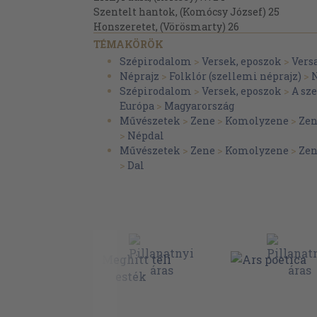
Szentelt hantok, (Komócsy József) 25
Honszeretet, (Vörösmarty) 26
A ledőlt szobor, (Petőfi) 28
TÉMAKÖRÖK
A magyar fohásza, 31
Szépirodalom
>
Versek, eposzok
>
Vers
A magyar nemzet (Petőfi) 31
Néprajz
>
Folklór (szellemi néprajz)
>
Nemzeti dal, (Petőfi) 33
Szépirodalom
>
Versek, eposzok
>
A sz
Könyörgés, (Erdélyi) 35
Európa
>
Magyarország
A tetétleni halmon, (Arany) 36
Művészetek
>
Zene
>
Komolyzene
>
Zen
A nemzeti zászló, . . . 39
>
Népdal
Ébresztő, (Bajza) 40
Művészetek
>
Zene
>
Komolyzene
>
Zen
Búcsú, (B. Eötvös) 41
>
Dal
Riadó, (Czuczor) . . 43
Hazámban, (Petőfi) 44
Rákóczy, hajh, (Kölcsey Ferencz) . . . . 46
István királyhoz 48
Adjon Isten . . 49
Magyar hölgy, (Garay) 49
Sóhajtás, (Bajza) 51
Apotheosis, (Bajza) 52
Kandalló mellett, (Komócsy József) 55
Az élő szobor, (Vörösmarty) 57