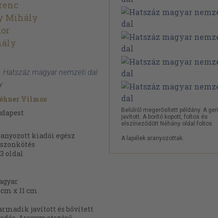
renc
y Mihály
dor
hály
: Hatszáz magyar nemzeti dal
y
éhner Vilmos
Belülről megerősített példány. A ger
udapest
javított. A borító kopott, foltos és
elszíneződött Néhány oldal foltos.
anyozott kiadói egész
A lapélek aranyozottak.
szonkötés
3
oldal
agyar
 cm x 11 cm
rmadik javított és bővített
adás. Aranymetszésű