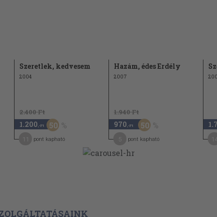
Szeretlek, kedvesem
Hazám, édes Erdély
Sz
2004
2007
20
2.400 Ft
1.940 Ft
1.200
970
1.
50
50
,-Ft
,-Ft
11
5
1
pont kapható
pont kapható
ZOLGÁLTATÁSAINK