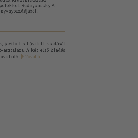
pélekkel. Rudnyánszky A.
önyvnyomdájából.
javitott s bővitett kiadását
-asztalára. A két első kiadás
övid idő...
Tovább