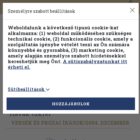
0
Toggle
Főmenü
Könyveink
navigation
Személyre szabott beállítások
Weboldalunk a következő típusú cookie-kat
alkalmazza: (1) weboldal működéséhez szükséges
technikai cookie, (2) funkcionális cookie, amely a
szolgáltatás igénybe vételét teszi az Ön számára
könnyebbé és gyorsabbá, (3) marketing cookie,
Válogasson több mint 1.000.000 kiadványunk közül
10-
amely alapján személyre szabott hirdetésekkel
100% kedvezménnyel!
kereshetjük meg Önt.
A sütiszabályzatunkat itt
érheti el.
Sütibeállítások
Vissza az előző oldalra
Válasszon példányt
HOZZÁJÁRULOK
Havak tükrei
VERSEK ÉS PRÓZAI ÍRÁSOK/
2004. DECEMBER