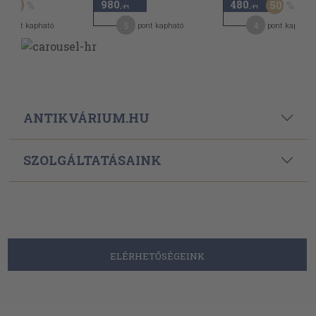
980
480
50
50
,-Ft
,-Ft
5
4
pont kapható
pont kapható
pont kapható
ANTIKVÁRIUM.HU
SZOLGÁLTATÁSAINK
ELÉRHETŐSÉGEINK