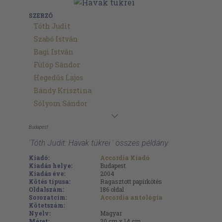
SZERZŐ
Tóth Judit
Szabó István
Bagi István
Fülöp Sándor
Hegedűs Lajos
Bándy Krisztina
Sólyom Sándor
Budapest
'Tóth Judit: Havak tükrei ' összes példány
Kiadó:
Accordia Kiadó
Kiadás helye:
Budapest
Kiadás éve:
2004
Kötés típusa:
Ragasztott papírkötés
Oldalszám:
186
oldal
Sorozatcím:
Accordia antológia
Kötetszám:
Nyelv:
Magyar
Méret:
20 cm x 14 cm