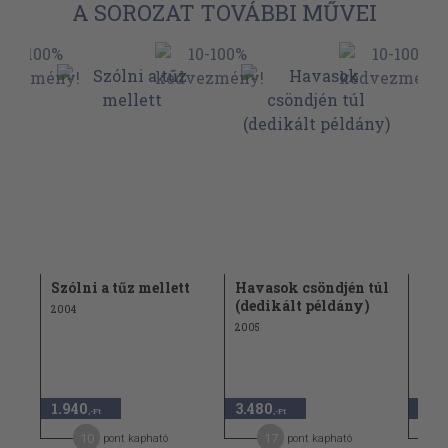
A SOROZAT TOVÁBBI MŰVEI
in
Szólni a tűz mellett
Havasok csöndjén túl
Nyá
)
(dedikált példány)
2004
2005
2005
1.68
1.940
3.480
840
,-Ft
,-Ft
10
17
pont kapható
pont kapható