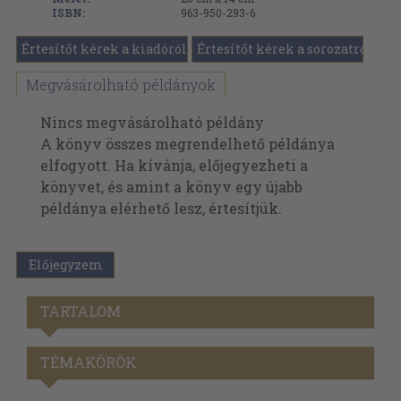
ISBN:
963-950-293-6
Értesítőt kérek a kiadóról
Értesítőt kérek a sorozatról
Megvásárolható példányok
Nincs megvásárolható példány
A könyv összes megrendelhető példánya
elfogyott. Ha kívánja, előjegyezheti a
könyvet, és amint a könyv egy újabb
példánya elérhető lesz, értesítjük.
Előjegyzem
TARTALOM
TÉMAKÖRÖK