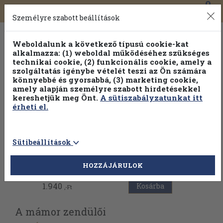
0
Toggle
Főmenü
Könyveink
navigation
Személyre szabott beállítások
Weboldalunk a következő típusú cookie-kat
alkalmazza: (1) weboldal működéséhez szükséges
technikai cookie, (2) funkcionális cookie, amely a
szolgáltatás igénybe vételét teszi az Ön számára
könnyebbé és gyorsabbá, (3) marketing cookie,
amely alapján személyre szabott hirdetésekkel
kereshetjük meg Önt.
A sütiszabályzatunkat itt
érheti el.
Sütibeállítások
Vissza az előző oldalra
HOZZÁJÁRULOK
1.940
Kosárba
,-Ft
A mámor zendülői