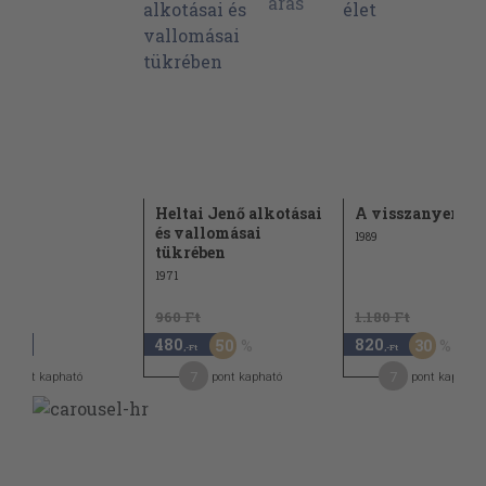
Heltai Jenő alkotásai
A visszanyert él
és vallomásai
1989
tükrében
1971
960 Ft
1.180 Ft
480
820
50
30
,-Ft
,-Ft
,-Ft
7
7
7
pont kapható
pont kapható
pont kapható