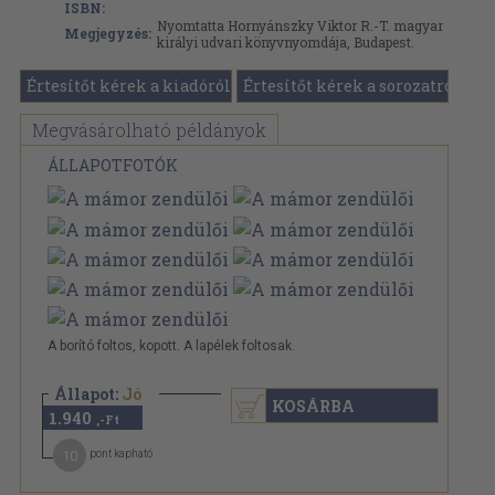
ISBN:
Nyomtatta Hornyánszky Viktor R.-T. magyar
Megjegyzés:
királyi udvari könyvnyomdája, Budapest.
Értesítőt kérek a kiadóról
Értesítőt kérek a sorozatról
Megvásárolható példányok
ÁLLAPOTFOTÓK
A borító foltos, kopott. A lapélek foltosak.
Állapot:
Jó
KOSÁRBA
1.940
,-Ft
10
pont kapható