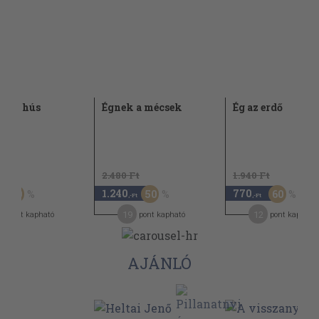
nap hús
Égnek a mécsek
Ég az erdő
Ft
2.480 Ft
1.940 Ft
1.240
770
50
50
60
,-Ft
,-Ft
3
19
12
pont kapható
pont kapható
pont kapható
AJÁNLÓ