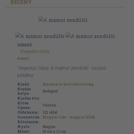
REGÉNY
SZERZŐ
Hegedüs Géza
Budapest
'Hegedüs Géza: A mámor zendülői ' összes
példány
Kiadó:
Harmonia kulturbizottság
Kiadás
Budapest
helye:
Kiadás éve:
Kötés
Vászon
típusa:
Oldalszám:
321
oldal
Sorozatcím:
Magyar irás - magyar lélek
Kötetszám:
Nyelv:
Magyar
Méret:
19 cm x 13 cm