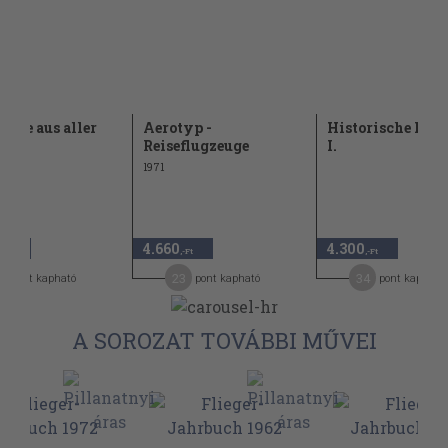
euge aus aller
Aerotyp -
Historische Flu
I.
Reiseflugzeuge
I.
1971
4.660
4.300
,-Ft
,-Ft
,-Ft
4
23
34
pont kapható
pont kapható
pont kapható
A SOROZAT TOVÁBBI MŰVEI