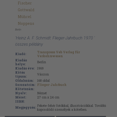
Fischer
Gottwald
Mührel
Noppens
Berlin
'Heinz A. F. Schmidt: Flieger-Jahrbuch 1970 '
összes példány
Transpress Veb Verlag für
Kiadó:
Verkehrswesen
Kiadás
Berlin
helye:
Kiadás éve:
1969
Kötés
Vászon
típusa:
Oldalszám:
168
oldal
Sorozatcím:
Flieger-Jahrbuch
Kötetszám:
Nyelv:
Német
Méret:
27 cm x 24 cm
ISBN:
Fekete-fehér fotókkal, illusztrációkkal. További
Megjegyzés:
kapcsolódó személyek a kötetben.