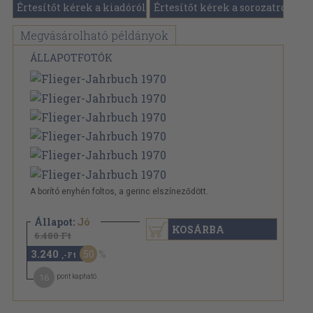
Értesítőt kérek a kiadóról
Értesítőt kérek a sorozatról
Megvásárolható példányok
ÁLLAPOTFOTÓK
A borító enyhén foltos, a gerinc elszíneződött.
Állapot:
Jó
KOSÁRBA
6.480 Ft
3.240
50
,-Ft
16
pont kapható