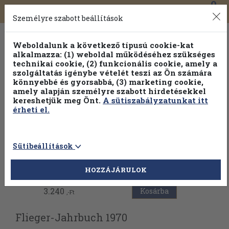
0
Toggle
Főmenü
Könyveink
navigation
Személyre szabott beállítások
Weboldalunk a következő típusú cookie-kat
alkalmazza: (1) weboldal működéséhez szükséges
technikai cookie, (2) funkcionális cookie, amely a
szolgáltatás igénybe vételét teszi az Ön számára
könnyebbé és gyorsabbá, (3) marketing cookie,
amely alapján személyre szabott hirdetésekkel
kereshetjük meg Önt.
A sütiszabályzatunkat itt
érheti el.
Sütibeállítások
Vissza az előző oldalra
HOZZÁJÁRULOK
3.240
Kosárba
,-Ft
Flieger-Jahrbuch 1970