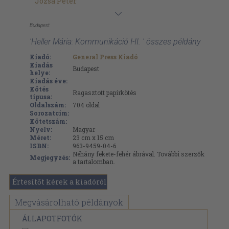
Józsa Péter
Budapest
'Heller Mária: Kommunikáció I-II. ' összes példány
Kiadó:
General Press Kiadó
Kiadás
Budapest
helye:
Kiadás éve:
Kötés
Ragasztott papírkötés
típusa:
Oldalszám:
704
oldal
Sorozatcím:
Kötetszám:
Nyelv:
Magyar
Méret:
23 cm x 15 cm
ISBN:
963-9459-04-6
Néhány fekete-fehér ábrával. További szerzők
Megjegyzés:
a tartalomban.
Értesítőt kérek a kiadóról
Megvásárolható példányok
ÁLLAPOTFOTÓK