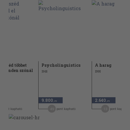
tbeszéd többet
Psycholinguistics
A harag
el minden szónál
1965
1995
9.800
2.640
-Ft
,-Ft
,-Ft
7
49
13
pont kapható
pont kapható
pont kapható