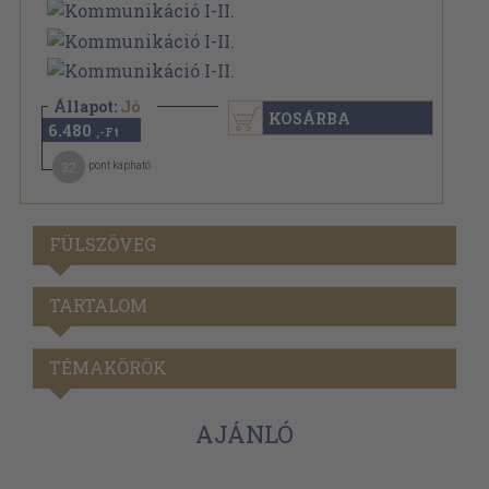
Állapot:
Jó
KOSÁRBA
6.480
,-Ft
32
pont kapható
FÜLSZÖVEG
TARTALOM
TÉMAKÖRÖK
AJÁNLÓ