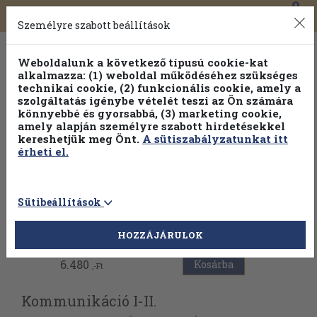
0
Toggle
Főmenü
Könyveink
navigation
Személyre szabott beállítások
Weboldalunk a következő típusú cookie-kat
alkalmazza: (1) weboldal működéséhez szükséges
technikai cookie, (2) funkcionális cookie, amely a
szolgáltatás igénybe vételét teszi az Ön számára
könnyebbé és gyorsabbá, (3) marketing cookie,
amely alapján személyre szabott hirdetésekkel
kereshetjük meg Önt.
A sütiszabályzatunkat itt
érheti el.
Sütibeállítások
Vissza az előző oldalra
HOZZÁJÁRULOK
6.480
Kosárba
,-Ft
Kommunikáció I-II.