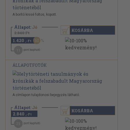
A borító kissé foltos, kopott.
Állapot:
Jó
KOSÁRBA
2.840 Ft
1.420
50
,-Ft
11
pont kapható
ÁLLAPOTFOTÓK
A címlapon tulajdonosi bejegyzés látható.
Állapot:
Jó
KOSÁRBA
2.840
,-Ft
23
pont kapható