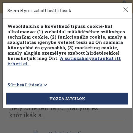
0
Toggle
Főmenü
Könyveink
navigation
Személyre szabott beállítások
Weboldalunk a következő típusú cookie-kat
alkalmazza: (1) weboldal működéséhez szükséges
technikai cookie, (2) funkcionális cookie, amely a
szolgáltatás igénybe vételét teszi az Ön számára
könnyebbé és gyorsabbá, (3) marketing cookie,
Válogasson több mint 1.000.000 kiadványunk közül
10-
amely alapján személyre szabott hirdetésekkel
100% kedvezménnyel!
kereshetjük meg Önt.
A sütiszabályzatunkat itt
érheti el.
Sütibeállítások
Vissza az előző oldalra
Válasszon példányt
HOZZÁJÁRULOK
Helytörténeti tanulmányok és
krónikák a...