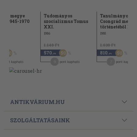
prém megye
Tudományos
Tanulmányok
dése 1945-1970
szocializmus Tomus
Csongrád megye
XXI.
történetéből IX.
1986
1985
Ft
1.140 Ft
1.630 Ft
570
810
50
50
50
,-Ft
,-Ft
,-Ft
9
7
pont kapható
pont kapható
pont kapható
ANTIKVÁRIUM.HU
SZOLGÁLTATÁSAINK