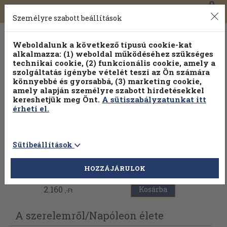
0
Toggle
Főmenü
Könyveink
navigation
Személyre szabott beállítások
Weboldalunk a következő típusú cookie-kat
alkalmazza: (1) weboldal működéséhez szükséges
technikai cookie, (2) funkcionális cookie, amely a
szolgáltatás igénybe vételét teszi az Ön számára
könnyebbé és gyorsabbá, (3) marketing cookie,
Válogasson több mint 30 000 kötet közül
amely alapján személyre szabott hirdetésekkel
Hobbi témakörökben
20% kedvezménnyel!
kereshetjük meg Önt.
A sütiszabályzatunkat itt
érheti el.
Sütibeállítások
Vissza az előző oldalra
HOZZÁJÁRULOK
2.160
Kosárba
,-Ft
A szerelemről/
Napóleon élete