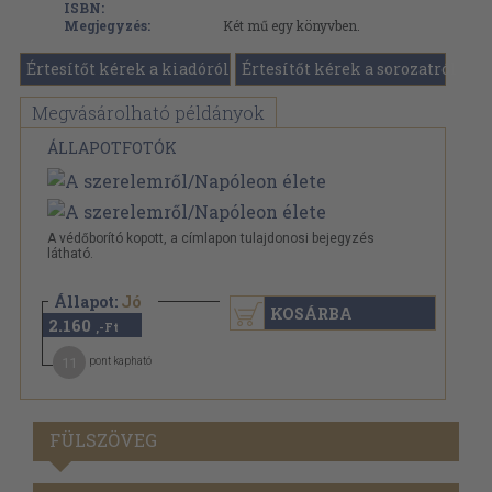
ISBN:
Megjegyzés:
Két mű egy könyvben.
Értesítőt kérek a kiadóról
Értesítőt kérek a sorozatról
Megvásárolható példányok
ÁLLAPOTFOTÓK
A védőborító kopott, a címlapon tulajdonosi bejegyzés
látható.
Állapot:
Jó
KOSÁRBA
2.160
,-Ft
11
pont kapható
FÜLSZÖVEG