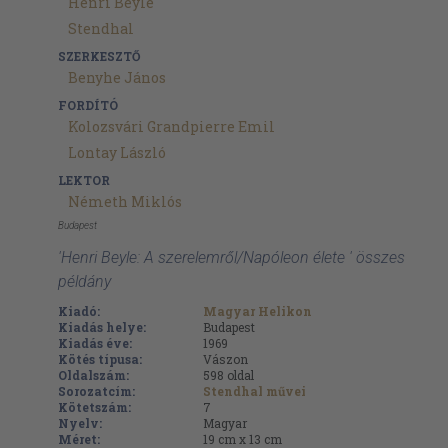
Henri Beyle
Stendhal
SZERKESZTŐ
Benyhe János
FORDÍTÓ
Kolozsvári Grandpierre Emil
Lontay László
LEKTOR
Németh Miklós
Budapest
'Henri Beyle: A szerelemről/Napóleon élete ' összes
példány
Kiadó:
Magyar Helikon
Kiadás helye:
Budapest
Kiadás éve:
1969
Kötés típusa:
Vászon
Oldalszám:
598
oldal
Sorozatcím:
Stendhal művei
Kötetszám:
7
Nyelv:
Magyar
Méret:
19 cm x 13 cm