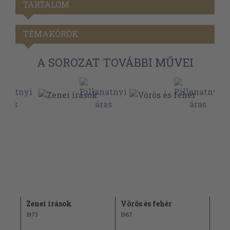
TARTALOM
TÉMAKÖRÖK
A SOROZAT TOVÁBBI MŰVEI
Zenei írások
Vörös és fehér
Elb
1973
1967
1968