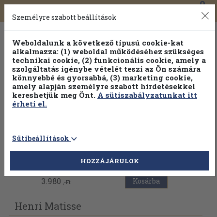
0
Toggle
Főmenü
Könyveink
navigation
Személyre szabott beállítások
Weboldalunk a következő típusú cookie-kat
alkalmazza: (1) weboldal működéséhez szükséges
technikai cookie, (2) funkcionális cookie, amely a
szolgáltatás igénybe vételét teszi az Ön számára
könnyebbé és gyorsabbá, (3) marketing cookie,
amely alapján személyre szabott hirdetésekkel
kereshetjük meg Önt.
A sütiszabályzatunkat itt
érheti el.
Sütibeállítások
Vissza az előző oldalra
HOZZÁJÁRULOK
3.980
Kosárba
,-Ft
Henri Matisse