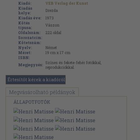
Kiadó:
VEB Verlag der Kunst
Kiadás
Drezda
helye:
Kiadás éve:
1973
Kötés
Vászon
típusa:
Oldalszám:
222
oldal
Sorozatcím:
Kötetszám:
Nyelv:
Német
Méret:
19 cm x 17 cm
ISBN:
Színes és fekete-fehér fotókkal,
Megjegyzés:
reprodukciókkal.
Értesítőt kérek a kiadóról
Megvásárolható példányok
ÁLLAPOTFOTÓK