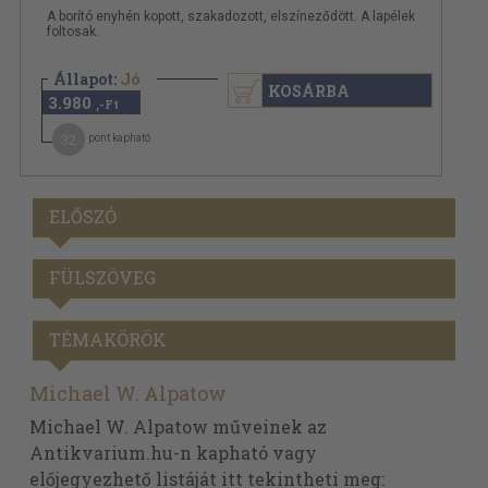
A borító enyhén kopott, szakadozott, elszíneződött. A lapélek
foltosak.
Állapot:
Jó
KOSÁRBA
3.980
,-Ft
32
pont kapható
ELŐSZÓ
FÜLSZÖVEG
TÉMAKÖRÖK
Michael W. Alpatow
Michael W. Alpatow műveinek az
Antikvarium.hu-n kapható vagy
előjegyezhető listáját itt tekintheti meg: