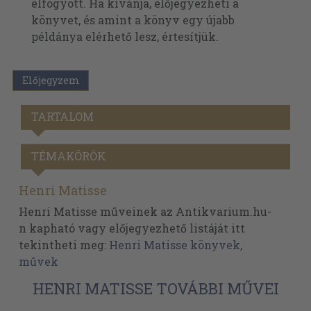
elfogyott. Ha kívánja, előjegyezheti a
könyvet, és amint a könyv egy újabb
példánya elérhető lesz, értesítjük.
Előjegyzem
TARTALOM
TÉMAKÖRÖK
Henri Matisse
Henri Matisse műveinek az Antikvarium.hu-
n kapható vagy előjegyezhető listáját itt
tekintheti meg:
Henri Matisse könyvek,
művek
HENRI MATISSE TOVÁBBI MŰVEI