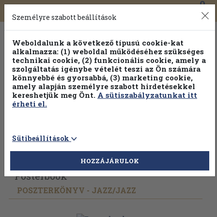
0
Toggle
Főmenü
Könyveink
navigation
Személyre szabott beállítások
Weboldalunk a következő típusú cookie-kat
alkalmazza: (1) weboldal működéséhez szükséges
technikai cookie, (2) funkcionális cookie, amely a
szolgáltatás igénybe vételét teszi az Ön számára
könnyebbé és gyorsabbá, (3) marketing cookie,
amely alapján személyre szabott hirdetésekkel
kereshetjük meg Önt.
A sütiszabályzatunkat itt
érheti el.
Sütibeállítások
Vissza az előző oldalra
Válasszon példányt
HOZZÁJÁRULOK
Posterbook
POSZTERKÖNYV - JAZZ/
JAZZ