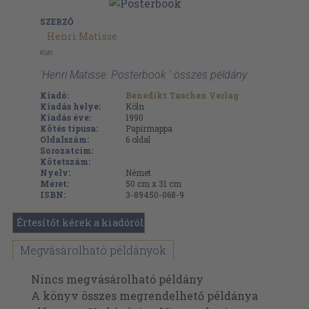
SZERZŐ
Henri Matisse
Köln
'Henri Matisse: Posterbook ' összes példány
Kiadó:
Benedikt Taschen Verlag
Kiadás helye:
Köln
Kiadás éve:
1990
Kötés típusa:
Papírmappa
Oldalszám:
6
oldal
Sorozatcím:
Kötetszám:
Nyelv:
Német
Méret:
50 cm x 31 cm
ISBN:
3-89450-068-9
Értesítőt kérek a kiadóról
Megvásárolható példányok
Nincs megvásárolható példány
A könyv összes megrendelhető példánya