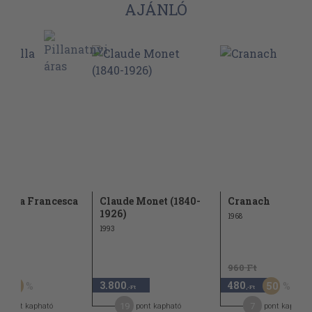
AJÁNLÓ
 della Francesca
Claude Monet (1840-
Cranach
1926)
1968
1993
t
960 Ft
3.800
480
30
50
,-Ft
,-Ft
19
7
pont kapható
pont kapható
pont kapható