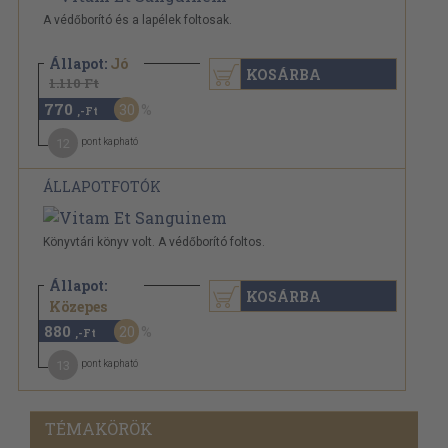
A védőborító és a lapélek foltosak.
Állapot:
Jó
KOSÁRBA
1.110 Ft
770
30
,-Ft
12
pont kapható
ÁLLAPOTFOTÓK
Könyvtári könyv volt. A védőborító foltos.
Állapot:
KOSÁRBA
1.110 Ft
Közepes
880
20
,-Ft
13
pont kapható
TÉMAKÖRÖK