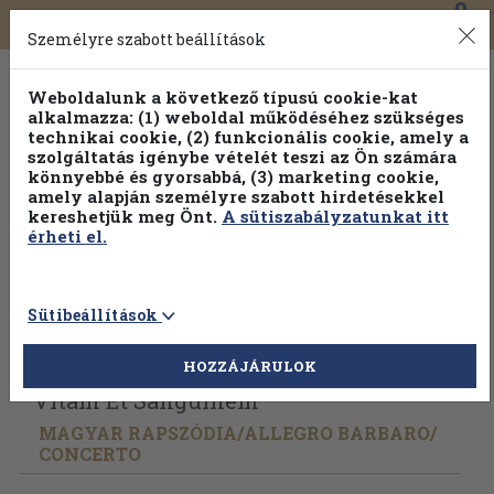
0
Toggle
Főmenü
Könyveink
navigation
Személyre szabott beállítások
Weboldalunk a következő típusú cookie-kat
alkalmazza: (1) weboldal működéséhez szükséges
technikai cookie, (2) funkcionális cookie, amely a
szolgáltatás igénybe vételét teszi az Ön számára
könnyebbé és gyorsabbá, (3) marketing cookie,
amely alapján személyre szabott hirdetésekkel
kereshetjük meg Önt.
A sütiszabályzatunkat itt
érheti el.
Sütibeállítások
Vissza az előző oldalra
Válasszon példányt
HOZZÁJÁRULOK
Vitam Et Sanguinem
MAGYAR RAPSZÓDIA/
ALLEGRO BARBARO/
CONCERTO