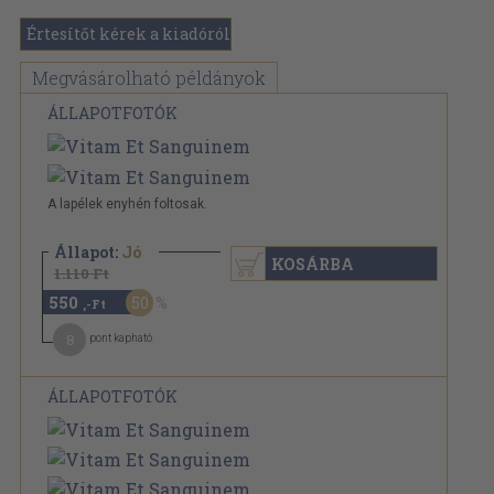
Értesítőt kérek a kiadóról
Megvásárolható példányok
ÁLLAPOTFOTÓK
A lapélek enyhén foltosak.
Állapot:
Jó
KOSÁRBA
1.110 Ft
550
50
,-Ft
8
pont kapható
ÁLLAPOTFOTÓK