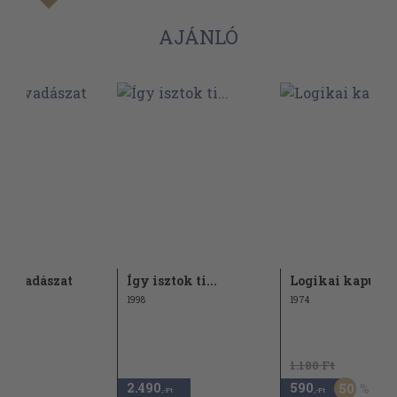
AJÁNLÓ
yi vadászat
Így isztok ti...
Logikai kapuk
1998
1974
1.180 Ft
2.490
590
50
,-Ft
,-Ft