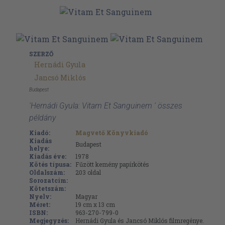
SZERZŐ
Hernádi Gyula
Jancsó Miklós
Budapest
'Hernádi Gyula: Vitam Et Sanguinem ' összes
példány
Kiadó:
Magvető Könyvkiadó
Kiadás
Budapest
helye:
Kiadás éve:
1978
Kötés típusa:
Fűzött kemény papírkötés
Oldalszám:
203
oldal
Sorozatcím:
Kötetszám:
Nyelv:
Magyar
Méret:
19 cm x 13 cm
ISBN:
963-270-799-0
Megjegyzés:
Hernádi Gyula és Jancsó Miklós filmregénye.