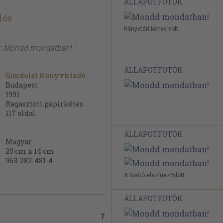
ÁLLAPOTFOTÓK
lós
Könyvtári könyv volt.
r: Mondd mondatban! '
ÁLLAPOTFOTÓK
Gondolat Könyvkiadó
Budapest
1991
Ragasztott papírkötés
117
oldal
ÁLLAPOTFOTÓK
Magyar
20 cm x 14 cm
963-282-481-4
A borító elszíneződött.
ÁLLAPOTFOTÓK
7