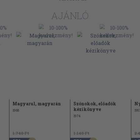
AJÁNLÓ
Magyarul, magyarán
Szónokok, előadók
Ny
kézikönyve
1968
195
1974
1.740 Ft
1.140 Ft
2.