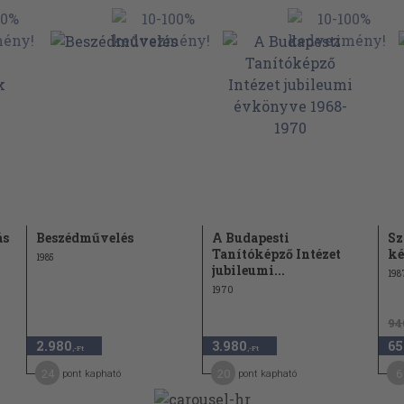
ás
Beszédművelés
A Budapesti
Sz
Tanítóképző Intézet
ké
1985
jubileumi...
198
1970
94
2.980
3.980
65
,-Ft
,-Ft
24
20
6
pont kapható
pont kapható