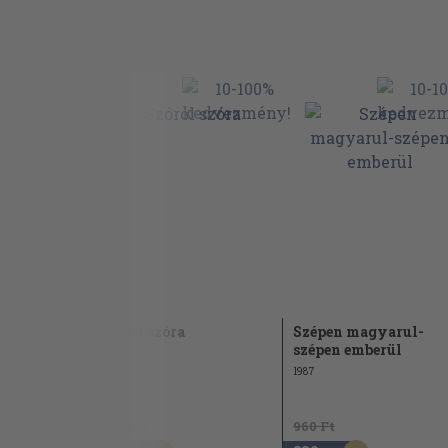
magyar
Szóról szóra
Szépen magyarul-
ikába
szépen emberül
1965
1987
1.130 Ft
960 Ft