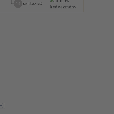
14
pont kapható
EI