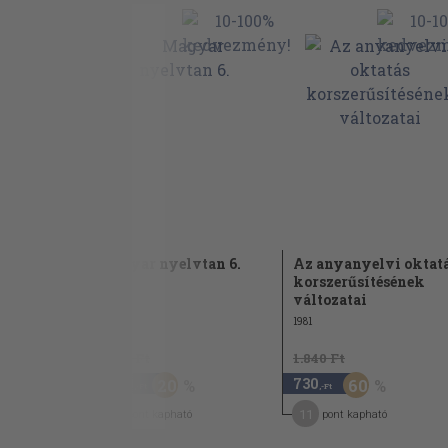
szövegtan
Magyar nyelvtan 6.
Az anyanyelvi oktat
korszerűsítésének
1978
változatai
1981
1.440 Ft
1.840 Ft
1.150
730
20
60
,-Ft
,-Ft
6
11
pont kapható
pont kapható