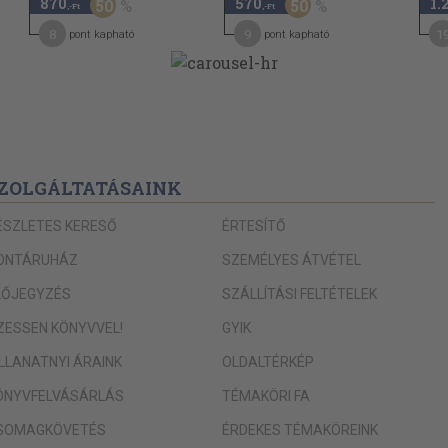
870
570
1.
50
50
,-Ft
,-Ft
8
9
1
pont kapható
pont kapható
ZOLGÁLTATÁSAINK
ÉSZLETES KERESŐ
ÉRTESÍTŐ
ONTÁRUHÁZ
SZEMÉLYES ÁTVÉTEL
LŐJEGYZÉS
SZÁLLÍTÁSI FELTÉTELEK
IZESSEN KÖNYVVEL!
GYIK
ILLANATNYI ÁRAINK
OLDALTÉRKÉP
ÖNYVFELVÁSÁRLÁS
TÉMAKÖRI FA
SOMAGKÖVETÉS
ÉRDEKES TÉMAKÖREINK