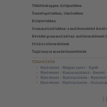
Többféleképpen: kifejezőbben
Összefogottabban, tömörebben
Kifejtettebben
Grammatizáltabban: a mellérendelést kerül
Kevésbé grammatizáltan: mellérendeléssel (i
Stiláris alárendelések
Taghiányos mondatösszetételek
Egymásutániság és egybecsúsztatás
TÉMAKÖRÖK
Léptékről léptékre
Nyelvészet
>
Magyar nyelv
>
Egyéb
Nyelvészet
>
Kommunikáció
>
Beszéd
Nyelvészet
>
Nyelvművelés
>
Nyelvhel
Nyelvészet
>
Nyelvművelés
>
Stiliszti
H