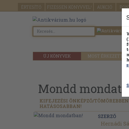
ÉRTESÍTŐ
FIZESSEN
KÖNYVVEL!
AUKCIÓ
PON
W
(
f
t
m
ÚJ KÖNYVEK
MOST ÉRKEZETT
h
s
Mondd mondatb
S
KIFEJEZÉSI ÖNKÉPZŐ/
TÖMÖREBBEN,
HATÁSOSABBAN!
SZERZŐ
Hernádi S