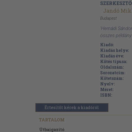
SZERKESZTŐ
Jandó Mik
Budapest
'Hernádi Sándo
összes példány
Kiadó:
Kiadás helye:
Kiadás éve:
Kötés típusa:
Oldalszám:
Sorozatcím:
Kötetszám:
Nyelv:
Méret:
ISBN:
Értesítőt kérek a kiadóról
TARTALOM
Útbaigazító