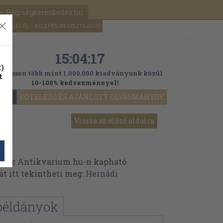
k: Régiségkereskedés.hu
A kosaram
HÍRLEVÉL
BELÉPÉS/REGISZTRÁCIÓ
MÉG
0
5000
Ft
15:04:15
)
ogasson több mint 1.000.000 kiadványunk közül
t
10-100% kedvezménnyel!
YOK
KÖTELEZŐ ÉS AJÁNLOTT OLVASMÁNYOK
Vissza az előző oldalra
k az Antikvarium.hu-n kapható
át itt tekintheti meg:
Hernádi
példányok