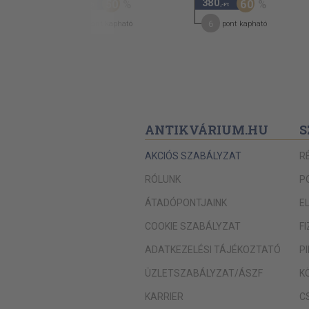
560
380
50
60
,-Ft
,-Ft
8
6
pont kapható
pont kapható
ANTIKVÁRIUM.HU
S
AKCIÓS SZABÁLYZAT
R
RÓLUNK
P
ÁTADÓPONTJAINK
E
COOKIE SZABÁLYZAT
F
ADATKEZELÉSI TÁJÉKOZTATÓ
P
ÜZLETSZABÁLYZAT/ÁSZF
K
KARRIER
C