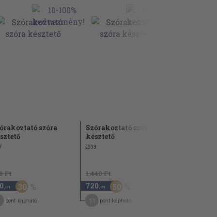
órakoztató szóra
Szórakoztató szóra
Beszédműv
sztető
késztető
1976
7
1993
0 Ft
1.440 Ft
0
720
2.540
30
50
,-Ft
,-Ft
,-Ft
11
13
pont kapható
pont kapható
pont kap