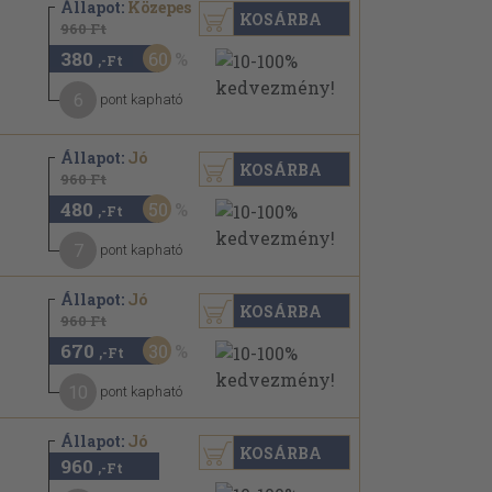
Állapot:
Közepes
KOSÁRBA
960 Ft
380
60
,-Ft
6
pont kapható
Állapot:
Jó
KOSÁRBA
960 Ft
480
50
,-Ft
7
pont kapható
Állapot:
Jó
KOSÁRBA
960 Ft
670
30
,-Ft
10
pont kapható
Állapot:
Jó
KOSÁRBA
960
,-Ft