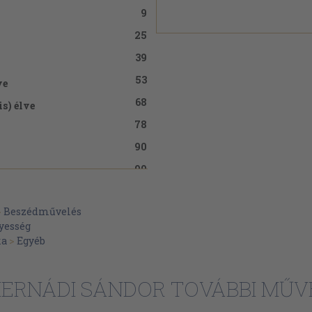
9
25
39
53
ve
68
s) élve
78
90
99
109
>
Beszédművelés
yesség
ka
>
Egyéb
ERNÁDI SÁNDOR TOVÁBBI MŰV