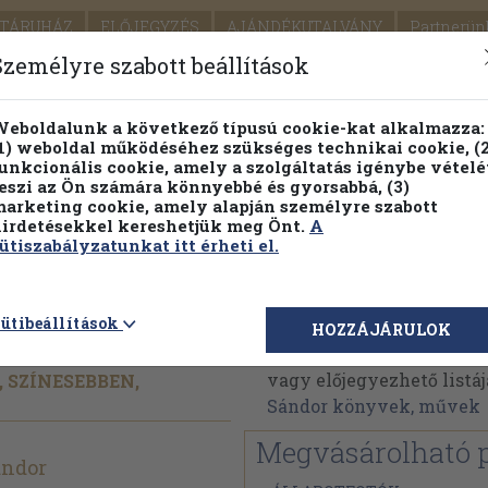
TÁRUHÁZ
ELŐJEGYZÉS
AJÁNDÉKUTALVÁNY
Partnerün
SZÁLLÍTÁS
SEGÍTSÉG
Személyre szabott beállítások
Részletes kereső
Témaköri fa
eboldalunk a következő típusú cookie-kat alkalmazza:
1) weboldal működéséhez szükséges technikai cookie, (2
Vál
unkcionális cookie, amely a szolgáltatás igénybe vételé
eszi az Ön számára könnyebbé és gyorsabbá, (3)
arketing cookie, amely alapján személyre szabott
PILLANATNYI ÁRAINK
FENNTARTHATÓ OLVASMÁN
irdetésekkel kereshetjük meg Önt.
A
ütiszabályzatunkat itt érheti el.
an!
Hernádi Sándor
ütibeállítások
HOZZÁJÁRULOK
Hernádi Sándor műveine
vagy előjegyezhető listáj
 SZÍNESEBBEN,
Sándor könyvek, művek
Megvásárolható 
ándor