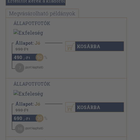
Értesítőt kérek a kiadóról
Megvásárolható példányok
ÁLLAPOTFOTÓK
Állapot:
Jó
KOSÁRBA
990 Ft
490
50
,-Ft
7
pont kapható
ÁLLAPOTFOTÓK
Állapot:
Jó
KOSÁRBA
990 Ft
690
30
,-Ft
10
pont kapható