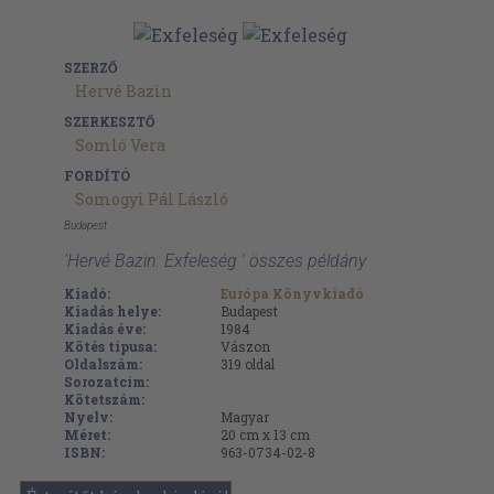
SZERZŐ
Hervé Bazin
SZERKESZTŐ
Somló Vera
FORDÍTÓ
Somogyi Pál László
Budapest
'Hervé Bazin: Exfeleség ' összes példány
Kiadó:
Európa Könyvkiadó
Kiadás helye:
Budapest
Kiadás éve:
1984
Kötés típusa:
Vászon
Oldalszám:
319
oldal
Sorozatcím:
Kötetszám:
Nyelv:
Magyar
Méret:
20 cm x 13 cm
ISBN:
963-0734-02-8