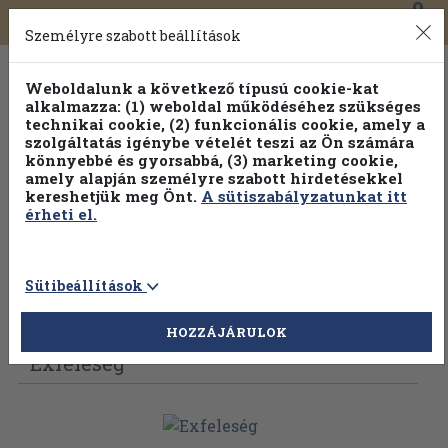
0
Toggle
Főmenü
Könyveink
navigation
Személyre szabott beállítások
Weboldalunk a következő típusú cookie-kat
alkalmazza: (1) weboldal működéséhez szükséges
technikai cookie, (2) funkcionális cookie, amely a
szolgáltatás igénybe vételét teszi az Ön számára
könnyebbé és gyorsabbá, (3) marketing cookie,
amely alapján személyre szabott hirdetésekkel
kereshetjük meg Önt.
A sütiszabályzatunkat itt
érheti el.
Sütibeállítások
Vissza az előző oldalra
Válasszon példányt
HOZZÁJÁRULOK
Exfeleség