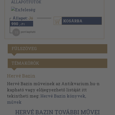
ÁLLAPOTFOTÓK
Állapot:
Jó
KOSÁRBA
990
,-Ft
15
pont kapható
FÜLSZÖVEG
TÉMAKÖRÖK
Hervé Bazin
Hervé Bazin műveinek az Antikvarium.hu-n
kapható vagy előjegyezhető listáját itt
tekintheti meg:
Hervé Bazin könyvek,
művek
HERVÉ BAZIN TOVÁBBI MŰVEI