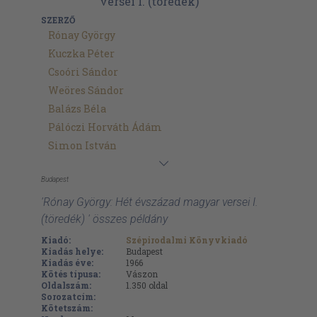
SZERZŐ
Rónay György
Kuczka Péter
Csoóri Sándor
Weöres Sándor
Balázs Béla
Pálóczi Horváth Ádám
Simon István
Budapest
'Rónay György: Hét évszázad magyar versei I.
(töredék) ' összes példány
Kiadó:
Szépirodalmi Könyvkiadó
Kiadás helye:
Budapest
Kiadás éve:
1966
Kötés típusa:
Vászon
Oldalszám:
1.350
oldal
Sorozatcím:
Kötetszám: