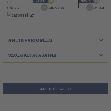
670
450
50
30
60
,-Ft
,-Ft
6
7
pont kapható
pont kapható
pont kapható
ANTIKVÁRIUM.HU
SZOLGÁLTATÁSAINK
ELÉRHETŐSÉGEINK