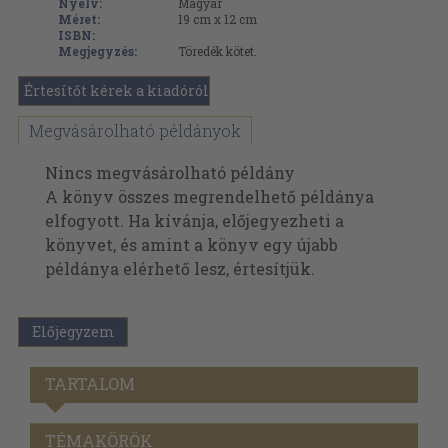
Nyelv:
Magyar
Méret:
19 cm x 12 cm
ISBN:
Megjegyzés:
Töredék kötet.
Értesítőt kérek a kiadóról
Megvásárolható példányok
Nincs megvásárolható példány
A könyv összes megrendelhető példánya
elfogyott. Ha kívánja, előjegyezheti a
könyvet, és amint a könyv egy újabb
példánya elérhető lesz, értesítjük.
Előjegyzem
TARTALOM
TÉMAKÖRÖK