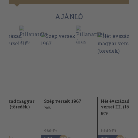
AJÁNLÓ
vszázad magyar
Szép versek 1967
Hét évszázad ma
 III. (töredék)
versei III. (töred
1968
1979
Ft
960 Ft
1.140 Ft