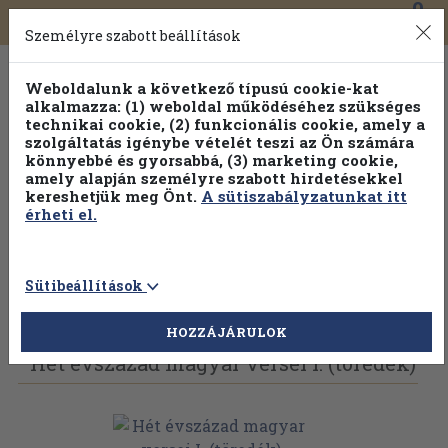
0
Toggle
Főmenü
Könyveink
navigation
Személyre szabott beállítások
Weboldalunk a következő típusú cookie-kat
alkalmazza: (1) weboldal működéséhez szükséges
technikai cookie, (2) funkcionális cookie, amely a
szolgáltatás igénybe vételét teszi az Ön számára
könnyebbé és gyorsabbá, (3) marketing cookie,
amely alapján személyre szabott hirdetésekkel
kereshetjük meg Önt.
A sütiszabályzatunkat itt
érheti el.
Sütibeállítások
Vissza az előző oldalra
Válasszon példányt
HOZZÁJÁRULOK
Hét évszázad magyar versei I. (töredék)