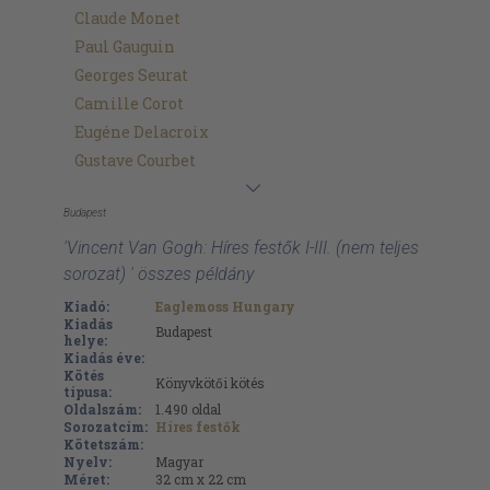
Claude Monet
Paul Gauguin
Georges Seurat
Camille Corot
Eugéne Delacroix
Gustave Courbet
Budapest
'Vincent Van Gogh: Híres festők I-III. (nem teljes
sorozat) ' összes példány
Kiadó:
Eaglemoss Hungary
Kiadás
Budapest
helye:
Kiadás éve:
Kötés
Könyvkötői kötés
típusa:
Oldalszám:
1.490
oldal
Sorozatcím:
Híres festők
Kötetszám:
Nyelv:
Magyar
Méret:
32 cm x 22 cm