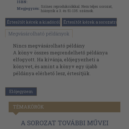
ISBN:
Színes reprodukciókkal. Nem teljes sorozat,
Megjegyzés:
hiányzik a 3. és 51-135. számok.
Értesítőt kérek a kiadóról
Értesítőt kérek a sorozatról
Megvásárolható példányok
Nincs megvásárolható példány
A könyv összes megrendelhető példánya
elfogyott. Ha kívánja, előjegyezheti a
könyvet, és amint a könyv egy újabb
példánya elérhető lesz, értesítjük.
Előjegyzem
TÉMAKÖRÖK
A SOROZAT TOVÁBBI MŰVEI