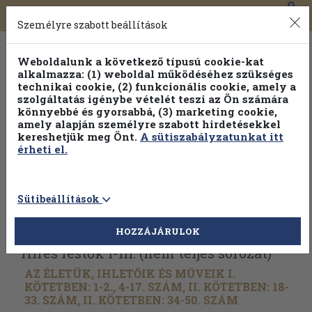
0
Toggle
Főmenü
Könyveink
navigation
Személyre szabott beállítások
Weboldalunk a következő típusú cookie-kat
alkalmazza: (1) weboldal működéséhez szükséges
technikai cookie, (2) funkcionális cookie, amely a
szolgáltatás igénybe vételét teszi az Ön számára
könnyebbé és gyorsabbá, (3) marketing cookie,
amely alapján személyre szabott hirdetésekkel
kereshetjük meg Önt.
A sütiszabályzatunkat itt
érheti el.
Sütibeállítások
Vissza az előző oldalra
Válasszon példányt
HOZZÁJÁRULOK
Híres festők I-III. (nem teljes sorozat)
AZ ÉLETÜK, IHLETŐIK ÉS MŰVEIK I.
KÖTETBEN: 1-2., 4-17. SZÁM, II. KÖTETBEN: 18-
33. SZÁM, II. KÖTETBEN: 34-50. SZÁM