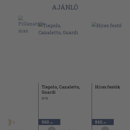
AJÁNLÓ
Tiepolo, Canaletto,
Híres festők 17.
Guardi
1978
Ft
960
840
30
-Ft
,-Ft
,-Ft