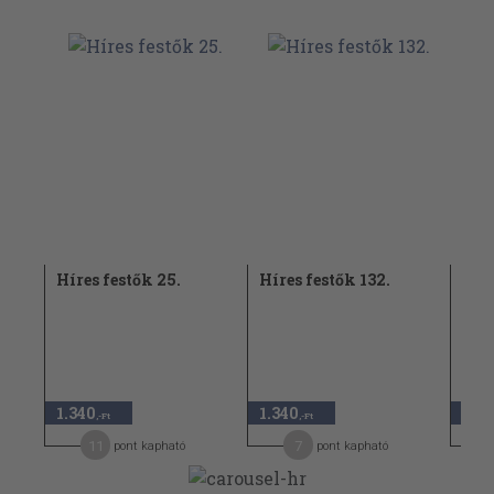
Híres festők 25.
Híres festők 132.
Híre
1.340
1.340
1.64
,-Ft
,-Ft
11
7
pont kapható
pont kapható