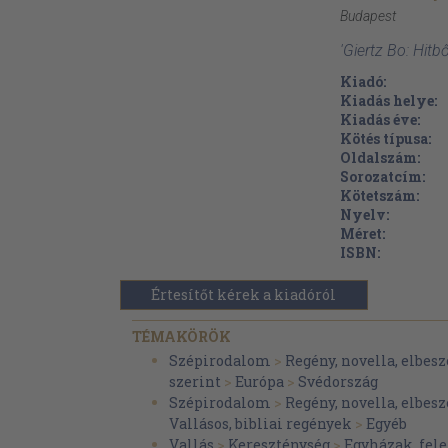
Budapest
'Giertz Bo: Hitb
Kiadó:
Kiadás helye:
Kiadás éve:
Kötés típusa:
Oldalszám:
Sorozatcím:
Kötetszám:
Nyelv:
Méret:
ISBN:
Értesítőt kérek a kiadóról
TÉMAKÖRÖK
Szépirodalom
>
Regény, novella, elbesz
szerint
>
Európa
>
Svédország
Szépirodalom
>
Regény, novella, elbesz
Vallásos, bibliai regények
>
Egyéb
Vallás
>
Kereszténység
>
Egyházak, fel