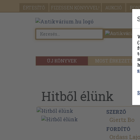
ÉRTESÍTŐ
FIZESSEN
KÖNYVVEL!
AUKCIÓ
PON
W
(
f
t
m
ÚJ KÖNYVEK
MOST ÉRKEZETT
h
s
Hitből élünk
S
SZERZŐ
Giertz Bo
FORDÍTÓ
Ordass Laj