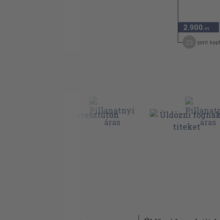
2.900
,-Ft
23
pont kap