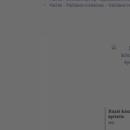
Vallás
>
Vallásos irodalom
>
Vallásos r
Házát kős
építette
1943