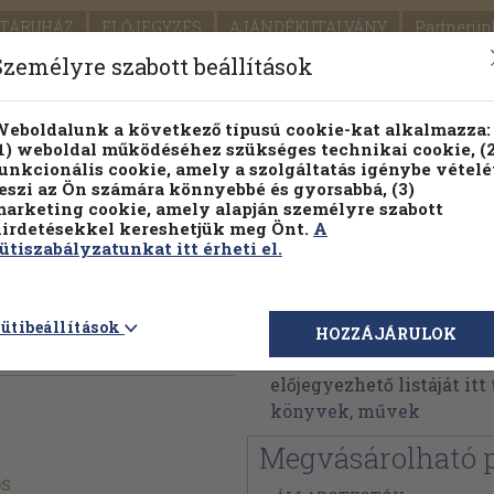
TÁRUHÁZ
ELŐJEGYZÉS
AJÁNDÉKUTALVÁNY
Partnerün
SZÁLLÍTÁS
SEGÍTSÉG
Személyre szabott beállítások
1.
Részletes kereső
Témaköri fa
eboldalunk a következő típusú cookie-kat alkalmazza:
1) weboldal működéséhez szükséges technikai cookie, (2
KIADV
unkcionális cookie, amely a szolgáltatás igénybe vételé
LEGNA
eszi az Ön számára könnyebbé és gyorsabbá, (3)
arketing cookie, amely alapján személyre szabott
PILLANATNYI ÁRAINK
FENNTARTHATÓ OLVASMÁN
irdetésekkel kereshetjük meg Önt.
A
ütiszabályzatunkat itt érheti el.
Giertz Bo
ütibeállítások
HOZZÁJÁRULOK
Giertz Bo műveinek az A
előjegyezhető listáját it
könyvek, művek
Megvásárolható 
os