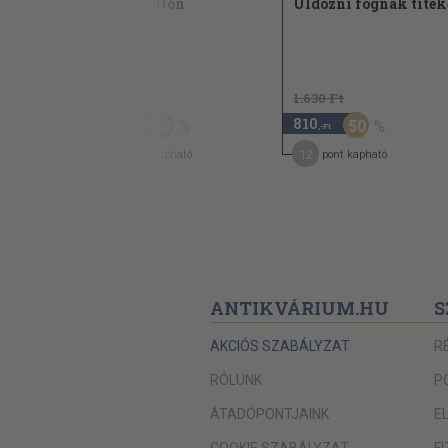
Keresztúton
Üldözni fognak titek
1992
960 Ft
1.630 Ft
480
810
50
50
,-Ft
,-Ft
7
12
pont kapható
pont kapható
ANTIKVÁRIUM.HU
S
AKCIÓS SZABÁLYZAT
R
RÓLUNK
P
ÁTADÓPONTJAINK
E
COOKIE SZABÁLYZAT
F