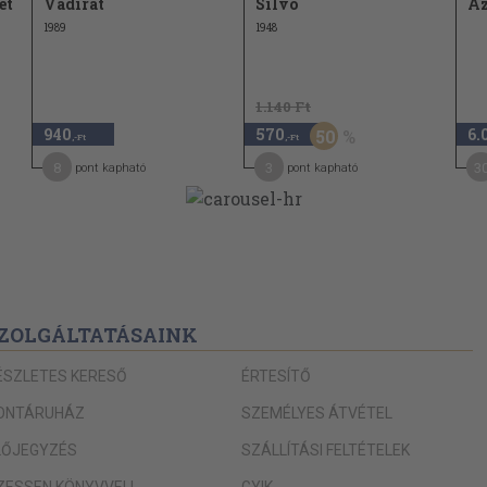
et
Vádirat
Silvo
Az
1989
1948
1.140 Ft
940
570
6.
50
,-Ft
,-Ft
8
3
3
pont kapható
pont kapható
ZOLGÁLTATÁSAINK
ÉSZLETES KERESŐ
ÉRTESÍTŐ
ONTÁRUHÁZ
SZEMÉLYES ÁTVÉTEL
LŐJEGYZÉS
SZÁLLÍTÁSI FELTÉTELEK
IZESSEN KÖNYVVEL!
GYIK