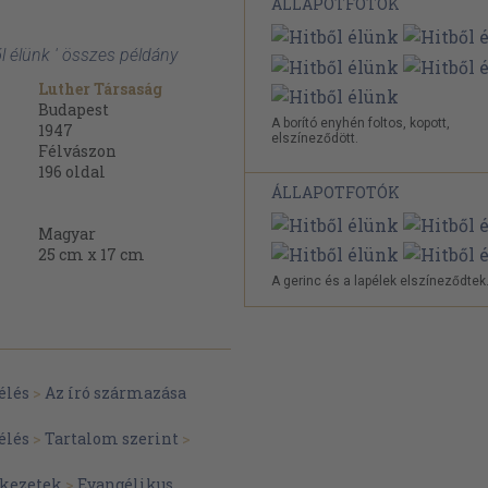
ÁLLAPOTFOTÓK
ől élünk ' összes példány
Luther Társaság
Budapest
A borító enyhén foltos, kopott,
1947
elszíneződött.
Félvászon
196
oldal
ÁLLAPOTFOTÓK
Magyar
25 cm x 17 cm
A gerinc és a lapélek elszíneződtek
élés
>
Az író származása
élés
>
Tartalom szerint
>
ekezetek
>
Evangélikus