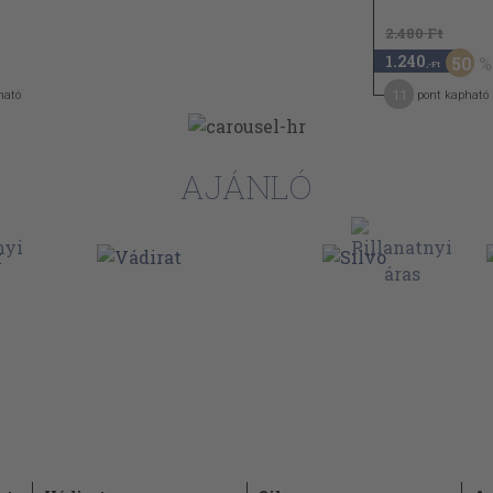
2.480 Ft
1.240
50
,-Ft
11
ható
pont kapható
AJÁNLÓ