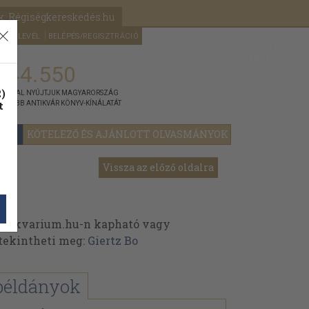
k: Régiségkereskedés.hu
A kosaram
HÍRLEVÉL
BELÉPÉS/REGISZTRÁCIÓ
MÉG
0
5000
Ft
144.550
)
ÁNNYAL NYÚJTJUK MAGYARORSZÁG
t
GYOBB ANTIKVÁR KÖNYV-KÍNÁLATÁT
YOK
KÖTELEZŐ ÉS AJÁNLOTT OLVASMÁNYOK
Vissza az előző oldalra
ntikvarium.hu-n kapható vagy
t tekintheti meg:
Giertz Bo
példányok