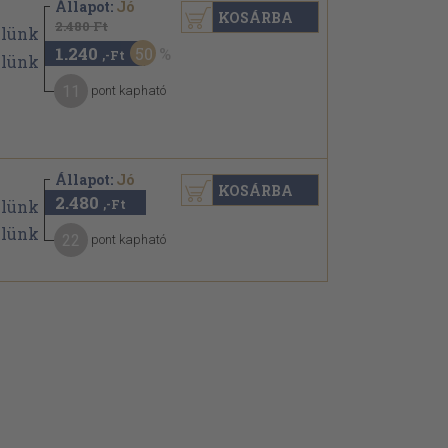
Állapot:
Jó
KOSÁRBA
2.480 Ft
1.240
50
,-Ft
11
pont kapható
Állapot:
Jó
KOSÁRBA
2.480
,-Ft
22
pont kapható
.