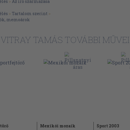
élés
>
Az író származása
élés
>
Tartalom szerint
>
plók, memoárok
VITRAY TAMÁS TOVÁBBI MŰVEI
törő
Mexikói mozaik
Sport 2003