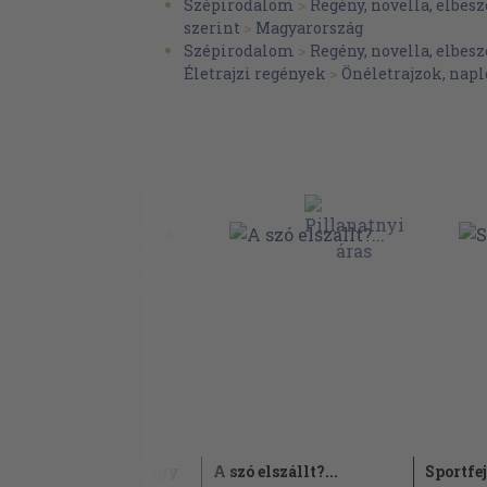
Szépirodalom
>
Regény, novella, elbesz
szerint
>
Magyarország
Szépirodalom
>
Regény, novella, elbesz
Életrajzi regények
>
Önéletrajzok, na
TeleSport portré avagy
A szó elszállt?...
Sportfej