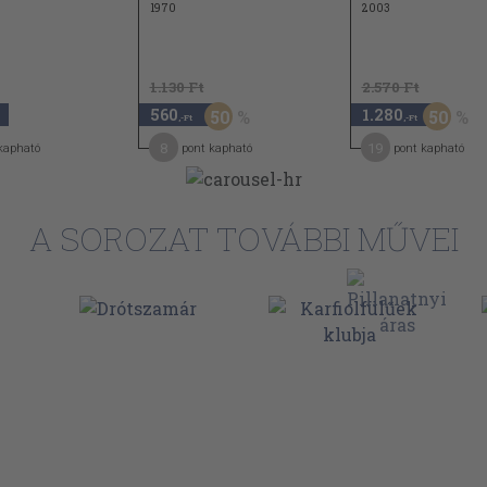
1970
2003
1.130 Ft
2.570 Ft
560
1.280
50
50
,-Ft
,-Ft
8
19
kapható
pont kapható
pont kapható
A SOROZAT TOVÁBBI MŰVEI