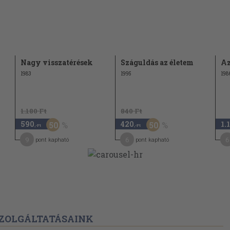
Nagy visszatérések
Száguldás az életem
Az
1983
1995
198
1.180 Ft
840 Ft
590
420
1.
50
50
,-Ft
,-Ft
9
6
6
pont kapható
pont kapható
ZOLGÁLTATÁSAINK