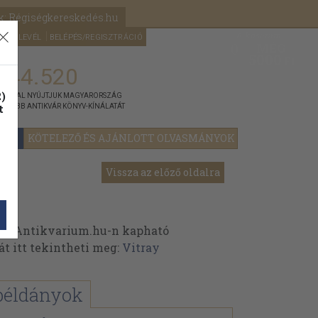
k: Régiségkereskedés.hu
A kosaram
HÍRLEVÉL
BELÉPÉS/REGISZTRÁCIÓ
MÉG
0
5000
Ft
144.520
)
ÁNNYAL NYÚJTJUK MAGYARORSZÁG
t
GYOBB ANTIKVÁR KÖNYV-KÍNÁLATÁT
YOK
KÖTELEZŐ ÉS AJÁNLOTT OLVASMÁNYOK
Vissza az előző oldalra
az Antikvarium.hu-n kapható
át itt tekintheti meg:
Vitray
példányok