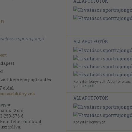
ÁLLAPOTFOTÓK
án
Hivatásos sportrajongó '
ÁLLAPOTFOTÓK
ort
udapest
81
zött kemény papírkötés
Könyvtári könyv volt. A borító foltos,
gerinc kopott.
7
oldal
portzsebkönyvek
ÁLLAPOTFOTÓK
agyar
 cm x 12 cm
3-253-576-6
kete-fehér fotókkal
Könyvtári könyv volt.
lusztrálva.