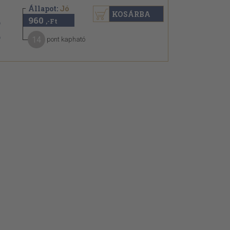
Állapot:
Jó
KOSÁRBA
960
,-Ft
14
pont kapható