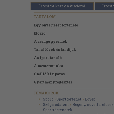
Értesítőt kérek a kiadóról
Értesít
TARTALOM
Egy önvértezet története
Előszó
A zsenge gyermek
Tanulóévek és tandíjak
Az ipari tanuló
A mestermunka
Önálló kisiparos
Gyártmányfejlesztés
Vigyázó szemetek...
TÉMAKÖRÖK
Akela és a pápaválasztó konklávé
Sport
>
Sporttörténet
>
Egyéb
Szépirodalom
>
Regény, novella, elbesz
Sporttörténetek