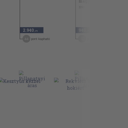
magyar sportolója 1991
1991
2.940
940
,-Ft
,-Ft
44
5
pont kapható
pont kapható