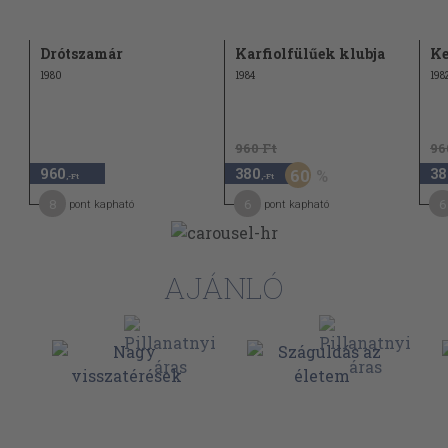
Drótszamár
Karfiolfülűek klubja
Ke
1980
1984
198
960 Ft
96
960
380
38
60
,-Ft
,-Ft
8
6
6
pont kapható
pont kapható
AJÁNLÓ