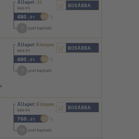
Állapot:
Jó
KOSÁRBA
960 Ft
480
50
,-Ft
7
pont kapható
Állapot:
Közepes
KOSÁRBA
960 Ft
480
50
,-Ft
7
pont kapható
 a
Állapot:
Közepes
KOSÁRBA
960 Ft
760
20
,-Ft
11
pont kapható