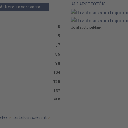
ÁLLAPOTFOTÓK
őt kérek a sorozatról
5
Jó állapotú példány.
15
17
55
79
104
125
137
155
177
élés
>
Tartalom szerint
>