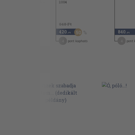
amit a tévében nem...
2004
840 Ft
2.240
420
840
50
,-Ft
,-Ft
,-Ft
18
4
4
pont kapható
pont kapható
pont 