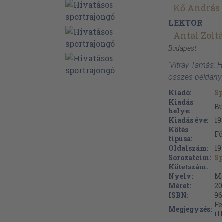
Kő András
LEKTOR
Antal Zolt
Budapest
'Vitray Tamás: 
összes példány
Kiadó:
Sp
Kiadás
B
helye:
Kiadás éve:
19
Kötés
Fű
típusa:
Oldalszám:
19
Sorozatcím:
S
Kötetszám:
Nyelv:
M
Méret:
20
ISBN:
96
Fe
Megjegyzés:
il