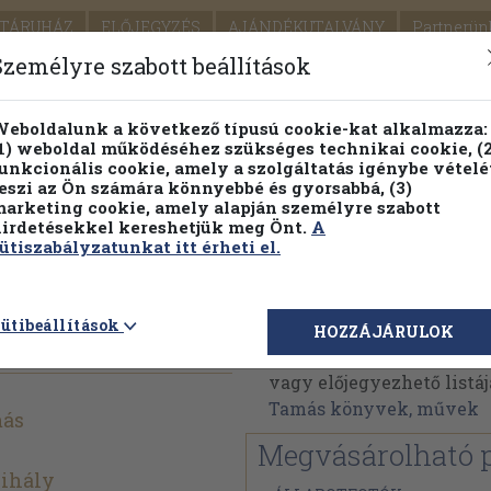
TÁRUHÁZ
ELŐJEGYZÉS
AJÁNDÉKUTALVÁNY
Partnerün
SZÁLLÍTÁS
SEGÍTSÉG
Személyre szabott beállítások
1.
Részletes kereső
Témaköri fa
eboldalunk a következő típusú cookie-kat alkalmazza:
1) weboldal működéséhez szükséges technikai cookie, (2
KIADV
unkcionális cookie, amely a szolgáltatás igénybe vételé
LEGNA
eszi az Ön számára könnyebbé és gyorsabbá, (3)
arketing cookie, amely alapján személyre szabott
PILLANATNYI ÁRAINK
FENNTARTHATÓ OLVASMÁN
irdetésekkel kereshetjük meg Önt.
A
ütiszabályzatunkat itt érheti el.
rajongó
Vitray Tamás
ütibeállítások
HOZZÁJÁRULOK
Vitray Tamás műveinek 
vagy előjegyezhető listáj
Tamás könyvek, művek
más
Megvásárolható 
Mihály