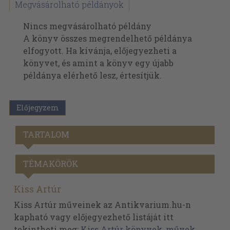
Megvásárolható példányok
Nincs megvásárolható példány
A könyv összes megrendelhető példánya
elfogyott. Ha kívánja, előjegyezheti a
könyvet, és amint a könyv egy újabb
példánya elérhető lesz, értesítjük.
Előjegyzem
TARTALOM
TÉMAKÖRÖK
Kiss Artúr
Kiss Artúr műveinek az Antikvarium.hu-n
kapható vagy előjegyezhető listáját itt
tekintheti meg:
Kiss Artúr könyvek, művek