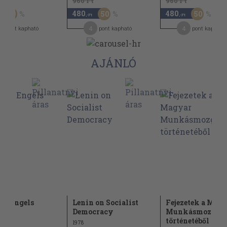
t
960 Ft
960 Ft
480
480
50
50
50
,-Ft
,-Ft
4
4
pont kapható
pont kapható
pont kapható
AJÁNLÓ
és Engels
Lenin on Socialist
Fejezetek a Mag
Democracy
Munkásmozgal
történetéből
1978