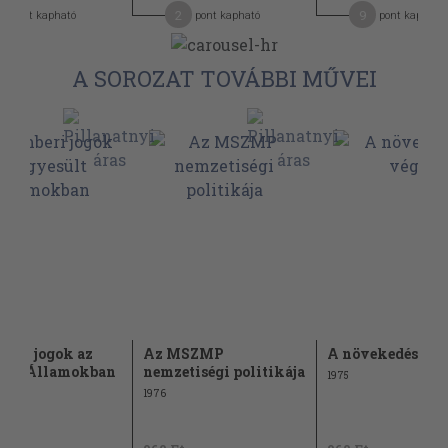
2
9
pont kapható
pont kapható
pont kapható
A SOROZAT TOVÁBBI MŰVEI
beri jogok az
Az MSZMP
A növekedés vég
sült Államokban
nemzetiségi politikája
1975
1976