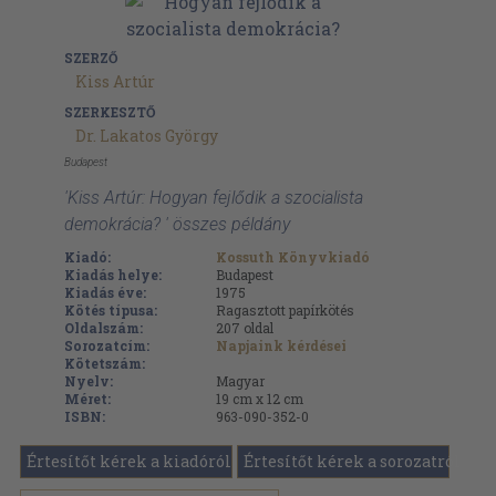
SZERZŐ
Kiss Artúr
SZERKESZTŐ
Dr. Lakatos György
Budapest
'Kiss Artúr: Hogyan fejlődik a szocialista
demokrácia? ' összes példány
Kiadó:
Kossuth Könyvkiadó
Kiadás helye:
Budapest
Kiadás éve:
1975
Kötés típusa:
Ragasztott papírkötés
Oldalszám:
207
oldal
Sorozatcím:
Napjaink kérdései
Kötetszám:
Nyelv:
Magyar
Méret:
19 cm x 12 cm
ISBN:
963-090-352-0
Értesítőt kérek a kiadóról
Értesítőt kérek a sorozatról