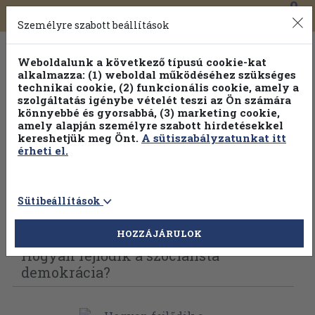
0
Toggle
Főmenü
Könyveink
navigation
Személyre szabott beállítások
Weboldalunk a következő típusú cookie-kat
alkalmazza: (1) weboldal működéséhez szükséges
technikai cookie, (2) funkcionális cookie, amely a
szolgáltatás igénybe vételét teszi az Ön számára
könnyebbé és gyorsabbá, (3) marketing cookie,
amely alapján személyre szabott hirdetésekkel
kereshetjük meg Önt.
A sütiszabályzatunkat itt
érheti el.
Sütibeállítások
Vissza az előző oldalra
Válasszon példányt
HOZZÁJÁRULOK
Hogyan fejlődik a szocialista
demokrácia?