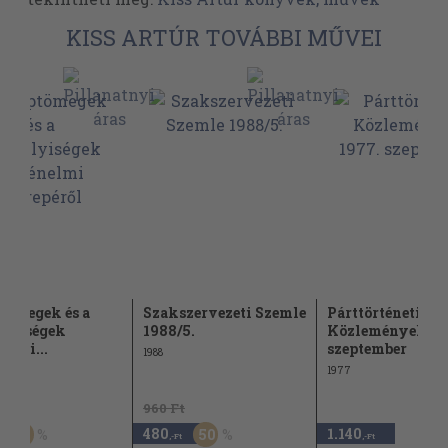
KISS ARTÚR TOVÁBBI MŰVEI
tömegek és a
Szakszervezeti Szemle
Párttörténeti
élyiségek
1988/5.
Közlemények 19
nelmi...
szeptember
1988
1977
Ft
960 Ft
480
1.140
60
50
,-Ft
,-Ft