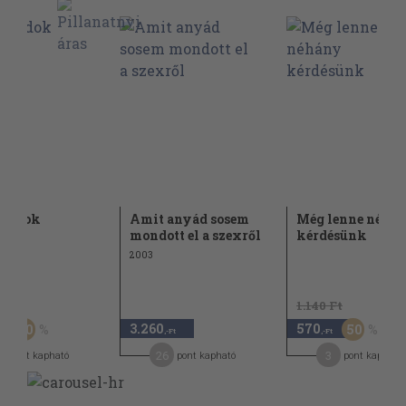
gondok
Amit anyád sosem
Még lenne néhá
mondott el a szexről
kérdésünk
2003
Ft
1.140 Ft
3.260
570
50
50
-Ft
,-Ft
,-Ft
9
26
3
pont kapható
pont kapható
pont kapható