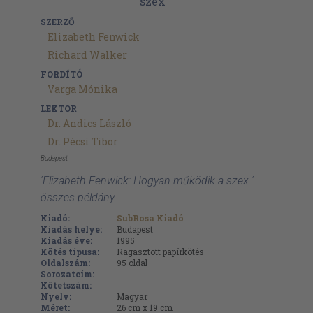
SZERZŐ
Elizabeth Fenwick
Richard Walker
FORDÍTÓ
Varga Mónika
LEKTOR
Dr. Andics László
Dr. Pécsi Tibor
Budapest
'Elizabeth Fenwick: Hogyan működik a szex '
összes példány
Kiadó:
SubRosa Kiadó
Kiadás helye:
Budapest
Kiadás éve:
1995
Kötés típusa:
Ragasztott papírkötés
Oldalszám:
95
oldal
Sorozatcím:
Kötetszám:
Nyelv:
Magyar
Méret:
26 cm x 19 cm