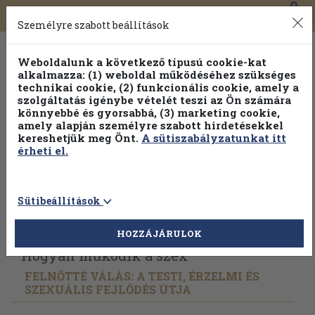
0
Toggle
Főmenü
Könyveink
navigation
Személyre szabott beállítások
Weboldalunk a következő típusú cookie-kat
alkalmazza: (1) weboldal működéséhez szükséges
technikai cookie, (2) funkcionális cookie, amely a
szolgáltatás igénybe vételét teszi az Ön számára
könnyebbé és gyorsabbá, (3) marketing cookie,
amely alapján személyre szabott hirdetésekkel
kereshetjük meg Önt.
A sütiszabályzatunkat itt
érheti el.
Sütibeállítások
Vissza az előző oldalra
Válasszon példányt
HOZZÁJÁRULOK
Hogyan működik a szex
FELNŐTTÉ VÁLÁS: A TESTI, ÉRZELMI ÉS
SZEXUÁLIS FEJLŐDÉS ÚTJA