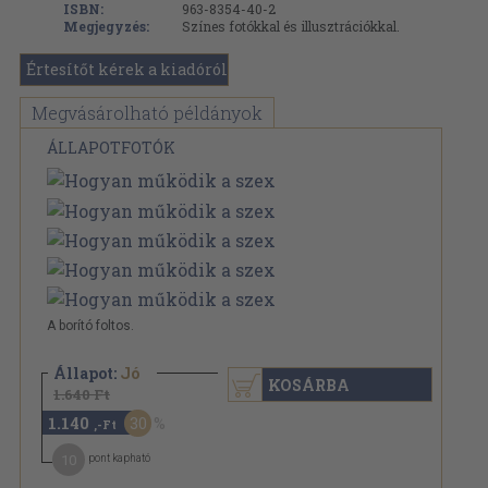
ISBN:
963-8354-40-2
Megjegyzés:
Színes fotókkal és illusztrációkkal.
Értesítőt kérek a kiadóról
Megvásárolható példányok
ÁLLAPOTFOTÓK
A borító foltos.
Állapot:
Jó
KOSÁRBA
1.640 Ft
1.140
30
,-Ft
10
pont kapható