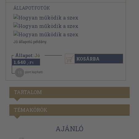
ÁLLAPOTFOTÓK
Jó állapotú példány.
Állapot:
Jó
KOSÁRBA
1.640
,-Ft
15
pont kapható
TARTALOM
TÉMAKÖRÖK
AJÁNLÓ