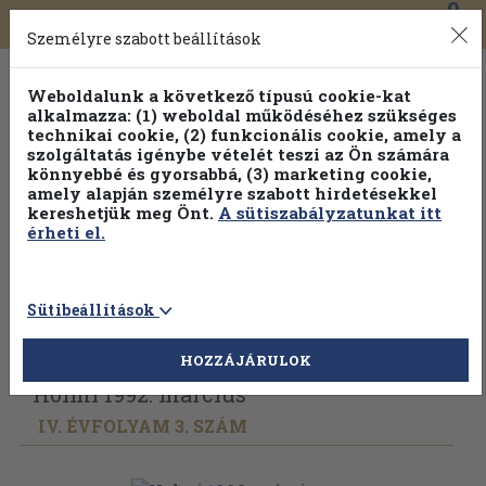
0
Toggle
Főmenü
Könyveink
navigation
Személyre szabott beállítások
Weboldalunk a következő típusú cookie-kat
alkalmazza: (1) weboldal működéséhez szükséges
technikai cookie, (2) funkcionális cookie, amely a
szolgáltatás igénybe vételét teszi az Ön számára
könnyebbé és gyorsabbá, (3) marketing cookie,
amely alapján személyre szabott hirdetésekkel
kereshetjük meg Önt.
A sütiszabályzatunkat itt
érheti el.
Sütibeállítások
Vissza az előző oldalra
Válasszon példányt
HOZZÁJÁRULOK
Holmi 1992. március
IV. ÉVFOLYAM 3. SZÁM