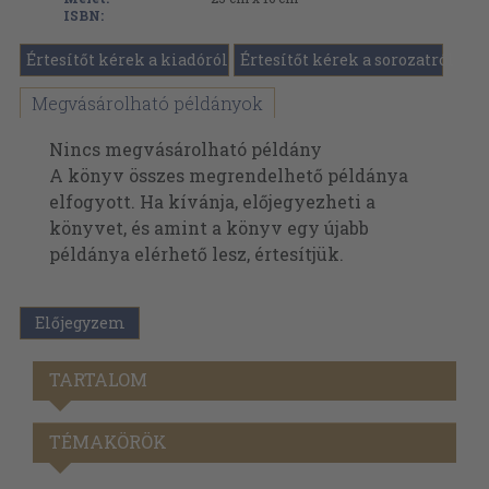
ISBN:
Értesítőt kérek a kiadóról
Értesítőt kérek a sorozatról
Megvásárolható példányok
Nincs megvásárolható példány
A könyv összes megrendelhető példánya
elfogyott. Ha kívánja, előjegyezheti a
könyvet, és amint a könyv egy újabb
példánya elérhető lesz, értesítjük.
Előjegyzem
TARTALOM
TÉMAKÖRÖK