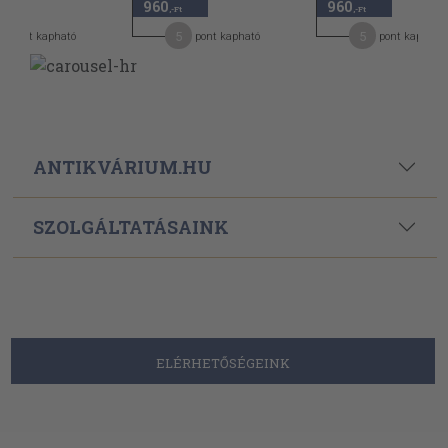
960
960
,-Ft
,-Ft
5
5
pont kapható
pont kapható
pont kapható
ANTIKVÁRIUM.HU
SZOLGÁLTATÁSAINK
ELÉRHETŐSÉGEINK