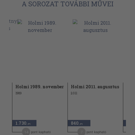
A SOROZAT TOVÁBBI MŰVEI
s
Holmi 1989. november
Holmi 2011. augusztus
Hol
1989
2011
2004
1.730
840
1.44
,-Ft
,-Ft
14
7
pont kapható
pont kapható