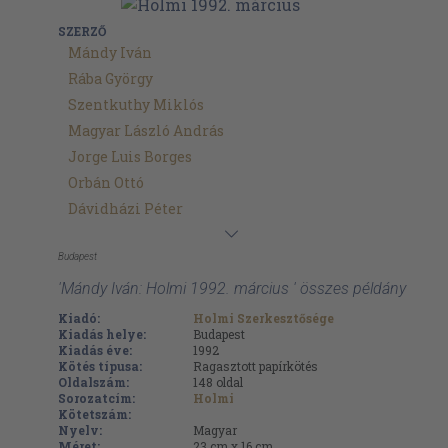
SZERZŐ
Mándy Iván
Rába György
Szentkuthy Miklós
Magyar László András
Jorge Luis Borges
Orbán Ottó
Dávidházi Péter
Budapest
'Mándy Iván: Holmi 1992. március ' összes példány
Kiadó:
Holmi Szerkesztősége
Kiadás helye:
Budapest
Kiadás éve:
1992
Kötés típusa:
Ragasztott papírkötés
Oldalszám:
148
oldal
Sorozatcím:
Holmi
Kötetszám:
Nyelv:
Magyar
Méret:
23 cm x 16 cm