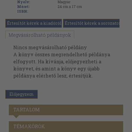
Nyelv:
Magyar
Méret:
24 cm x 17 cm
ISBN:
Értesítőt kérek a kiadóról
Értesítőt kérek a sorozatról
Megvásárolható példányok
Nincs megvásárolható példány
A könyv összes megrendelhető példánya
elfogyott. Ha kívánja, előjegyezheti a
könyvet, és amint a könyv egy újabb
példánya elérhető lesz, értesítjük.
Előjegyzem
TARTALOM
TÉMAKÖRÖK