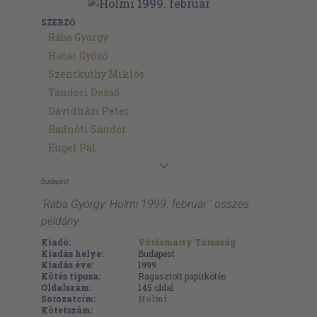
SZERZŐ
Rába György
Határ Győző
Szentkuthy Miklós
Tandori Dezső
Dávidházi Péter
Radnóti Sándor
Engel Pál
Budapest
'Rába György: Holmi 1999. február ' összes
példány
Kiadó:
Vörösmarty Társaság
Kiadás helye:
Budapest
Kiadás éve:
1999
Kötés típusa:
Ragasztott papírkötés
Oldalszám:
145
oldal
Sorozatcím:
Holmi
Kötetszám: