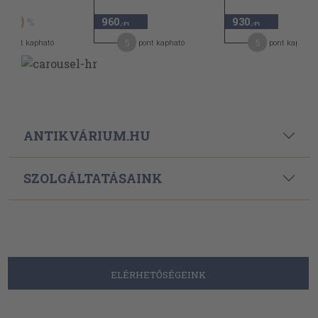
t
960
930
50
,-Ft
,-Ft
5
5
pont kapható
pont kapható
pont kapható
ANTIKVÁRIUM.HU
SZOLGÁLTATÁSAINK
ELÉRHETŐSÉGEINK