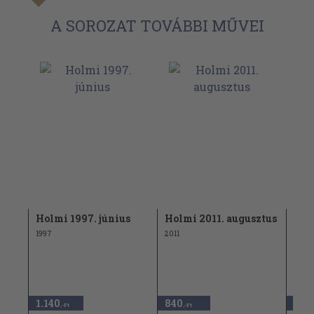
A SOROZAT TOVÁBBI MŰVEI
mber
Holmi 1997. június
Holmi 2011. augusztus
Hol
1997
2011
2005
960 
1.140
840
380
,-Ft
,-Ft