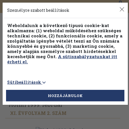
0
Toggle
Főmenü
Könyveink
navigation
Személyre szabott beállítások
Weboldalunk a következő típusú cookie-kat
alkalmazza: (1) weboldal működéséhez szükséges
technikai cookie, (2) funkcionális cookie, amely a
szolgáltatás igénybe vételét teszi az Ön számára
könnyebbé és gyorsabbá, (3) marketing cookie,
Válogasson több mint 30 000 kötet közül
amely alapján személyre szabott hirdetésekkel
Hobbi témakörökben
20% kedvezménnyel!
kereshetjük meg Önt.
A sütiszabályzatunkat itt
érheti el.
Sütibeállítások
Vissza az előző oldalra
Válasszon példányt
HOZZÁJÁRULOK
Holmi 1999. február
XI. ÉVFOLYAM 2. SZÁM