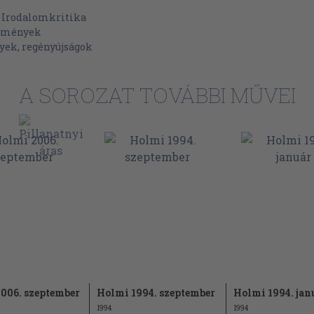
877
>
Irodalomkritika
lemények
878
yek, regényújságok
878
879
A SOROZAT TOVÁBBI MŰVEI
880
881
882
886
891
892
893
894
895
onkét aranya
006. szeptember
Holmi 1994. szeptember
Holmi 1994. jan
as
1994
1994
918