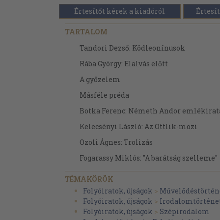
Értesítőt kérek a kiadóról
Értesít
TARTALOM
Tandori Dezső: Ködleonínusok
Rába György: Elalvás előtt
A győzelem
Másféle préda
Botka Ferenc: Németh Andor emlékirat
Kelecsényi László: Az Ottlik-mozi
Ozoli Ágnes: Trolizás
Fogarassy Miklós: "A barátság szelleme"
Fogarassy Miklós: Szabó István levelei 
TÉMAKÖRÖK
barátaihoz
Folyóiratok, újságok
>
Művelődéstörtén
Pollágh Péter: Nincs köd
Folyóiratok, újságok
>
Irodalomtörténe
Folyóiratok, újságok
>
Szépirodalom
Mese, habbal