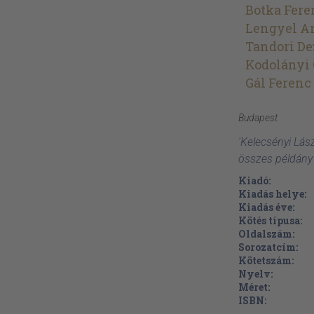
Botka Fere
Lengyel A
Tandori De
Kodolányi
Gál Ferenc
Budapest
'Kelecsényi Lász
összes példány
Kiadó:
Kiadás helye:
Kiadás éve:
Kötés típusa:
Oldalszám:
Sorozatcím:
Kötetszám:
Nyelv:
Méret:
ISBN: