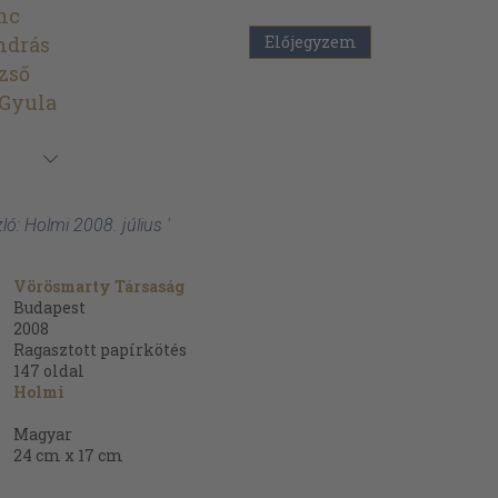
nc
ndrás
Előjegyzem
zső
 Gyula
ló: Holmi 2008. július '
Vörösmarty Társaság
Budapest
2008
Ragasztott papírkötés
147
oldal
Holmi
Magyar
24 cm x 17 cm