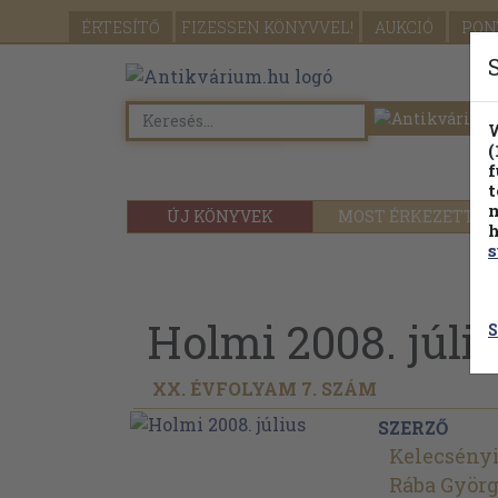
ÉRTESÍTŐ
FIZESSEN
KÖNYVVEL!
AUKCIÓ
PON
W
(
f
t
m
ÚJ KÖNYVEK
MOST ÉRKEZETT
h
s
Holmi 2008. júli
S
XX. ÉVFOLYAM 7. SZÁM
SZERZŐ
Kelecsényi
Rába Györ