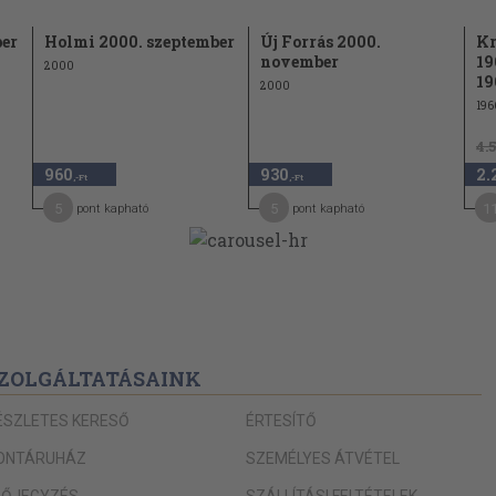
970
: Homokfúga)
ber
Holmi 2000. szeptember
Új Forrás 2000.
Kr
november
19
2000
973
19
ők"
2000
196
978
)
4.
981
960
930
2.
,-Ft
,-Ft
983
5
5
1
pont kapható
pont kapható
ZOLGÁLTATÁSAINK
ÉSZLETES KERESŐ
ÉRTESÍTŐ
ONTÁRUHÁZ
SZEMÉLYES ÁTVÉTEL
LŐJEGYZÉS
SZÁLLÍTÁSI FELTÉTELEK