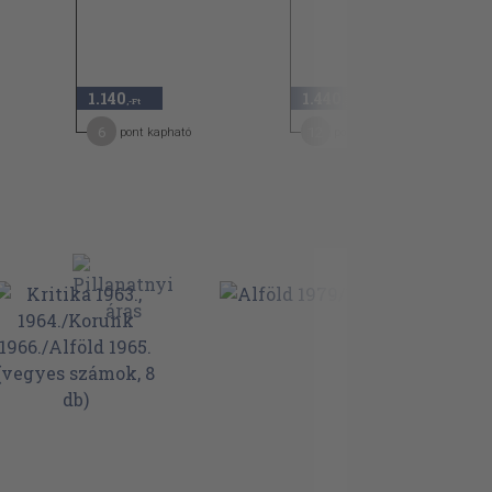
1.140
1.440
,-Ft
,-Ft
6
12
pont kapható
pont kapható