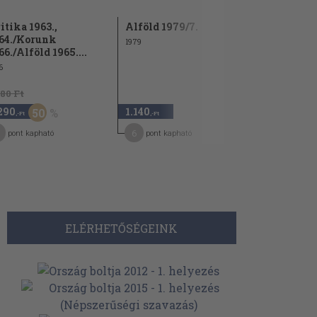
itika 1963.,
Alföld 1979/7.
Holmi 199
64./Korunk
1979
1994
66./Alföld 1965....
6
580 Ft
290
1.140
960
50
,-Ft
,-Ft
,-Ft
1
6
5
pont kapható
pont kapható
pont kap
ELÉRHETŐSÉGEINK