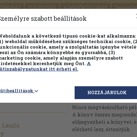
TÁRUHÁZ
ELŐJEGYZÉS
AJÁNDÉKUTALVÁNY
Partnerün
SZÁLLÍTÁS
SEGÍTSÉG
Személyre szabott beállítások
1.
Részletes kereső
Témaköri fa
eboldalunk a következő típusú cookie-kat alkalmazza:
1) weboldal működéséhez szükséges technikai cookie, (2
KIADV
unkcionális cookie, amely a szolgáltatás igénybe vételé
LEGNA
eszi az Ön számára könnyebbé és gyorsabbá, (3)
arketing cookie, amely alapján személyre szabott
PILLANATNYI ÁRAINK
FENNTARTHATÓ OLVASMÁN
irdetésekkel kereshetjük meg Önt.
A
ütiszabályzatunkat itt érheti el.
us
ütibeállítások
Megvásárolható 
HOZZÁJÁRULOK
Nincs megvásárolható pé
A könyv összes megrendelh
előjegyezheti a könyvet, 
 László
elérhető lesz, értesítjük.
gy