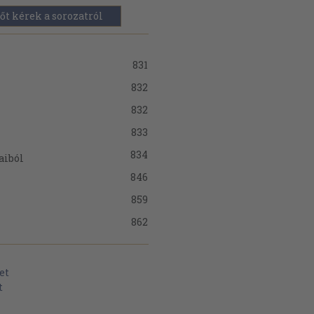
őt kérek a sorozatról
831
832
832
833
834
aiból
846
859
862
könyvtáros
864
et
876
t
877