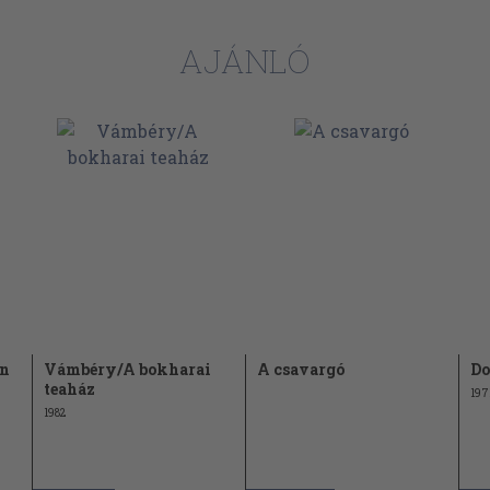
AJÁNLÓ
an
Vámbéry/A bokharai
A csavargó
Do
teaház
197
1982