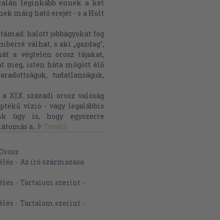
talán leginkább ennek a két
ek máig ható erejét - s a Holt
támad: halott jobbágyokat fog
mberré válhat, s aki „gazdag",
t a végtelen orosz tájakat,
gat meg, isten háta mögött élő
radottságuk, tudatlanságuk,
.
 a XIX. századi orosz valóság
ptékű vízió - vagy legalábbis
nk úgy is, hogy egyszerre
átomás a...
Tovább
Orosz
élés
>
Az író származása
élés
>
Tartalom szerint
>
élés
>
Tartalom szerint
>