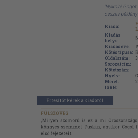
'Nyikolaj Gogol: 
összes példány
H
Kiadó:
L
Kiadás
M
helye:
Kiadás éve:
1
Kötés típusa:
R
Oldalszám:
3
Sorozatcím:
Kötetszám:
Nyelv:
O
Méret:
2
ISBN:
Értesítőt kérek a kiadóról
FÜLSZÖVEG
„Milyen szomorú is ez a mi Oroszországun
könnyes szemmel Puskin, amikor Gogol fe
első fejezeteit.