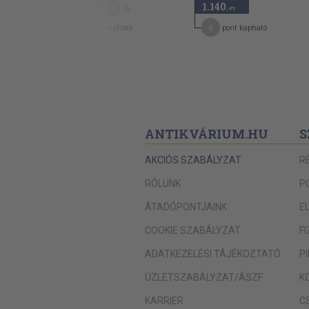
590
1.140
50
,-Ft
,-Ft
9
6
pont kapható
pont kapható
ANTIKVÁRIUM.HU
S
AKCIÓS SZABÁLYZAT
R
RÓLUNK
P
ÁTADÓPONTJAINK
E
COOKIE SZABÁLYZAT
F
ADATKEZELÉSI TÁJÉKOZTATÓ
P
ÜZLETSZABÁLYZAT/ÁSZF
K
KARRIER
C