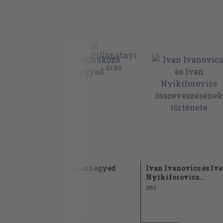
A szórakozó egyed
Ivan Ivanovics és Iv
Nyikiforovics...
1977
1953
1.180 Ft