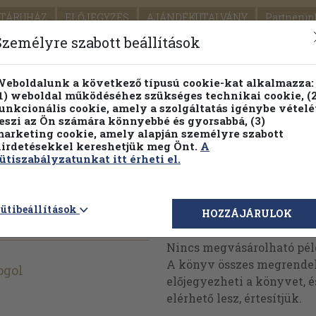
TÁRUHÁZ
ELŐJEGYZÉS
AJÁNDÉKUTALVÁNY
Partnerün
SZÁLLÍTÁS
SEGÍTSÉG
Személyre szabott beállítások
1.
Részletes kereső
Témaköri fa
eboldalunk a következő típusú cookie-kat alkalmazza:
1) weboldal működéséhez szükséges technikai cookie, (2
KIADV
unkcionális cookie, amely a szolgáltatás igénybe vételé
LEGNA
eszi az Ön számára könnyebbé és gyorsabbá, (3)
arketing cookie, amely alapján személyre szabott
PILLANATNYI ÁRAINK
FENNTARTHATÓ OLVASMÁN
irdetésekkel kereshetjük meg Önt.
A
ütiszabályzatunkat itt érheti el.
z nyelvű)
ütibeállítások
Megvásárolható 
HOZZÁJÁRULOK
Nincs megvásárolható pé
A könyv összes megrendelh
ogol
előjegyezheti a könyvet, 
elérhető lesz, értesítjük.