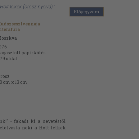
Holt lelkek (orosz nyelvű) '
Előjegyzem
udozsesztvennaja
iteratura
oszkva
976
agasztott papírkötés
79
oldal
rosz
0 cm x 13 cm
k!" - fakadt ki a nevetéstől
lolvasta neki a Holt lelkek