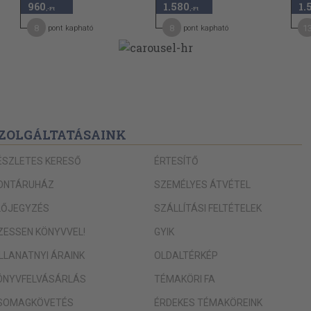
960
1.580
1.
,-Ft
,-Ft
8
8
1
pont kapható
pont kapható
ZOLGÁLTATÁSAINK
ÉSZLETES KERESŐ
ÉRTESÍTŐ
ONTÁRUHÁZ
SZEMÉLYES ÁTVÉTEL
LŐJEGYZÉS
SZÁLLÍTÁSI FELTÉTELEK
IZESSEN KÖNYVVEL!
GYIK
ILLANATNYI ÁRAINK
OLDALTÉRKÉP
ÖNYVFELVÁSÁRLÁS
TÉMAKÖRI FA
SOMAGKÖVETÉS
ÉRDEKES TÉMAKÖREINK