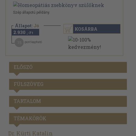
Szép állapotú példány.
Állapot:
Jó
KOSÁRBA
2.930
,-Ft
15
pont kapható
ELŐSZÓ
FÜLSZÖVEG
TARTALOM
TÉMAKÖRÖK
Dr. Kürti Katalin