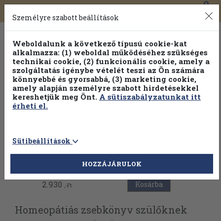
0
Toggle
Főmenü
Könyveink
navigation
Személyre szabott beállítások
Weboldalunk a következő típusú cookie-kat
alkalmazza: (1) weboldal működéséhez szükséges
technikai cookie, (2) funkcionális cookie, amely a
szolgáltatás igénybe vételét teszi az Ön számára
könnyebbé és gyorsabbá, (3) marketing cookie,
Válogasson több mint 1.000.000 kiadványunk közül
10-
amely alapján személyre szabott hirdetésekkel
100% kedvezménnyel!
kereshetjük meg Önt.
A sütiszabályzatunkat itt
érheti el.
Sütibeállítások
Vissza az előző oldalra
HOZZÁJÁRULOK
2.930
Kosárba
,-Ft
Homeopátiás zsebkönyv szülőknek