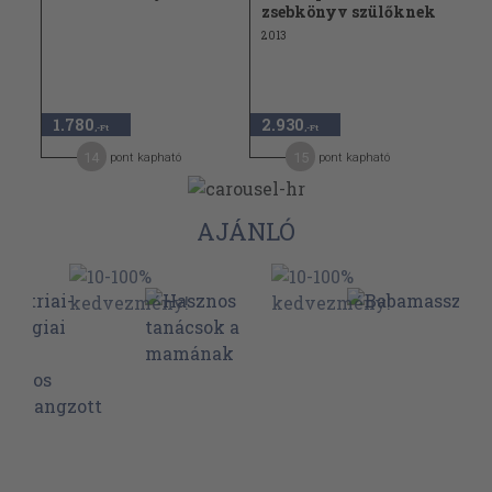
zsebkönyv szülőknek
2013
1.780
2.930
,-Ft
,-Ft
14
15
pont kapható
pont kapható
AJÁNLÓ