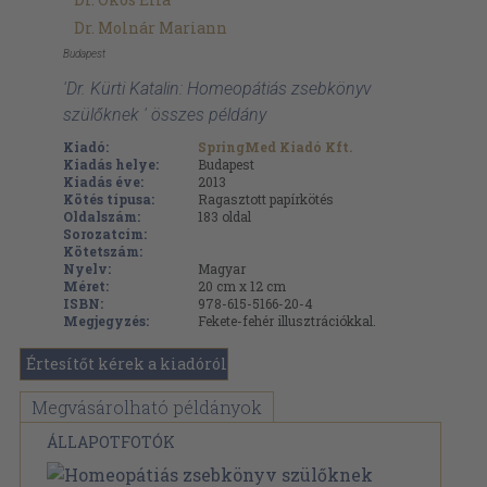
Dr. Molnár Mariann
Budapest
'Dr. Kürti Katalin: Homeopátiás zsebkönyv
szülőknek ' összes példány
Kiadó:
SpringMed Kiadó Kft.
Kiadás helye:
Budapest
Kiadás éve:
2013
Kötés típusa:
Ragasztott papírkötés
Oldalszám:
183
oldal
Sorozatcím:
Kötetszám:
Nyelv:
Magyar
Méret:
20 cm x 12 cm
ISBN:
978-615-5166-20-4
Megjegyzés:
Fekete-fehér illusztrációkkal.
Értesítőt kérek a kiadóról
Megvásárolható példányok
ÁLLAPOTFOTÓK