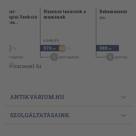
iátriai-
Hasznos tanácsok a
Babamasszázs
pológiai Szekció
mamának
1991
ányos...
Ft
1.140 Ft
570
980
50
50
-Ft
,-Ft
,-Ft
5
8
pont kapható
pont kapható
pont kapható
ANTIKVÁRIUM.HU
SZOLGÁLTATÁSAINK