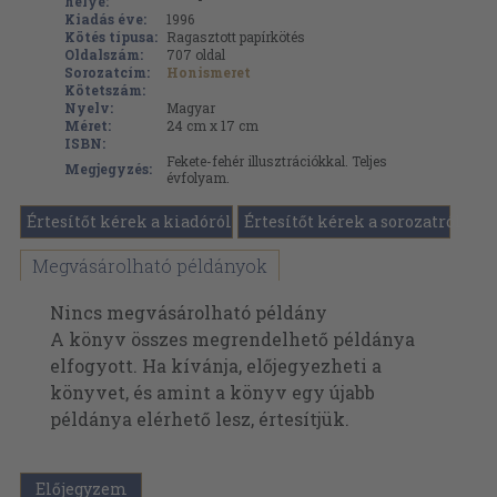
helye:
Kiadás éve:
1996
Kötés típusa:
Ragasztott papírkötés
Oldalszám:
707
oldal
Sorozatcím:
Honismeret
Kötetszám:
Nyelv:
Magyar
Méret:
24 cm x 17 cm
ISBN:
Fekete-fehér illusztrációkkal. Teljes
Megjegyzés:
évfolyam.
Értesítőt kérek a kiadóról
Értesítőt kérek a sorozatról
Megvásárolható példányok
Nincs megvásárolható példány
A könyv összes megrendelhető példánya
elfogyott. Ha kívánja, előjegyezheti a
könyvet, és amint a könyv egy újabb
példánya elérhető lesz, értesítjük.
Előjegyzem