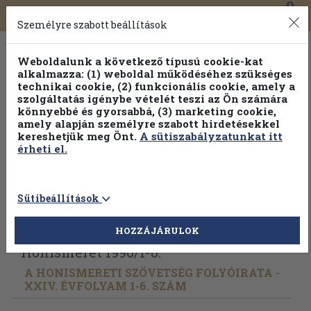
0
Toggle
Főmenü
Könyveink
navigation
Személyre szabott beállítások
Weboldalunk a következő típusú cookie-kat
alkalmazza: (1) weboldal működéséhez szükséges
technikai cookie, (2) funkcionális cookie, amely a
szolgáltatás igénybe vételét teszi az Ön számára
könnyebbé és gyorsabbá, (3) marketing cookie,
Válogasson több mint 1.000.000 kiadványunk közül
10-
amely alapján személyre szabott hirdetésekkel
100% kedvezménnyel!
kereshetjük meg Önt.
A sütiszabályzatunkat itt
érheti el.
Sütibeállítások
Vissza az előző oldalra
Válasszon példányt
HOZZÁJÁRULOK
Honismeret 1996/
1-6.
A HONISMERETI SZÖVETSÉG FOLYÓIRATA -
XXIV. ÉVFOLYAM 1-6. SZÁM