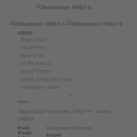
SZERZŐ
Nagy László
Váczy Péter
Barsi Ernő
Dr. Kós Károly
Kerny Terézia
Sarudi Sebestyén József
Gyöngyössv János
Budapest
'Nagy László: Honismeret 1996/1-6. ' összes
példány
Kiadó:
Honismereti Szövetség
Kiadás
Budapest