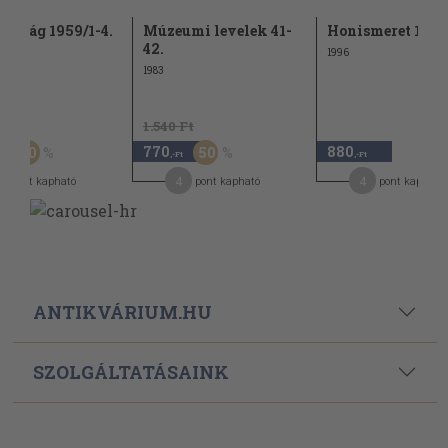
unság 1959/1-4.
Múzeumi levelek 41-
Honismeret 1996
42.
1996
1983
Ft
1.540 Ft
770
880
60
50
,-Ft
,-Ft
,-Ft
4
4
pont kapható
pont kapható
pont kapható
ANTIKVÁRIUM.HU
SZOLGÁLTATÁSAINK