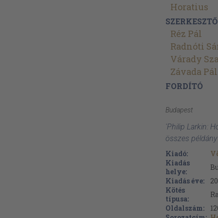
Horatius
SZERKESZTŐ
Réz Pál
Radnóti Sá
Várady Sza
Závada Pál
FORDÍTÓ
Budapest
'Philip Larkin: 
összes példány
Kiadó:
V
Kiadás
B
helye:
Kiadás éve:
2
Kötés
Ra
típusa:
Oldalszám:
12
Sorozatcím:
H