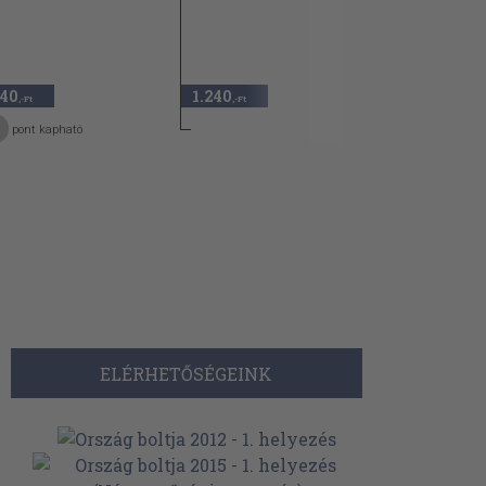
140
1.240
,-Ft
,-Ft
pont kapható
ELÉRHETŐSÉGEINK