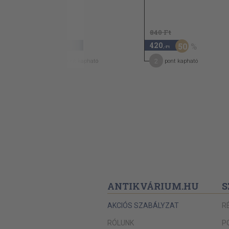
840 Ft
840
420
50
,-Ft
,-Ft
4
2
pont kapható
pont kapható
ANTIKVÁRIUM.HU
S
AKCIÓS SZABÁLYZAT
R
RÓLUNK
P