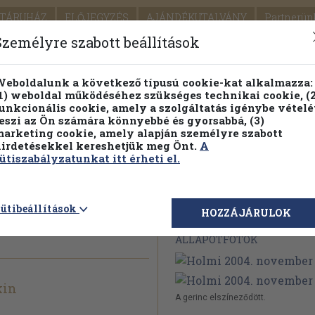
TÁRUHÁZ
ELŐJEGYZÉS
AJÁNDÉKUTALVÁNY
Partnerün
SZÁLLÍTÁS
SEGÍTSÉG
Személyre szabott beállítások
Részletes kereső
Témaköri fa
eboldalunk a következő típusú cookie-kat alkalmazza:
1) weboldal működéséhez szükséges technikai cookie, (2
Vál
unkcionális cookie, amely a szolgáltatás igénybe vételé
eszi az Ön számára könnyebbé és gyorsabbá, (3)
arketing cookie, amely alapján személyre szabott
PILLANATNYI ÁRAINK
FENNTARTHATÓ OLVASMÁN
irdetésekkel kereshetjük meg Önt.
A
ütiszabályzatunkat itt érheti el.
vember
ütibeállítások
Megvásárolható 
HOZZÁJÁRULOK
ÁLLAPOTFOTÓK
kin
A gerinc elszíneződött.