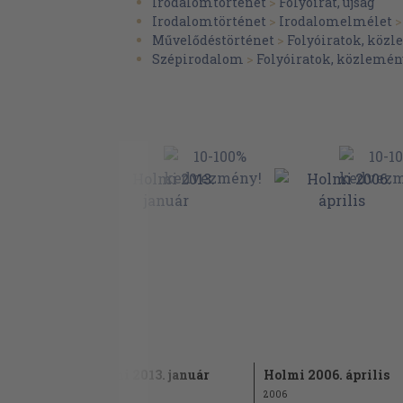
Irodalomtörténet
>
Folyóirat, újság
Irodalomtörténet
>
Irodalomelmélet
Művelődéstörténet
>
Folyóiratok, köz
Szépirodalom
>
Folyóiratok, közlemén
Holmi 2013. január
Holmi 2006. április
2013
2006