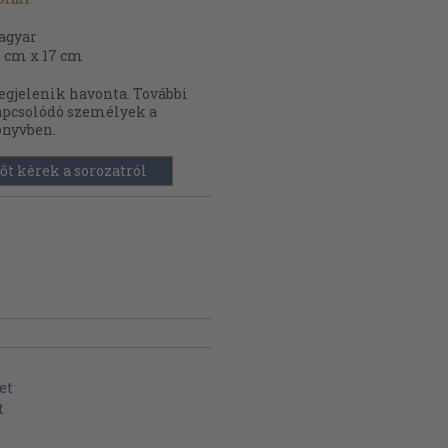
agyar
 cm x 17 cm
gjelenik havonta. További
pcsolódó személyek a
nyvben.
őt kérek a sorozatról
et
t