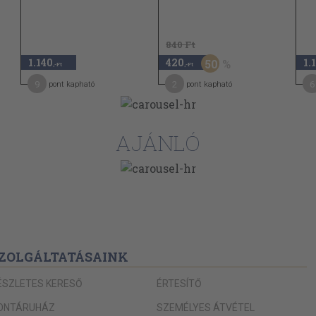
840 Ft
1.140
420
1.
50
,-Ft
,-Ft
9
2
6
pont kapható
pont kapható
AJÁNLÓ
ZOLGÁLTATÁSAINK
ÉSZLETES KERESŐ
ÉRTESÍTŐ
ONTÁRUHÁZ
SZEMÉLYES ÁTVÉTEL