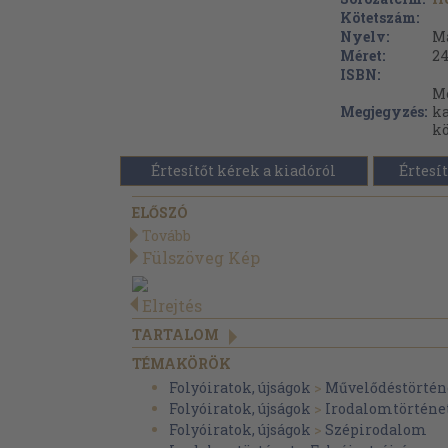
Kötetszám:
Nyelv:
M
Méret:
24
ISBN:
Me
Megjegyzés:
ka
kö
Értesítőt kérek a kiadóról
Értesít
ELŐSZÓ
Tovább
Fülszöveg Kép
Elrejtés
TARTALOM
TÉMAKÖRÖK
Folyóiratok, újságok
>
Művelődéstörtén
Folyóiratok, újságok
>
Irodalomtörténe
Folyóiratok, újságok
>
Szépirodalom