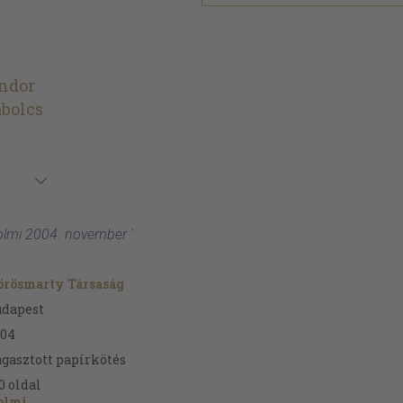
ndor
bolcs
Holmi 2004. november '
örösmarty Társaság
udapest
004
gasztott papírkötés
0
oldal
olmi