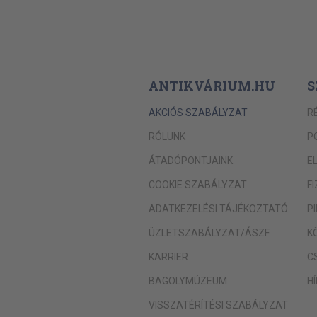
ANTIKVÁRIUM.HU
S
AKCIÓS SZABÁLYZAT
R
RÓLUNK
P
ÁTADÓPONTJAINK
E
COOKIE SZABÁLYZAT
F
ADATKEZELÉSI TÁJÉKOZTATÓ
P
ÜZLETSZABÁLYZAT/ÁSZF
K
KARRIER
C
BAGOLYMÚZEUM
H
VISSZATÉRÍTÉSI SZABÁLYZAT