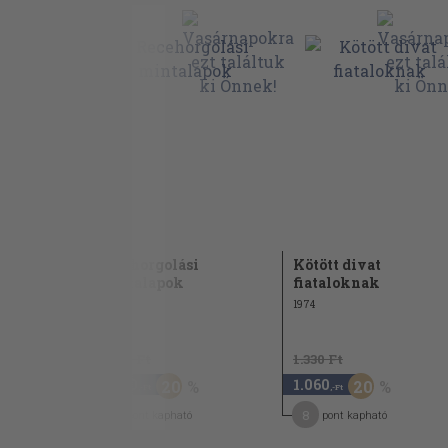
lbum
Recehorgolási
Kötött divat
mintalapok
fiataloknak
1974
3.740 Ft
1.330 Ft
2.990
1.060
0
20
20
,-Ft
,-Ft
15
8
pont kapható
pont kapható