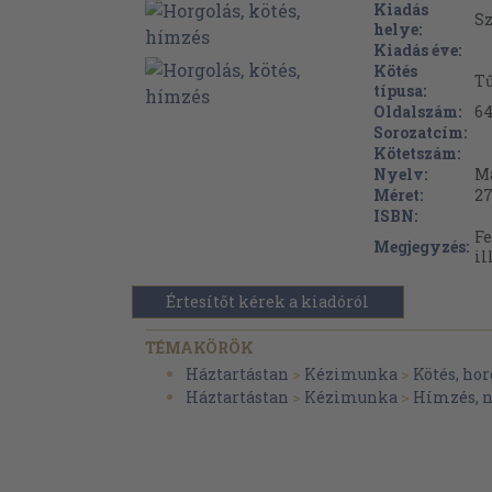
Kiadás
S
helye:
Kiadás éve:
Kötés
Tű
típusa:
Oldalszám:
6
Sorozatcím:
Kötetszám:
Nyelv:
M
Méret:
27
ISBN:
Fe
Megjegyzés:
il
Értesítőt kérek a kiadóról
TÉMAKÖRÖK
Háztartástan
>
Kézimunka
>
Kötés, hor
Háztartástan
>
Kézimunka
>
Hímzés, n