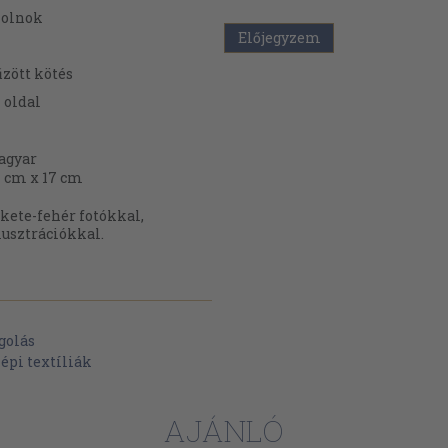
zolnok
Előjegyzem
zött kötés
4
oldal
agyar
 cm x 17 cm
kete-fehér fotókkal,
lusztrációkkal.
golás
épi textíliák
AJÁNLÓ