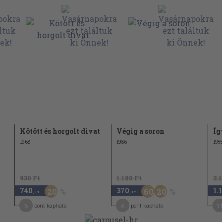
Kötött és horgolt divat
Végig a soron
Íg
1968
1986
195
930 Ft
1.180 Ft
2.
740
370
1.
20
60
20
,-Ft
,-Ft
6
6
1
pont kapható
pont kapható