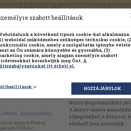
TÁRUHÁZ
ELŐJEGYZÉS
AJÁNDÉKUTALVÁNY
Partnerün
SZÁLLÍTÁS
SEGÍTSÉG
Személyre szabott beállítások
Részletes kereső
Témaköri fa
eboldalunk a következő típusú cookie-kat alkalmazza:
1) weboldal működéséhez szükséges technikai cookie, (2
unkcionális cookie, amely a szolgáltatás igénybe vételé
eszi az Ön számára könnyebbé és gyorsabbá, (3)
arketing cookie, amely alapján személyre szabott
PILLANATNYI ÁRAINK
FENNTARTHATÓ OLVASMÁN
irdetésekkel kereshetjük meg Önt.
A
ütiszabályzatunkat itt érheti el.
 hímzés
ütibeállítások
Megvásárolható 
HOZZÁJÁRULOK
Nincs megvásárolható pé
A könyv összes megrendelh
s, hímzés ' összes példány
előjegyezheti a könyvet, 
zolnok megyei Néplap
elérhető lesz, értesítjük.
pkiadó Vállalat