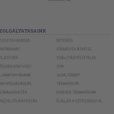
ZOLGÁLTATÁSAINK
ÉSZLETES KERESŐ
ÉRTESÍTŐ
ONTÁRUHÁZ
SZEMÉLYES ÁTVÉTEL
LŐJEGYZÉS
SZÁLLÍTÁSI FELTÉTELEK
IZESSEN KÖNYVVEL!
GYIK
ILLANATNYI ÁRAINK
OLDALTÉRKÉP
ÖNYVFELVÁSÁRLÁS
TÉMAKÖRI FA
SOMAGKÖVETÉS
ÉRDEKES TÉMAKÖREINK
ÍRLEVÉL FELIRATKOZÁS
ELÁLLÁS A SZERZŐDÉSTŐL