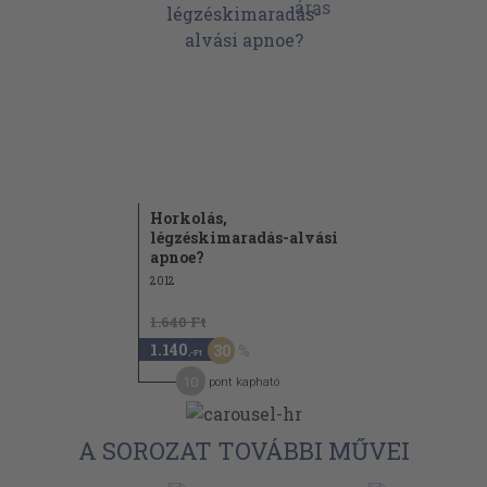
Horkolás,
légzéskimaradás-alvási
apnoe?
2012
1.640 Ft
1.140
30
,-Ft
10
pont kapható
A SOROZAT TOVÁBBI MŰVEI