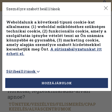
0
Toggle
Főmenü
Könyveink
navigation
Személyre szabott beállítások
Weboldalunk a következő típusú cookie-kat
alkalmazza: (1) weboldal működéséhez szükséges
technikai cookie, (2) funkcionális cookie, amely a
szolgáltatás igénybe vételét teszi az Ön számára
könnyebbé és gyorsabbá, (3) marketing cookie,
amely alapján személyre szabott hirdetésekkel
kereshetjük meg Önt.
A sütiszabályzatunkat itt
érheti el.
Sütibeállítások
Vissza az előző oldalra
Válasszon példányt
HOZZÁJÁRULOK
Horkolás, légzéskimaradás-alvási
apnoe?
TÜNETEK/
VESZÉLYES/
FELISMERÉS/
CPAP
KEZELÉS/
ALVÁSCENTRUMOK