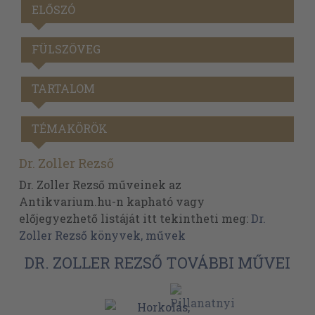
ELŐSZÓ
FÜLSZÖVEG
TARTALOM
TÉMAKÖRÖK
Dr. Zoller Rezső
Dr. Zoller Rezső műveinek az
Antikvarium.hu-n kapható vagy
előjegyezhető listáját itt tekintheti meg:
Dr.
Zoller Rezső könyvek, művek
DR. ZOLLER REZSŐ TOVÁBBI MŰVEI