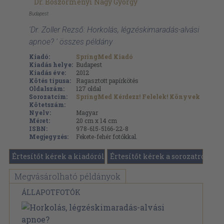
Dr. Böszörményi Nagy György
Budapest
'Dr. Zoller Rezső: Horkolás, légzéskimaradás-alvási
apnoe? ' összes példány
Kiadó:
SpringMed Kiadó
Kiadás helye:
Budapest
Kiadás éve:
2012
Kötés típusa:
Ragasztott papírkötés
Oldalszám:
127
oldal
Sorozatcím:
SpringMed Kérdezz! Felelek! Könyvek
Kötetszám:
Nyelv:
Magyar
Méret:
20 cm x 14 cm
ISBN:
978-615-5166-22-8
Megjegyzés:
Fekete-fehér fotókkal.
Értesítőt kérek a kiadóról
Értesítőt kérek a sorozatról
Megvásárolható példányok
ÁLLAPOTFOTÓK