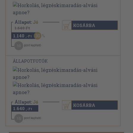
Állapot:
Jó
KOSÁRBA
1.640 Ft
1.140
30
,-Ft
10
pont kapható
ÁLLAPOTFOTÓK
Állapot:
Jó
KOSÁRBA
1.640
,-Ft
15
pont kapható