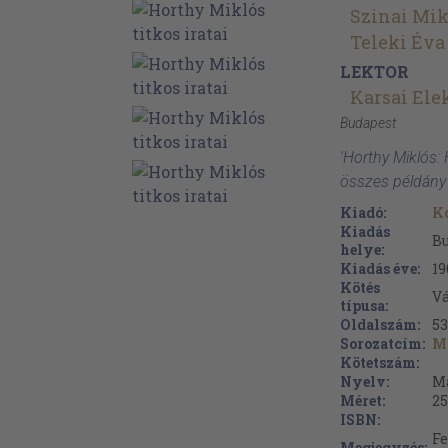
Szinai Mik
Teleki Éva
LEKTOR
Karsai Ele
Budapest
'Horthy Miklós: H
összes példány
Kiadó:
K
Kiadás
B
helye:
Kiadás éve:
19
Kötés
V
típusa:
Oldalszám:
53
Sorozatcím:
Ma
Kötetszám:
Nyelv:
M
Méret:
25
ISBN:
Fe
Megjegyzés: