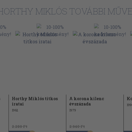
szatérésének
23
HORTHY MIKLÓS TOVÁBBI MŰVE
ter
ösvédelmi
27
álság
oz
utaltságáról
33
rvezkedésekről
esztése Horthy
39
kai kérdésekről
irálykérdésben"
s
Horthy Miklós titkos
A korona kilenc
Ko
46
iratai
évszázada
 9.)
199
1962
1979
ek beadványa
47
lyozása
2.280 Ft
2.940 Ft