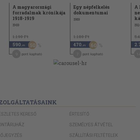
A magyarországi
Egy népfelkelés
A 
jegyzése
forradalmak krónikája
dokumentumai
ne
110
goldása
1918-1919
ká
1989
1969
192
rthy Miklóshoz
1.190 Ft
1.180 Ft
5.
s volt
112
590
470
2.
50
60
1932.
,-Ft
,-Ft
9
7
1
pont kapható
pont kapható
övetség
rthy Miklóshoz
114
1931. március
rghoz
117
ri
ZOLGÁLTATÁSAINK
15.)
ele vitéz
ÉSZLETES KERESŐ
ÉRTESÍTŐ
odájának
118
ONTÁRUHÁZ
SZEMÉLYES ÁTVÉTEL
seiről (1932.
LŐJEGYZÉS
SZÁLLÍTÁSI FELTÉTELEK