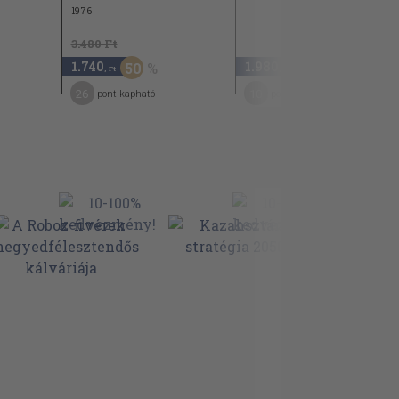
1976
3.480 Ft
1.740
1.980
50
,-Ft
,-Ft
26
10
pont kapható
pont kapható