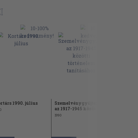
I
rtárs 1990. július
Szemelvénygyűjtemény
Horthy Mi
az 1917-1945 közötti...
iratai
0
1990
1965
2.280 Ft