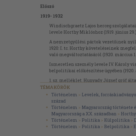
Előszó
1919- 1932
Windischgraetz Lajos herceg szolgálatai
levele Horthy Miklóshoz (1919. június 29.
A nemzetgyűlési pártok vezetőinek nyil
1920: I. tc. Horthy követeléseinek megf
való megváltoztatásáról (1920. március 1.
Ismeretlen személy levele IV. Károly v
belpolitikai előkészítése ügyében (1920. á
1. sz. melléklet. Hunyady József gróf álta
számára készített nyilatkozat-tervezet
TÉMAKÖRÖK
Történelem
>
Levelek, forráskiadván
2. sz. melléklet. IV. Károly által Hunyad
század
intézendő levél tervezete a királypuccs
Történelem
>
Magyarország története 
ügyében
Magyarország a XX. században
>
Horthy
Boroviczény Aladár levele Horthy Mikl
Történelem
>
Politika
>
Külpolitika
>
Gyula Habsburgellenes politikai elképzel
Történelem
>
Politika
>
Belpolitika
>
május 1.)