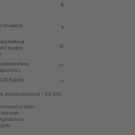
5
t felajánló
9
)
atkozata az
15
elelő módon
)
isszatérésének
17
prilis 6.)
l IV. Károly
19
yok, dokumentumok
>
XX-XXI.
i József grófhoz
20
 előkészítése
és személyiségei
>
-korszak
óshoz Gömbös
Diplomácia
21
éseiről (1920.
Egyéb