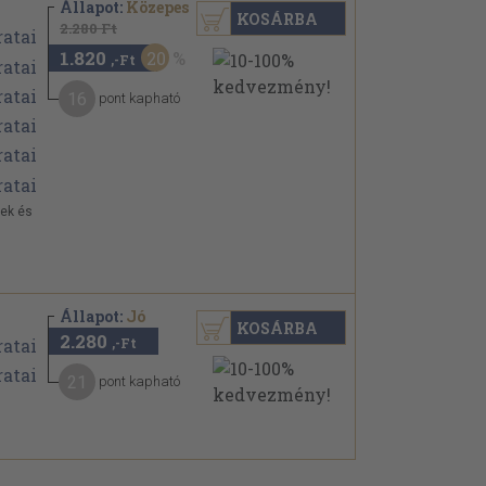
Állapot:
Közepes
KOSÁRBA
2.280 Ft
1.820
20
,-Ft
16
pont kapható
lek és
Állapot:
Jó
KOSÁRBA
2.280
,-Ft
21
pont kapható