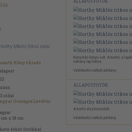
ÁLLAPOTFOTÓK
lós
k
orthy Miklós titkos iratai '
Könyvtári könyv volt. A borító, a lapé
néhány lap foltos.
ossuth Könyvkiadó
udapest
Védőborító nélküli példány.
62
ÁLLAPOTFOTÓK
ászon
3
oldal
gyar Országos Levéltár
A borító elszíneződött.
agyar
 cm x 18 cm
Védőborító nélküli példány.
kete-fehér fotókkal