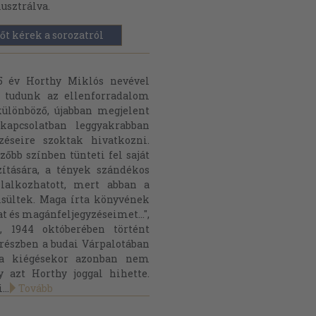
lusztrálva.
őt kérek a sorozatról
25 év Horthy Miklós nevével
t tudunk az ellenforradalom
különböző, újabban megjelent
kapcsolatban leggyakrabban
zéseire szoktak hivatkozni.
őbb színben tünteti fel saját
zítására, a tények szándékos
lalkozhatott, mert abban a
isültek. Maga írta könyvének
at és magánfeljegyzéseimet...",
 1944 októberében történt
észben a budai Várpalotában
ota kiégésekor azonban nem
 azt Horthy joggal hihette.
...
Tovább