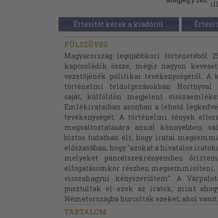
il
Értesítőt kérek a kiadóról
Értesít
FÜLSZÖVEG
Magyarország legújabbkori történetéből 
kapcsolódik össze, mégis nagyon kevese
vezetőjének politikai tevékenységéről. A 
történelmi feldolgozásokban Horthyval 
saját, külföldön megjelent visszaemléke
Emlékirataiban azonban a lehető legkedvez
tevékenységét. A történelmi tények eltor
megváltoztatására annál könnyebben vál
biztos tudatban élt, hogy iratai megsemm
előszavában, hogy "azokat a hivatalos iratok
melyeket páncélszekrényemben őriztem,
elfogatásomkor részben megsemmisíteni, r
visszahagyni kényszerültem". A Várpal
pusztultak el ezek az iratok, mint ahogy
Németországba hurcolták ezeket, ahol vasúti
TARTALOM