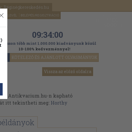
k: Régiségkereskedés.hu
A kosaram
HÍRLEVÉL
BELÉPÉS/REGISZTRÁCIÓ
MÉG
0
5000
Ft
09:33:58
)
ogasson több mint 1.000.000 kiadványunk közül
t
10-100% kedvezménnyel!
YOK
KÖTELEZŐ ÉS AJÁNLOTT OLVASMÁNYOK
Vissza az előző oldalra
 az Antikvarium.hu-n kapható
át itt tekintheti meg:
Horthy
példányok