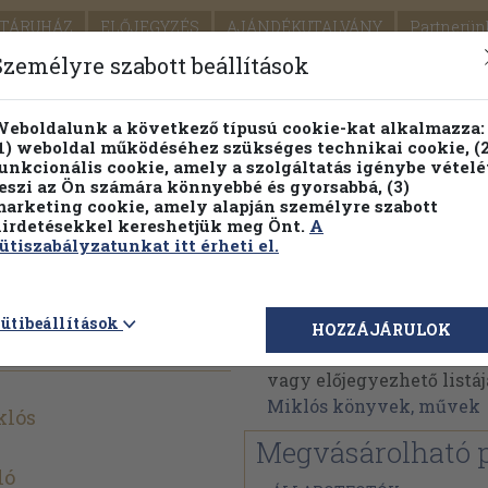
TÁRUHÁZ
ELŐJEGYZÉS
AJÁNDÉKUTALVÁNY
Partnerün
SZÁLLÍTÁS
SEGÍTSÉG
Személyre szabott beállítások
Részletes kereső
Témaköri fa
eboldalunk a következő típusú cookie-kat alkalmazza:
1) weboldal működéséhez szükséges technikai cookie, (2
Vál
unkcionális cookie, amely a szolgáltatás igénybe vételé
eszi az Ön számára könnyebbé és gyorsabbá, (3)
arketing cookie, amely alapján személyre szabott
PILLANATNYI ÁRAINK
FENNTARTHATÓ OLVASMÁN
irdetésekkel kereshetjük meg Önt.
A
ütiszabályzatunkat itt érheti el.
tkos iratai
Horthy Miklós
ütibeállítások
HOZZÁJÁRULOK
Horthy Miklós műveinek
vagy előjegyezhető listáj
Miklós könyvek, művek
klós
Megvásárolható 
ló