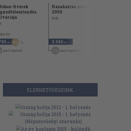
Roboz-fivérek
Kazahsztán stratégia
Szárszó
gyedfélesztendős
2050
1971
lváriája
2012
6
480 Ft
1.140 Ft
740
2.540
570
50
50
,-Ft
,-Ft
,-Ft
4
13
9
pont kapható
pont kapható
pont kap
ELÉRHETŐSÉGEINK