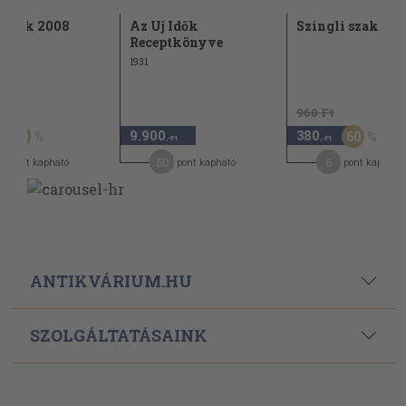
 ízek 2008
Az Uj Idők
Szingli szakác
Receptkönyve
1931
Ft
960 Ft
9.900
380
50
60
,-Ft
,-Ft
50
6
pont kapható
pont kapható
pont kapható
ANTIKVÁRIUM.HU
SZOLGÁLTATÁSAINK