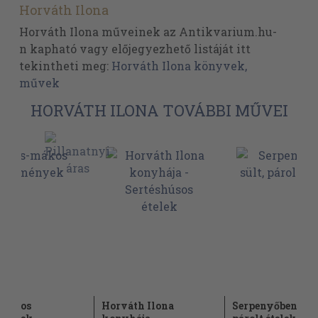
Horváth Ilona
Horváth Ilona műveinek az Antikvarium.hu-
n kapható vagy előjegyezhető listáját itt
tekintheti meg:
Horváth Ilona könyvek,
művek
HORVÁTH ILONA TOVÁBBI MŰVEI
-mákos
Horváth Ilona
Serpenyőben sült