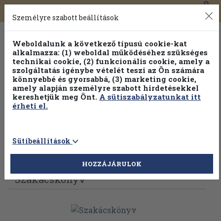
0
Toggle
Főmenü
Könyveink
navigation
Személyre szabott beállítások
Weboldalunk a következő típusú cookie-kat
alkalmazza: (1) weboldal működéséhez szükséges
technikai cookie, (2) funkcionális cookie, amely a
szolgáltatás igénybe vételét teszi az Ön számára
könnyebbé és gyorsabbá, (3) marketing cookie,
amely alapján személyre szabott hirdetésekkel
kereshetjük meg Önt.
A sütiszabályzatunkat itt
érheti el.
Sütibeállítások
Vissza az előző oldalra
Válasszon példányt
HOZZÁJÁRULOK
Szakácskönyv