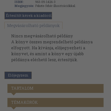
ISBN:
963-09-1426-3
Megjegyzés:
Fekete-fehér illusztrációkkal.
Értesítőt kérek a kiadóról
Megvásárolható példányok
Nincs megvásárolható példány
A könyv összes megrendelhető példánya
elfogyott. Ha kívánja, előjegyezheti a
könyvet, és amint a könyv egy újabb
példánya elérhető lesz, értesítjük.
Előjegyzem
TARTALOM
TÉMAKÖRÖK