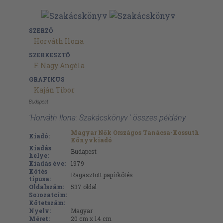
SZERZŐ
Horváth Ilona
SZERKESZTŐ
F. Nagy Angéla
GRAFIKUS
Kaján Tibor
Budapest
'Horváth Ilona: Szakácskönyv ' összes példány
Magyar Nők Országos Tanácsa-Kossuth
Kiadó:
Könyvkiadó
Kiadás
Budapest
helye:
Kiadás éve:
1979
Kötés
Ragasztott papírkötés
típusa:
Oldalszám:
537
oldal
Sorozatcím:
Kötetszám:
Nyelv:
Magyar
Méret:
20 cm x 14 cm