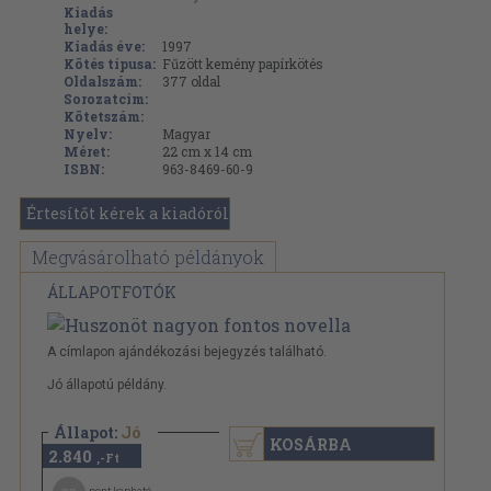
Kiadás
helye:
Kiadás éve:
1997
Kötés típusa:
Fűzött kemény papírkötés
Oldalszám:
377
oldal
Sorozatcím:
Kötetszám:
Nyelv:
Magyar
Méret:
22 cm x 14 cm
ISBN:
963-8469-60-9
Értesítőt kérek a kiadóról
Megvásárolható példányok
ÁLLAPOTFOTÓK
A címlapon ajándékozási bejegyzés található.
Jó állapotú példány.
Állapot:
Jó
KOSÁRBA
2.840
,-Ft