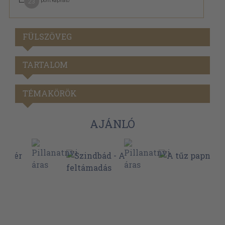
23
pont kapható
FÜLSZÖVEG
TARTALOM
TÉMAKÖRÖK
AJÁNLÓ