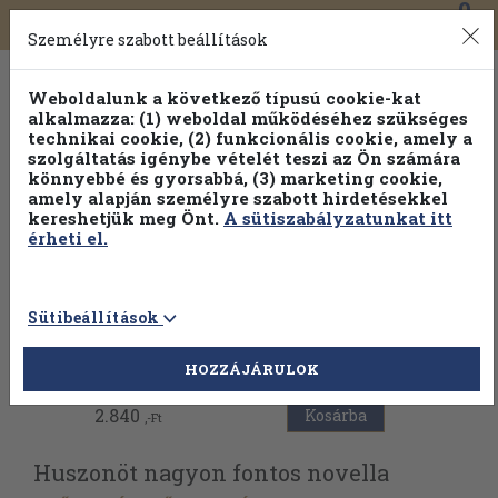
0
Toggle
Főmenü
Könyveink
navigation
Személyre szabott beállítások
Weboldalunk a következő típusú cookie-kat
alkalmazza: (1) weboldal működéséhez szükséges
technikai cookie, (2) funkcionális cookie, amely a
szolgáltatás igénybe vételét teszi az Ön számára
könnyebbé és gyorsabbá, (3) marketing cookie,
amely alapján személyre szabott hirdetésekkel
kereshetjük meg Önt.
A sütiszabályzatunkat itt
érheti el.
Sütibeállítások
Vissza az előző oldalra
HOZZÁJÁRULOK
2.840
Kosárba
,-Ft
Huszonöt nagyon fontos novella