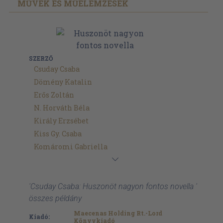
MŰVEK ÉS MŰELEMZÉSEK
SZERZŐ
Csuday Csaba
Dömény Katalin
Erős Zoltán
N. Horváth Béla
Király Erzsébet
Kiss Gy. Csaba
Komáromi Gabriella
'Csuday Csaba: Huszonöt nagyon fontos novella '
összes példány
Maecenas Holding Rt.-Lord
Kiadó:
Könyvkiadó