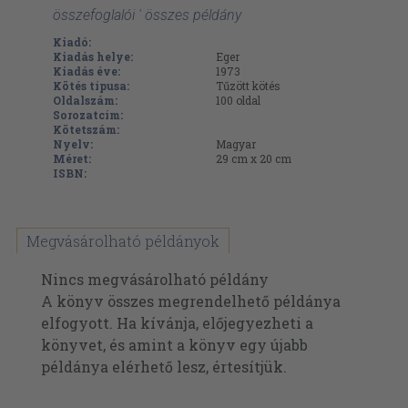
összefoglalói ' összes példány
Kiadó:
Kiadás helye:
Eger
Kiadás éve:
1973
Kötés típusa:
Tűzött kötés
Oldalszám:
100
oldal
Sorozatcím:
Kötetszám:
Nyelv:
Magyar
Méret:
29 cm x 20 cm
ISBN:
Megvásárolható példányok
Nincs megvásárolható példány
A könyv összes megrendelhető példánya
elfogyott. Ha kívánja, előjegyezheti a
könyvet, és amint a könyv egy újabb
példánya elérhető lesz, értesítjük.