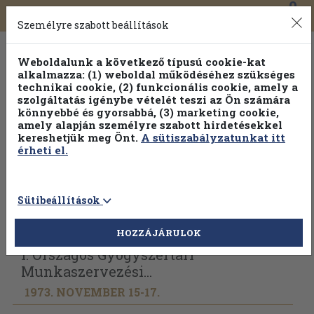
0
Toggle
Főmenü
Könyveink
navigation
Személyre szabott beállítások
Weboldalunk a következő típusú cookie-kat
alkalmazza: (1) weboldal működéséhez szükséges
technikai cookie, (2) funkcionális cookie, amely a
szolgáltatás igénybe vételét teszi az Ön számára
könnyebbé és gyorsabbá, (3) marketing cookie,
Válogasson több mint 30 000 kötet közül
amely alapján személyre szabott hirdetésekkel
Hobbi témakörökben
20% kedvezménnyel!
kereshetjük meg Önt.
A sütiszabályzatunkat itt
érheti el.
Sütibeállítások
Vissza az előző oldalra
Válasszon példányt
HOZZÁJÁRULOK
I. Országos Gyógyszertári
Munkaszervezési...
1973. NOVEMBER 15-17.