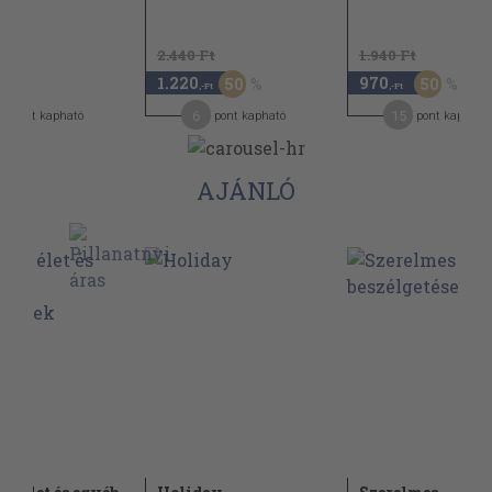
2.440 Ft
1.940 Ft
1.220
970
50
50
,-Ft
,-Ft
6
15
pont kapható
pont kapható
pont kapható
AJÁNLÓ