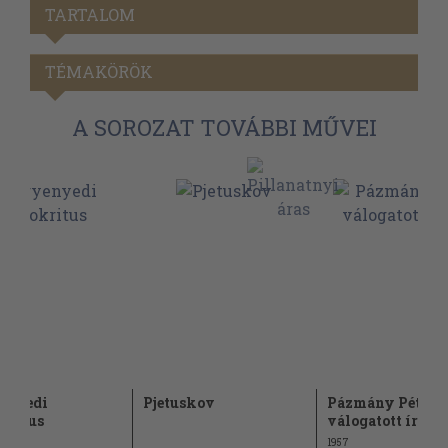
TARTALOM
TÉMAKÖRÖK
A SOROZAT TOVÁBBI MŰVEI
enyedi
Pjetuskov
Pázmány Péter
kritus
válogatott írásai
1957