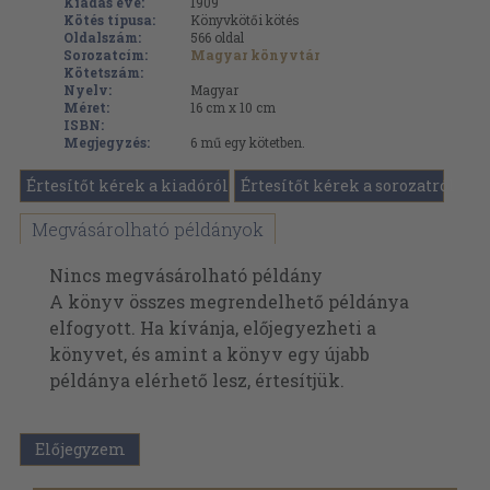
Kiadás éve:
1909
Kötés típusa:
Könyvkötői kötés
Oldalszám:
566
oldal
Sorozatcím:
Magyar könyvtár
Kötetszám:
Nyelv:
Magyar
Méret:
16 cm x 10 cm
ISBN:
Megjegyzés:
6 mű egy kötetben.
Értesítőt kérek a kiadóról
Értesítőt kérek a sorozatról
Megvásárolható példányok
Nincs megvásárolható példány
A könyv összes megrendelhető példánya
elfogyott. Ha kívánja, előjegyezheti a
könyvet, és amint a könyv egy újabb
példánya elérhető lesz, értesítjük.
Előjegyzem