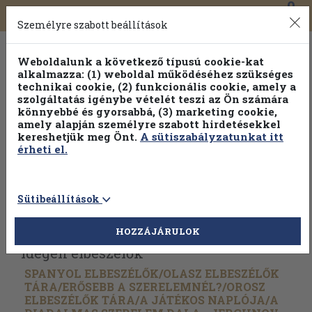
0
Toggle
Főmenü
Könyveink
navigation
Személyre szabott beállítások
Weboldalunk a következő típusú cookie-kat
alkalmazza: (1) weboldal működéséhez szükséges
technikai cookie, (2) funkcionális cookie, amely a
szolgáltatás igénybe vételét teszi az Ön számára
könnyebbé és gyorsabbá, (3) marketing cookie,
amely alapján személyre szabott hirdetésekkel
kereshetjük meg Önt.
A sütiszabályzatunkat itt
érheti el.
Sütibeállítások
Vissza az előző oldalra
Válasszon példányt
HOZZÁJÁRULOK
Idegen elbeszélők
SPANYOL ELBESZÉLŐK/
OLASZ ELBESZÉLŐK
TÁRA/
ERŐSEBB A SZERELEMNÉL?/
OROSZ
ELBESZÉLŐK TÁRA/
A JÁTÉKOS NAPLÓJA/
A