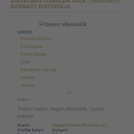
DIADALMAS SZERELEM DALA - JERGUNOV
HADNAGY HISTÓRIÁJA
SZERZŐ
Palacio Valdés
Frontaura
Pardo Bazán
Alas
Salvatore Farina
Jezsov
Juzsin
Budapest
'Palacio Valdés: Idegen elbeszélők ' összes
példány
Kiadó:
Lampel Róbert (Wodianer F.)
Kiadás helye:
Budapest