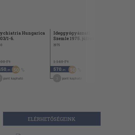
ychiatria Hungarica
Ideggyógyászati
Ideggyógy
03/1-6.
Szemle 1975. július
Szemle 197
03
1975
1977
900 Ft
1.140 Ft
1.140 Ft
450
570
570
50
50
50
,-Ft
,-Ft
,-Ft
2
3
3
pont kapható
pont kapható
pont kap
ELÉRHETŐSÉGEINK