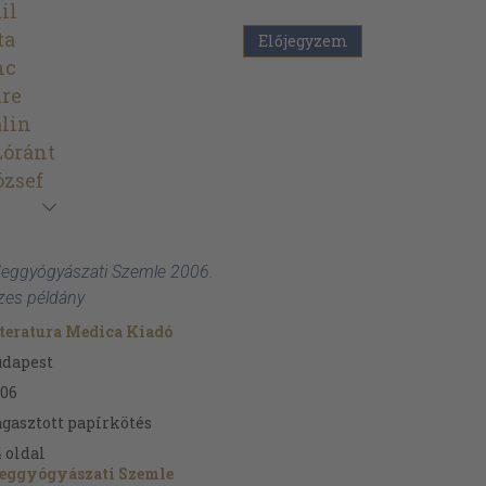
il
ta
Előjegyzem
nc
mre
alin
Lóránt
ózsef
Ideggyógyászati Szemle 2006.
zes példány
teratura Medica Kiadó
udapest
06
gasztott papírkötés
4
oldal
eggyógyászati Szemle