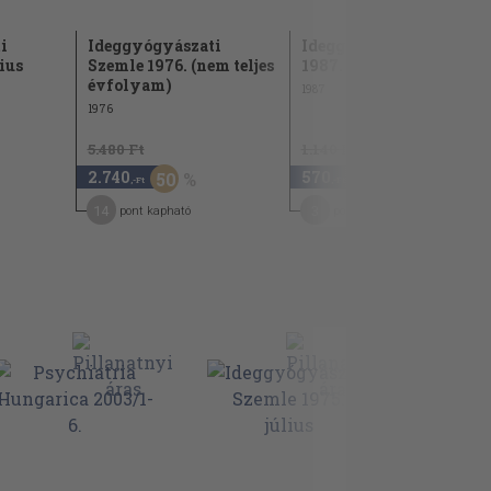
i
Ideggyógyászati
Ideggyógyászati szeml
ius
Szemle 1976. (nem teljes
1987. november
évfolyam)
1987
1976
5.480 Ft
1.140 Ft
2.740
570
50
50
,-Ft
,-Ft
14
3
pont kapható
pont kapható