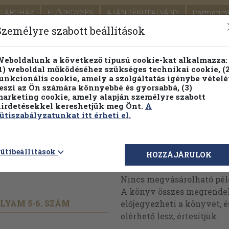
TÁRUHÁZ
ELŐJEGYZÉS
AJÁNDÉKUTALVÁNY
Partnerün
SZÁLLÍTÁS
SEGÍTSÉG
Személyre szabott beállítások
1.
Részletes kereső
Témaköri fa
eboldalunk a következő típusú cookie-kat alkalmazza:
1) weboldal működéséhez szükséges technikai cookie, (2
KIADV
unkcionális cookie, amely a szolgáltatás igénybe vételé
LEGNA
eszi az Ön számára könnyebbé és gyorsabbá, (3)
arketing cookie, amely alapján személyre szabott
PILLANATNYI ÁRAINK
FENNTARTHATÓ OLVASMÁN
irdetésekkel kereshetjük meg Önt.
A
ütiszabályzatunkat itt érheti el.
 Szemle
ütibeállítások
Megvásárolható 
HOZZÁJÁRULOK
Nincs megvásárolható pé
A könyv összes megrendelh
OLYAM 5-6. SZÁM
előjegyezheti a könyvet, 
elérhető lesz, értesítjük.