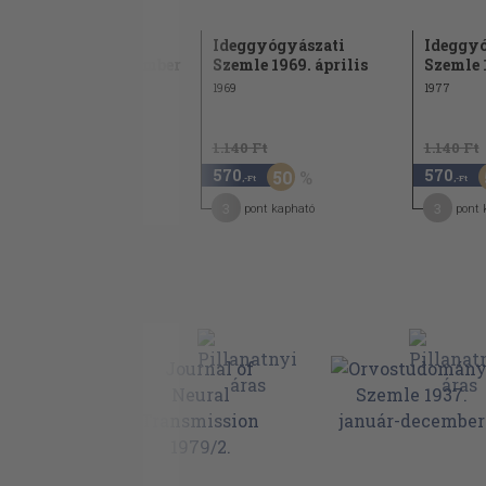
Kongresszusi naptár 232
Ideggyógyászati
Ideggyógyászati
Ideggyó
Szemle 1970. november
Szemle 1969. április
Szemle 
1970
1969
1977
1.140 Ft
1.140 Ft
1.140 Ft
570
570
570
50
50
,-Ft
,-Ft
,-Ft
3
3
3
pont kapható
pont kapható
pont 