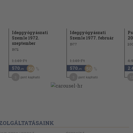
Ideggyógyászati
Ideggyógyászati
Ps
Szemle 1972.
Szemle 1977. február
20
szeptember
1977
20
1972
1.140 Ft
1.140 Ft
4.
570
570
2.
50
50
,-Ft
,-Ft
3
3
1
pont kapható
pont kapható
ZOLGÁLTATÁSAINK