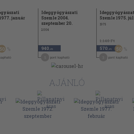
gyászati
Ideggyógyászati
Ideggyógyászat
1977. január
Szemle 2004.
Szemle 1975. júl
szeptember 20.
1975
2004
1.140 Ft
940
570
50
50
,-Ft
,-Ft
5
3
kapható
pont kapható
pont kapható
AJÁNLÓ