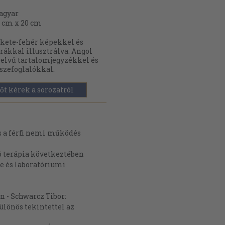
agyar
 cm x 20 cm
kete-fehér képekkel és
rákkal illusztrálva. Angol
elvű tartalomjegyzékkel és
szefoglalókkal.
őt kérek a sorozatról
és a férfi nemi működés
ó terápia következtében
ge és laboratóriumi
n - Schwarcz Tibor:
ülönös tekintettel az