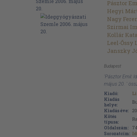
Pásztor Em
Hegyi Már
Nagy Fere
Szirmai I
Kollár Kat
Leel-Őssy 
Janszky J
Budapest
'Pásztor Emil: 
május 20. ' öss
Kiadó:
Li
Kiadás
B
helye:
Kiadás éve:
20
Kötés
Ra
típusa:
Oldalszám:
7
Sorozatcím:
Id