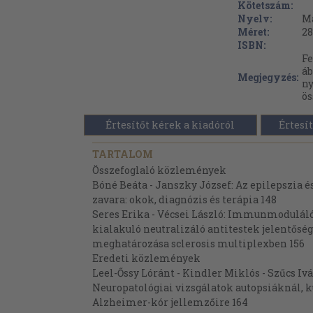
Kötetszám:
Nyelv:
M
Méret:
28
ISBN:
Fe
áb
Megjegyzés:
ny
ös
Értesítőt kérek a kiadóról
Értesít
TARTALOM
Összefoglaló közlemények
Bóné Beáta - Janszky József: Az epilepszia 
zavara: okok, diagnózis és terápia 148
Seres Erika - Vécsei László: Immunmodulál
kialakuló neutralizáló antitestek jelentősé
meghatározása sclerosis multiplexben 156
Eredeti közlemények
Leel-Őssy Lóránt - Kindler Miklós - Szűcs Ivá
Neuropatológiai vizsgálatok autopsiáknál, k
Alzheimer-kór jellemzőire 164