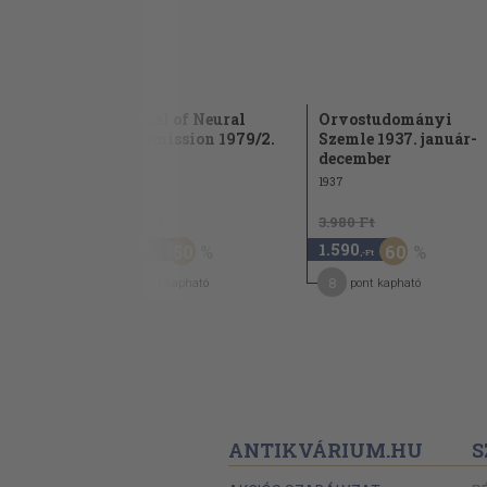
zati
Journal of Neural
Orvostudományi
 március
Transmission 1979/2.
Szemle 1937. január-
december
1979
1937
4.340 Ft
3.980 Ft
2.170
1.590
50
60
,-Ft
,-Ft
11
8
pont kapható
pont kapható
ANTIKVÁRIUM.HU
S