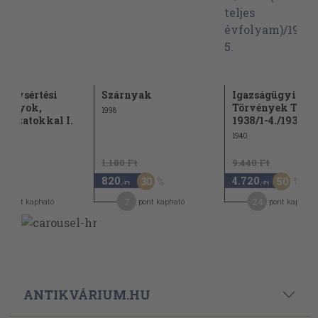
abálysértési
Szárnyak
Igazságügyi
abályok,
Törvények Tára 
1998
rázatokkal I.
1938/1-4./1939....
1940
1.180 Ft
9.440 Ft
820
4.720
30
50
,-Ft
,-Ft
,-Ft
7
7
24
pont kapható
pont kapható
pont kapható
ANTIKVÁRIUM.HU