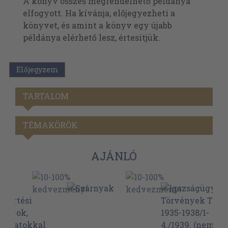
A könyv összes megrendelhető példánya
elfogyott. Ha kívánja, előjegyezheti a
könyvet, és amint a könyv egy újabb
példánya elérhető lesz, értesítjük.
Előjegyzem
TARTALOM
TÉMAKÖRÖK
AJÁNLÓ