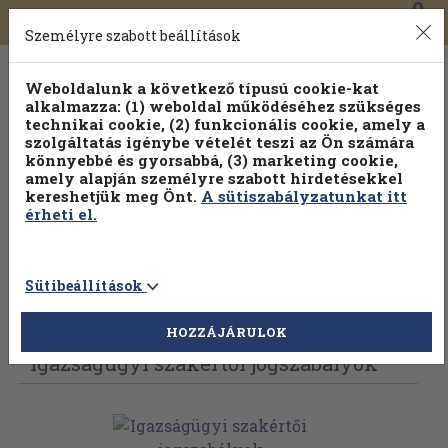
0
Toggle
Főmenü
Könyveink
navigation
Személyre szabott beállítások
Weboldalunk a következő típusú cookie-kat
alkalmazza: (1) weboldal működéséhez szükséges
technikai cookie, (2) funkcionális cookie, amely a
szolgáltatás igénybe vételét teszi az Ön számára
könnyebbé és gyorsabbá, (3) marketing cookie,
Válogasson több mint 1.000.000 kiadványunk közül
10-
amely alapján személyre szabott hirdetésekkel
100% kedvezménnyel!
kereshetjük meg Önt.
A sütiszabályzatunkat itt
érheti el.
Sütibeállítások
Vissza az előző oldalra
Válasszon példányt
HOZZÁJÁRULOK
Igazságügyi szakértői jogszabályok