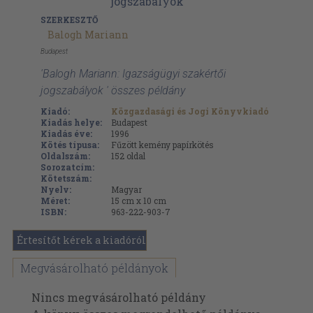
SZERKESZTŐ
Balogh Mariann
Budapest
'Balogh Mariann: Igazságügyi szakértői
jogszabályok ' összes példány
Kiadó:
Közgazdasági és Jogi Könyvkiadó
Kiadás helye:
Budapest
Kiadás éve:
1996
Kötés típusa:
Fűzött kemény papírkötés
Oldalszám:
152
oldal
Sorozatcím:
Kötetszám:
Nyelv:
Magyar
Méret:
15 cm x 10 cm
ISBN:
963-222-903-7
Értesítőt kérek a kiadóról
Megvásárolható példányok
Nincs megvásárolható példány