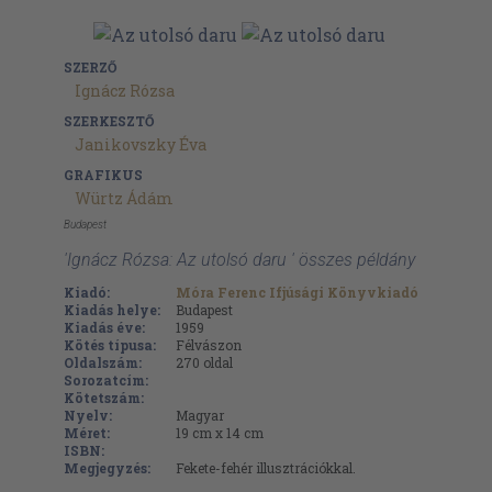
SZERZŐ
Ignácz Rózsa
SZERKESZTŐ
Janikovszky Éva
GRAFIKUS
Würtz Ádám
Budapest
'Ignácz Rózsa: Az utolsó daru ' összes példány
Kiadó:
Móra Ferenc Ifjúsági Könyvkiadó
Kiadás helye:
Budapest
Kiadás éve:
1959
Kötés típusa:
Félvászon
Oldalszám:
270
oldal
Sorozatcím:
Kötetszám:
Nyelv:
Magyar
Méret:
19 cm x 14 cm
ISBN:
Megjegyzés:
Fekete-fehér illusztrációkkal.