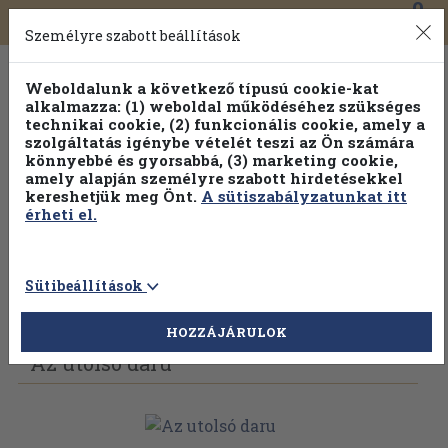
0
Toggle
Főmenü
Könyveink
navigation
Személyre szabott beállítások
Weboldalunk a következő típusú cookie-kat
alkalmazza: (1) weboldal működéséhez szükséges
technikai cookie, (2) funkcionális cookie, amely a
szolgáltatás igénybe vételét teszi az Ön számára
könnyebbé és gyorsabbá, (3) marketing cookie,
Válogasson több mint 1.000.000 kiadványunk közül
10-
amely alapján személyre szabott hirdetésekkel
100% kedvezménnyel!
kereshetjük meg Önt.
A sütiszabályzatunkat itt
érheti el.
Sütibeállítások
Vissza az előző oldalra
Válasszon példányt
HOZZÁJÁRULOK
Az utolsó daru