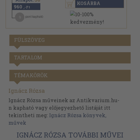
KOSÁRBA
960
,-Ft
9
pont kapható
FÜLSZÖVEG
TARTALOM
TÉMAKÖRÖK
Ignácz Rózsa
Ignácz Rózsa műveinek az Antikvarium.hu-
n kapható vagy előjegyezhető listáját itt
tekintheti meg:
Ignácz Rózsa könyvek,
művek
IGNÁCZ RÓZSA TOVÁBBI MŰVEI