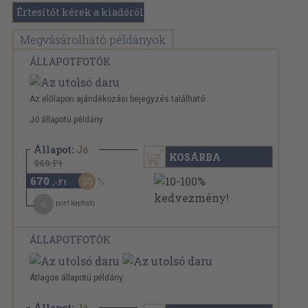
Értesítőt kérek a kiadóról
Megvásárolható példányok
ÁLLAPOTFOTÓK
Az előlapon ajándékozási bejegyzés található.
Jó állapotú példány.
Állapot:
Jó
KOSÁRBA
960 Ft
670
30
,-Ft
6
pont kapható
ÁLLAPOTFOTÓK
Átlagos állapotú példány.
Állapot:
Jó