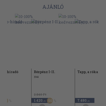
AJÁNLÓ
dob-híradó
Rézpénz I-II.
Tapp, a róka
1944
t
2.840 Ft
1.420
7.480
50
50
,-Ft
,-Ft