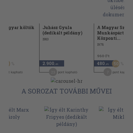
l magyar költők
Juhász Gyula
A Magyar Szocia
(dedikált példány)
Munkáspárt
Központi...
1983
1978
Ft
960 Ft
2.900
480
20
50
,-Ft
,-Ft
23
7
pont kapható
pont kapható
pont kapható
A SOROZAT TOVÁBBI MŰVEI