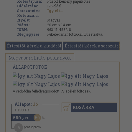
Kötés típusa:
Fűzött kemény papírkötés
Oldalszám:
196
oldal
Sorozatcím:
Így élt...
Kötetszám:
Nyelv:
Magyar
Méret:
20 cm x 14 cm
ISBN:
963-11-4532-8
Megjegyzés:
Fekete-fehér fotókkal illusztrálva.
Értesítőt kérek a kiadóról
Értesítőt kérek a sorozatról
Megvásárolható példányok
ÁLLAPOTFOTÓK
A védőfólia felhólyagosodott. A lapélek foltosak.
Állapot:
Jó
KOSÁRBA
1.130 Ft
560
50
,-Ft
8
pont kapható