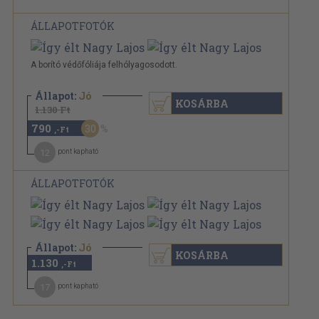
ÁLLAPOTFOTÓK
A borító védőfóliája felhólyagosodott.
Állapot:
Jó
KOSÁRBA
1.130 Ft
790
30
,-Ft
12
pont kapható
ÁLLAPOTFOTÓK
Állapot:
Jó
KOSÁRBA
1.130
,-Ft
17
pont kapható