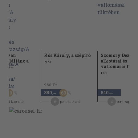
 István
Kós Károly, a szépíró
Szomory Dezső
a/Haláltánc a
alkotásai és
1973
ségi...
vallomásai tükr
1971
Ft
960 Ft
380
840
50
60
,-Ft
,-Ft
,-Ft
1
6
4
pont kapható
pont kapható
pont kapható