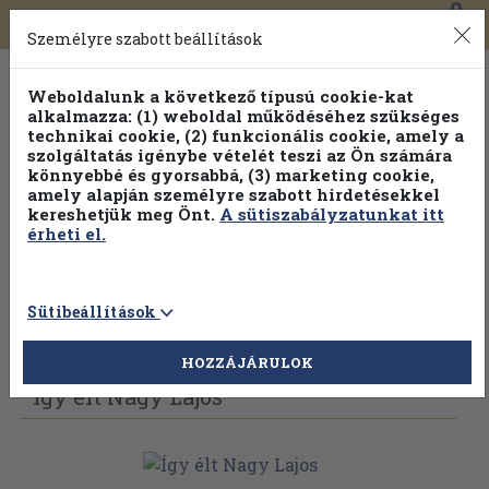
0
Toggle
Főmenü
Könyveink
navigation
Személyre szabott beállítások
Weboldalunk a következő típusú cookie-kat
alkalmazza: (1) weboldal működéséhez szükséges
technikai cookie, (2) funkcionális cookie, amely a
szolgáltatás igénybe vételét teszi az Ön számára
könnyebbé és gyorsabbá, (3) marketing cookie,
amely alapján személyre szabott hirdetésekkel
kereshetjük meg Önt.
A sütiszabályzatunkat itt
érheti el.
Sütibeállítások
Vissza az előző oldalra
Válasszon példányt
HOZZÁJÁRULOK
Így élt Nagy Lajos