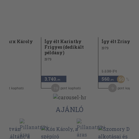
lt Marx Károly
Így élt Karinthy
Így élt Zrínyi M
Frigyes (dedikált
1979
példány)
1979
1.130 Ft
3.740
560
50
,-Ft
,-Ft
19
9
pont kapható
pont kapható
pont kapható
AJÁNLÓ