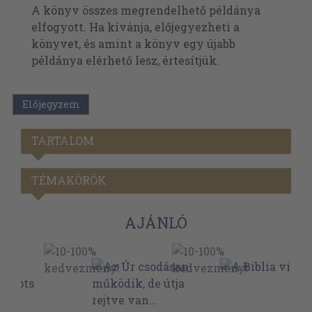
A könyv összes megrendelhető példánya
elfogyott. Ha kívánja, előjegyezheti a
könyvet, és amint a könyv egy újabb
példánya elérhető lesz, értesítjük.
Előjegyzem
TARTALOM
TÉMAKÖRÖK
AJÁNLÓ