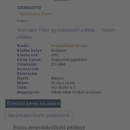
SZERKESZTŐ
Vohmann Péter
Budapest
'Vohmann Péter: Így keletkezett a Biblia... ' összes
példány
Kiadó:
Evangéliumi Kiadó
Kiadás helye:
Budapest
Kiadás éve:
1995
Kötés típusa:
Ragasztott papírkötés
Oldalszám:
212
oldal
Sorozatcím:
Kötetszám:
Nyelv:
Magyar
Méret:
20 cm x 14 cm
ISBN:
963-85355-6-3
Megjegyzés:
Fekete-fehér fotókat tartalmaz.
Értesítőt kérek a kiadóról
Megvásárolható példányok
Nincs megvásárolható példány