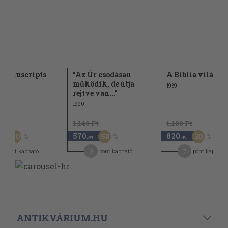
 Manuscripts
"Az Úr csodásan
A Biblia világa
működik, de útja
1989
rejtve van..."
1990
 Ft
1.140 Ft
1.180 Ft
570
820
50
50
30
,-Ft
,-Ft
,-Ft
5
9
7
pont kapható
pont kapható
pont kapható
ANTIKVÁRIUM.HU