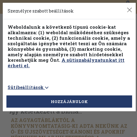
0
Toggle
Főmenü
Könyveink
navigation
Személyre szabott beállítások
Weboldalunk a következő típusú cookie-kat
alkalmazza: (1) weboldal működéséhez szükséges
technikai cookie, (2) funkcionális cookie, amely a
szolgáltatás igénybe vételét teszi az Ön számára
könnyebbé és gyorsabbá, (3) marketing cookie,
Válogasson több mint 1.000.000 kiadványunk közül
10-
amely alapján személyre szabott hirdetésekkel
100% kedvezménnyel!
kereshetjük meg Önt.
A sütiszabályzatunkat itt
érheti el.
Sütibeállítások
Vissza az előző oldalra
Válasszon példányt
HOZZÁJÁRULOK
Így keletkezett a Biblia...
AZ AGYAGTÁBLÁKTÓL A
KÖNYVNYOMTATÁSIG-KI ADTA NEKÜNK AZ
Ó- ÉS ÚJSZÖVETSÉGET-KÁNONI ÉS APOKRIF