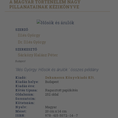
A MAGYAR TÖRTÉNELEM NAGY
PILLANATAINAK KÉZIKÖNYVE
SZERZŐ
Illés György
Dr. Illés György
SZERKESZTŐ
Sárközy Halász Péter
Budapest
'Illés György: Hősök és árulók ' összes példány
Kiadó:
Dekameron Könyvkiadó Kft.
Kiadás helye:
Budapest
Kiadás éve:
Kötés típusa:
Ragasztott papírkötés
Oldalszám:
252
oldal
Sorozatcím:
Kötetszám:
Nyelv:
Magyar
Méret:
20 cm x 14 cm
ISBN:
978--615-5072--14--7