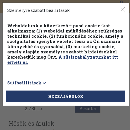
0
Toggle
Főmenü
Könyveink
navigation
Személyre szabott beállítások
Weboldalunk a következő típusú cookie-kat
alkalmazza: (1) weboldal működéséhez szükséges
technikai cookie, (2) funkcionális cookie, amely a
szolgáltatás igénybe vételét teszi az Ön számára
könnyebbé és gyorsabbá, (3) marketing cookie,
Válogasson több mint 30 000 kötet közül
amely alapján személyre szabott hirdetésekkel
Hobbi témakörökben
20% kedvezménnyel!
kereshetjük meg Önt.
A sütiszabályzatunkat itt
érheti el.
Sütibeállítások
Vissza az előző oldalra
HOZZÁJÁRULOK
2.780
Kosárba
,-Ft
Hősök és árulók