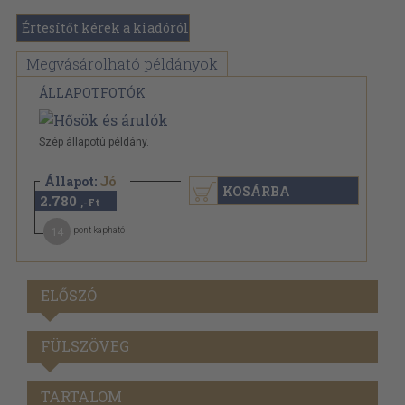
Értesítőt kérek a kiadóról
Megvásárolható példányok
ÁLLAPOTFOTÓK
Szép állapotú példány.
Állapot:
Jó
KOSÁRBA
2.780
,-Ft
14
pont kapható
ELŐSZÓ
FÜLSZÖVEG
TARTALOM