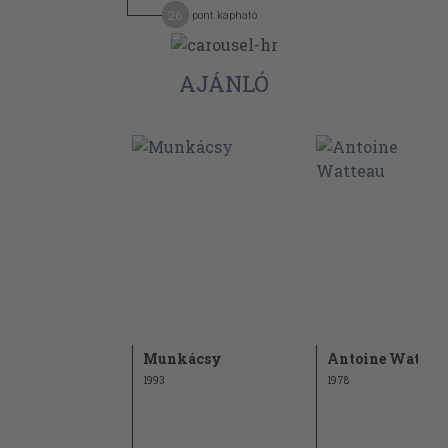
26
pont kapható
AJÁNLÓ
sák
Munkácsy
Antoine Wattea
1993
1978