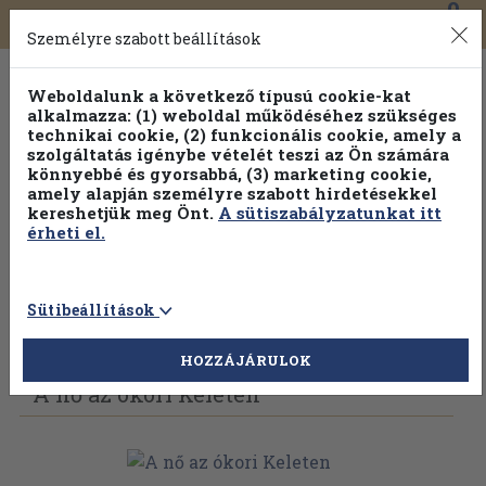
0
Toggle
Főmenü
Könyveink
navigation
Személyre szabott beállítások
Weboldalunk a következő típusú cookie-kat
alkalmazza: (1) weboldal működéséhez szükséges
technikai cookie, (2) funkcionális cookie, amely a
szolgáltatás igénybe vételét teszi az Ön számára
könnyebbé és gyorsabbá, (3) marketing cookie,
amely alapján személyre szabott hirdetésekkel
kereshetjük meg Önt.
A sütiszabályzatunkat itt
érheti el.
Sütibeállítások
Vissza az előző oldalra
Válasszon példányt
HOZZÁJÁRULOK
A nő az ókori Keleten