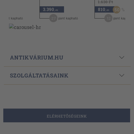
1.630 Ft
3.390
810
50
,-Ft
,-Ft
,-Ft
0
27
12
pont kapható
pont kapható
pont kapható
ANTIKVÁRIUM.HU
SZOLGÁLTATÁSAINK
ELÉRHETŐSÉGEINK