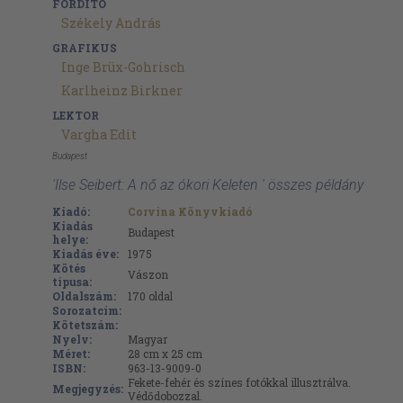
FORDÍTÓ
Székely András
GRAFIKUS
Inge Brüx-Gohrisch
Karlheinz Birkner
LEKTOR
Vargha Edit
Budapest
'Ilse Seibert: A nő az ókori Keleten ' összes példány
Kiadó:
Corvina Könyvkiadó
Kiadás
Budapest
helye:
Kiadás éve:
1975
Kötés
Vászon
típusa:
Oldalszám:
170
oldal
Sorozatcím:
Kötetszám:
Nyelv:
Magyar
Méret:
28 cm x 25 cm
ISBN:
963-13-9009-0
Fekete-fehér és színes fotókkal illusztrálva.
Megjegyzés:
Védődobozzal.