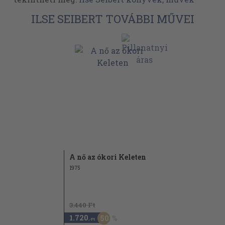
ILSE SEIBERT TOVÁBBI MŰVEI
A nő az ókori Keleten
1975
3.440 Ft
1.720
50
,-Ft