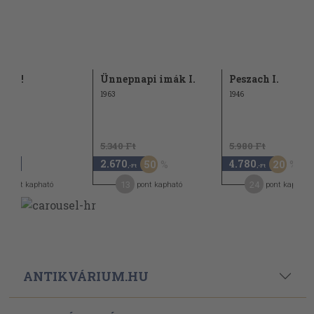
anna!
Ünnepnapi imák I.
Peszach I.
1963
1946
5.340 Ft
5.980 Ft
2.670
4.780
50
20
,-Ft
,-Ft
,-Ft
9
13
24
pont kapható
pont kapható
pont kapható
ANTIKVÁRIUM.HU