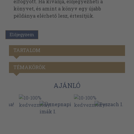
elfogyott. Ha kívánja, előjegyezheti a
könyvet, és amint a könyv egy újabb
példánya elérhető lesz, értesítjük.
Előjegyzem
TARTALOM
TÉMAKÖRÖK
AJÁNLÓ