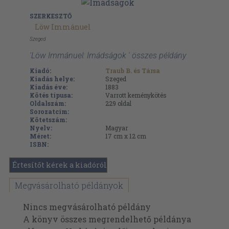
SZERKESZTŐ
Löw Immánuel
Szeged
'Löw Immánuel: Imádságok ' összes példány
Kiadó:
Traub B. és Társa
Kiadás helye:
Szeged
Kiadás éve:
1883
Kötés típusa:
Varrott keménykötés
Oldalszám:
229
oldal
Sorozatcím:
Kötetszám:
Nyelv:
Magyar
Méret:
17 cm x 12 cm
ISBN:
Értesítőt kérek a kiadóról
Megvásárolható példányok
Nincs megvásárolható példány
A könyv összes megrendelhető példánya