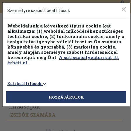
0
Toggle
Főmenü
Könyveink
navigation
Személyre szabott beállítások
Weboldalunk a következő típusú cookie-kat
alkalmazza: (1) weboldal működéséhez szükséges
technikai cookie, (2) funkcionális cookie, amely a
szolgáltatás igénybe vételét teszi az Ön számára
könnyebbé és gyorsabbá, (3) marketing cookie,
Válogasson több mint 1.000.000 kiadványunk közül
10-
amely alapján személyre szabott hirdetésekkel
100% kedvezménnyel!
kereshetjük meg Önt.
A sütiszabályzatunkat itt
érheti el.
Sütibeállítások
Vissza az előző oldalra
Válasszon példányt
HOZZÁJÁRULOK
Imádságok
ZSIDÓK SZÁMÁRA