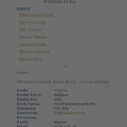
SZERZŐ
Keresztury Dezső
Rónay György
Rab Zsuzsa
Csoóri Sándor
Csukás István
Weöres Sándor
Balázs Béla
Budapest
'Keresztury Dezső: Innen és túl ' összes példány
Kiadó:
Vigilia
Kiadás helye:
Budapest
Kiadás éve:
2005
Kötés típusa:
Fűzött kemény papírkötés
Oldalszám:
795
oldal
Sorozatcím:
Vigilia könyvek
Kötetszám:
Nyelv:
Magyar
Méret:
19 cm x 14 cm