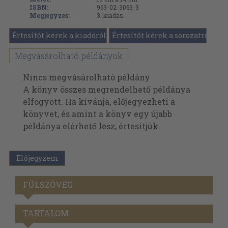
ISBN:
963-02-3063-3
Megjegyzés:
3. kiadás.
Értesítőt kérek a kiadóról
Értesítőt kérek a sorozatról
Megvásárolható példányok
Nincs megvásárolható példány
A könyv összes megrendelhető példánya
elfogyott. Ha kívánja, előjegyezheti a
könyvet, és amint a könyv egy újabb
példánya elérhető lesz, értesítjük.
Előjegyzem
FÜLSZÖVEG
TARTALOM