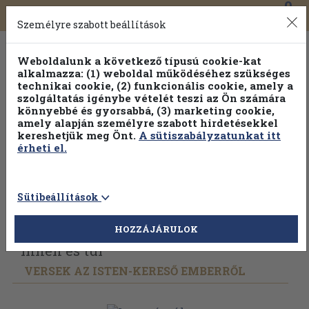
0
Toggle
Főmenü
Könyveink
navigation
Személyre szabott beállítások
Weboldalunk a következő típusú cookie-kat
alkalmazza: (1) weboldal működéséhez szükséges
technikai cookie, (2) funkcionális cookie, amely a
szolgáltatás igénybe vételét teszi az Ön számára
könnyebbé és gyorsabbá, (3) marketing cookie,
Válogasson több mint 1.000.000 kiadványunk közül
10-
amely alapján személyre szabott hirdetésekkel
100% kedvezménnyel!
kereshetjük meg Önt.
A sütiszabályzatunkat itt
érheti el.
Sütibeállítások
Vissza az előző oldalra
Válasszon példányt
HOZZÁJÁRULOK
Innen és túl
VERSEK AZ ISTEN-KERESŐ EMBERRŐL