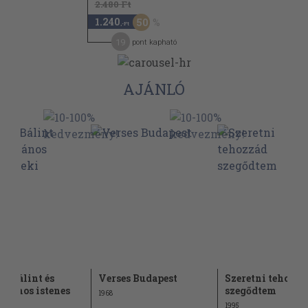
2.480 Ft
1.240
50
,-Ft
19
pont kapható
AJÁNLÓ
sa Bálint és
Verses Budapest
Szeretni tehozzá
 János istenes
szegődtem
1968
1995