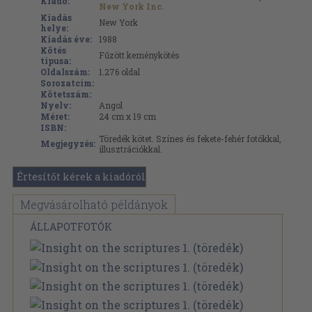
Kiadó:
New York Inc.
Kiadás
New York
helye:
Kiadás éve:
1988
Kötés
Fűzött keménykötés
típusa:
Oldalszám:
1.276
oldal
Sorozatcím:
Kötetszám:
Nyelv:
Angol
Méret:
24 cm x 19 cm
ISBN:
Töredék kötet. Színes és fekete-fehér fotókkal,
Megjegyzés:
illusztrációkkal.
Értesítőt kérek a kiadóról
Megvásárolható példányok
ÁLLAPOTFOTÓK