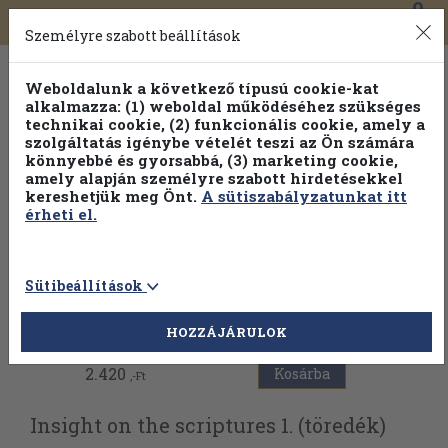
0
Toggle
Főmenü
Könyveink
navigation
Személyre szabott beállítások
Weboldalunk a következő típusú cookie-kat
alkalmazza: (1) weboldal működéséhez szükséges
technikai cookie, (2) funkcionális cookie, amely a
szolgáltatás igénybe vételét teszi az Ön számára
könnyebbé és gyorsabbá, (3) marketing cookie,
amely alapján személyre szabott hirdetésekkel
kereshetjük meg Önt.
A sütiszabályzatunkat itt
érheti el.
Sütibeállítások
Vissza az előző oldalra
HOZZÁJÁRULOK
2.420
Kosárba
,-Ft
Insight on the scriptures 1. (töredék)