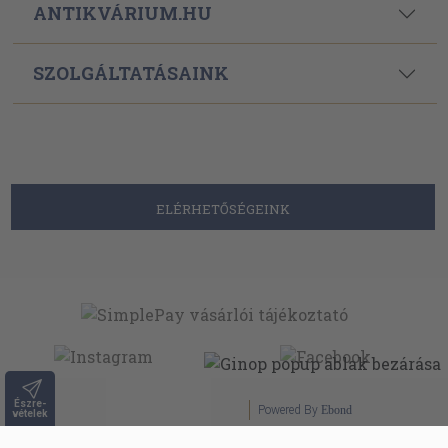
ANTIKVÁRIUM.HU
SZOLGÁLTATÁSAINK
ELÉRHETŐSÉGEINK
Észre-
Powered By
Ebond
vételek