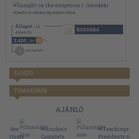
A borító és néhány lap enyhén foltos.
Állapot:
Jó
KOSÁRBA
4.840 Ft
2.420
50
,-Ft
12
pont kapható
ELŐSZÓ
TÉMAKÖRÖK
AJÁNLÓ