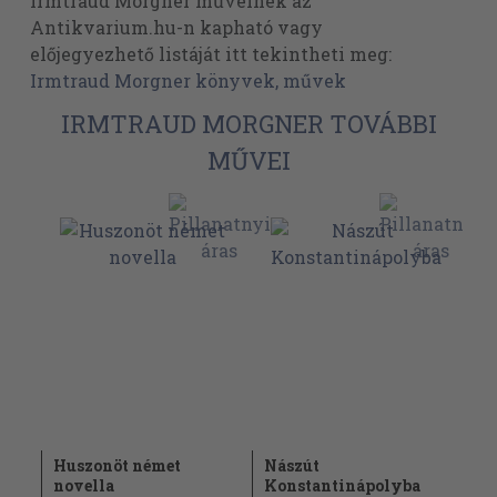
Irmtraud Morgner műveinek az
Antikvarium.hu-n kapható vagy
előjegyezhető listáját itt tekintheti meg:
Irmtraud Morgner könyvek, művek
IRMTRAUD MORGNER TOVÁBBI
MŰVEI
Huszonöt német
Nászút
novella
Konstantinápolyba