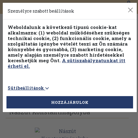
0
Toggle
Főmenü
Könyveink
navigation
Személyre szabott beállítások
Weboldalunk a következő típusú cookie-kat
alkalmazza: (1) weboldal működéséhez szükséges
technikai cookie, (2) funkcionális cookie, amely a
szolgáltatás igénybe vételét teszi az Ön számára
könnyebbé és gyorsabbá, (3) marketing cookie,
amely alapján személyre szabott hirdetésekkel
kereshetjük meg Önt.
A sütiszabályzatunkat itt
érheti el.
Sütibeállítások
Vissza az előző oldalra
Válasszon példányt
HOZZÁJÁRULOK
Nászút Konstantinápolyba