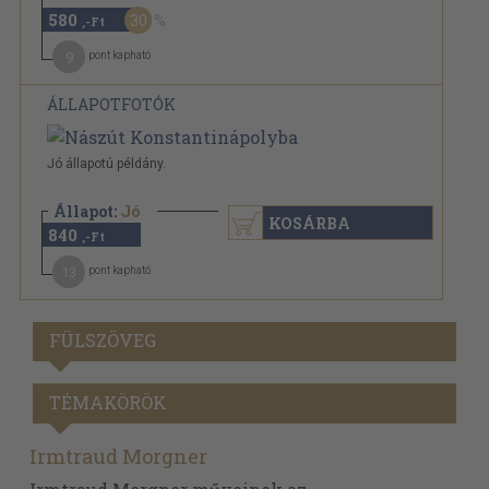
580
30
,-Ft
9
pont kapható
ÁLLAPOTFOTÓK
Jó állapotú példány.
Állapot:
Jó
KOSÁRBA
840
,-Ft
13
pont kapható
FÜLSZÖVEG
TÉMAKÖRÖK
Irmtraud Morgner