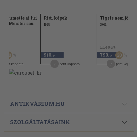
de drumetie ai lui
Riói képek
Tigris nem jön t
lm Meister sau
1958
1962
Ft
1.140 Ft
910
790
50
30
-Ft
,-Ft
,-Ft
7
7
pont kapható
pont kapható
pont kapható
ANTIKVÁRIUM.HU
SZOLGÁLTATÁSAINK