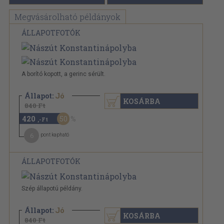
Megvásárolható példányok
ÁLLAPOTFOTÓK
A borító kopott, a gerinc sérült.
Állapot:
Jó
KOSÁRBA
840 Ft
420
50
,-Ft
6
pont kapható
ÁLLAPOTFOTÓK
Szép állapotú példány.
Állapot:
Jó
KOSÁRBA
840 Ft