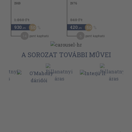
1969
1976
1.860 Ft
840 Ft
930
420
50
50
,-Ft
,-Ft
14
6
pont kapható
pont kapható
A SOROZAT TOVÁBBI MŰVEI