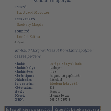
SZERZŐ
Irmtraud Morgner
SZERKESZTŐ
Székely Magda
FORDÍTÓ
Lénárt Edina
Budapest
'Irmtraud Morgner: Nászút Konstantinápolyba '
összes példány
Kiadó:
Európa Könyvkiadó
Kiadás helye:
Budapest
Kiadás éve:
1976
Kötés típusa:
Ragasztott papírkötés
Oldalszám:
236
oldal
Sorozatcím:
Modern könyvtár
Kötetszám:
318
Nyelv:
Magyar
Méret:
18 cm x 10 cm
ISBN:
963-07-0855-8
Értesítőt kérek a kiadóról
Értesítőt kérek a sorozatról