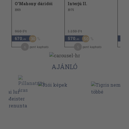
O'Mahony dáridói
Interjú II.
A v
kat
1959
1975
960 Ft
1.150 Ft
670
570
4.9
30
50
,-Ft
,-Ft
6
5
pont kapható
pont kapható
AJÁNLÓ