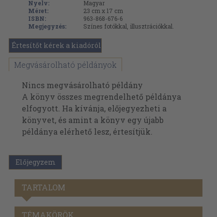
Nyelv:
Magyar
Méret:
23 cm x 17 cm
ISBN:
963-868-676-6
Megjegyzés:
Színes fotókkal, illusztrációkkal.
Értesítőt kérek a kiadóról
Megvásárolható példányok
Nincs megvásárolható példány
A könyv összes megrendelhető példánya
elfogyott. Ha kívánja, előjegyezheti a
könyvet, és amint a könyv egy újabb
példánya elérhető lesz, értesítjük.
Előjegyzem
TARTALOM
TÉMAKÖRÖK