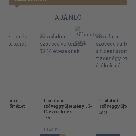
AJÁNLÓ
szettan és
Irodalom
Irodalmi
lomtörténet
szöveggyűjtemény 13-
szöveggyűjtemén
14 éveseknek
2003
1999
1.140 Ft