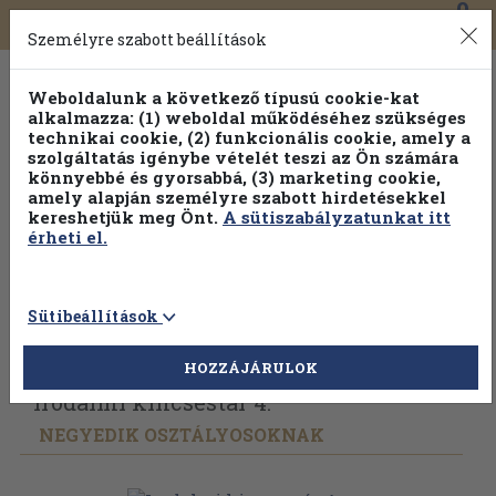
0
Toggle
Főmenü
Könyveink
navigation
Személyre szabott beállítások
Weboldalunk a következő típusú cookie-kat
alkalmazza: (1) weboldal működéséhez szükséges
technikai cookie, (2) funkcionális cookie, amely a
szolgáltatás igénybe vételét teszi az Ön számára
könnyebbé és gyorsabbá, (3) marketing cookie,
amely alapján személyre szabott hirdetésekkel
kereshetjük meg Önt.
A sütiszabályzatunkat itt
érheti el.
Sütibeállítások
Vissza az előző oldalra
Válasszon példányt
HOZZÁJÁRULOK
Irodalmi kincsestár 4.
NEGYEDIK OSZTÁLYOSOKNAK