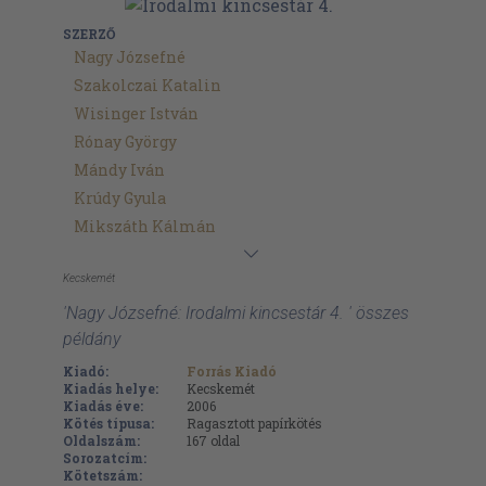
SZERZŐ
Nagy Józsefné
Szakolczai Katalin
Wisinger István
Rónay György
Mándy Iván
Krúdy Gyula
Mikszáth Kálmán
Kecskemét
'Nagy Józsefné: Irodalmi kincsestár 4. ' összes
példány
Kiadó:
Forrás Kiadó
Kiadás helye:
Kecskemét
Kiadás éve:
2006
Kötés típusa:
Ragasztott papírkötés
Oldalszám:
167
oldal
Sorozatcím:
Kötetszám: