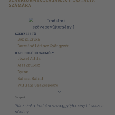
SZAKKÖZÉPISKOLÁJÁNAK I. OSZTÁLYA
SZÁMÁRA
SZERKESZTŐ
Bánki Erika
Barcsáné Lőrincz Gyöngyvér
KAPCSOLÓDÓ SZEMÉLY
József Attila
Aiszkhülosz
Byron
Balassi Bálint
William Shakespeare
Budapest
'Bánki Erika: Irodalmi szöveggyűjtemény I. ' összes
példány