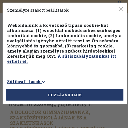
0
Toggle
Főmenü
Könyveink
navigation
Személyre szabott beállítások
Weboldalunk a következő típusú cookie-kat
alkalmazza: (1) weboldal működéséhez szükséges
technikai cookie, (2) funkcionális cookie, amely a
szolgáltatás igénybe vételét teszi az Ön számára
könnyebbé és gyorsabbá, (3) marketing cookie,
Válogasson több mint 30 000 kötet közül
amely alapján személyre szabott hirdetésekkel
Hobbi témakörökben
20% kedvezménnyel!
kereshetjük meg Önt.
A sütiszabályzatunkat itt
érheti el.
Sütibeállítások
Vissza az előző oldalra
Válasszon példányt
HOZZÁJÁRULOK
Irodalmi szöveggyűjtemény I.
A DOLGOZÓK GIMNÁZIUMÁNAK,
SZAKKÖZÉPISKOLÁJÁNAK ÉS A
SZAKMUNKÁSOK