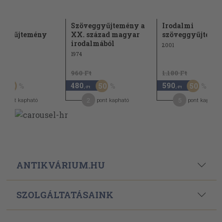
lmi
Szöveggyűjtemény a
Irodalmi
eggyűjtemény
XX. század magyar
szöveggyűjtemén
irodalmából
2001
1974
Ft
960 Ft
1.180 Ft
480
590
50
50
50
,-Ft
,-Ft
2
5
pont kapható
pont kapható
pont kapható
ANTIKVÁRIUM.HU
SZOLGÁLTATÁSAINK