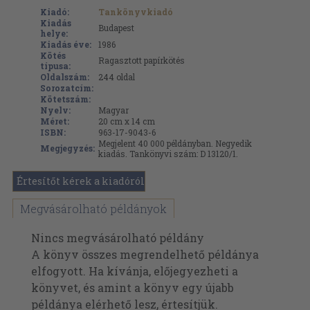
Kiadó:
Tankönyvkiadó
Kiadás
Budapest
helye:
Kiadás éve:
1986
Kötés
Ragasztott papírkötés
típusa:
Oldalszám:
244
oldal
Sorozatcím:
Kötetszám:
Nyelv:
Magyar
Méret:
20 cm x 14 cm
ISBN:
963-17-9043-6
Megjelent 40 000 példányban. Negyedik
Megjegyzés:
kiadás. Tankönyvi szám: D 13120/1.
Értesítőt kérek a kiadóról
Megvásárolható példányok
Nincs megvásárolható példány
A könyv összes megrendelhető példánya
elfogyott. Ha kívánja, előjegyezheti a
könyvet, és amint a könyv egy újabb
példánya elérhető lesz, értesítjük.