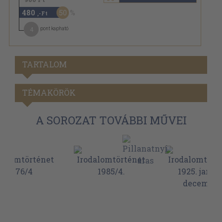
480
50
,-Ft
4
pont kapható
TARTALOM
TÉMAKÖRÖK
A SOROZAT TOVÁBBI MŰVEI