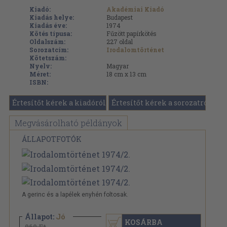
Kiadó:
Akadémiai Kiadó
Kiadás helye:
Budapest
Kiadás éve:
1974
Kötés típusa:
Fűzött papírkötés
Oldalszám:
227
oldal
Sorozatcím:
Irodalomtörténet
Kötetszám:
Nyelv:
Magyar
Méret:
18 cm x 13 cm
ISBN:
Értesítőt kérek a kiadóról
Értesítőt kérek a sorozatról
Megvásárolható példányok
ÁLLAPOTFOTÓK
A gerinc és a lapélek enyhén foltosak.
Állapot:
Jó
KOSÁRBA
960 Ft