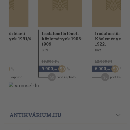
lomtörténeti
Irodalomtörténeti
Irodalomtörténe
mények 1991/4.
közlemények 1908-
Közlemények 19
1909.
1922.
1909
1922
Ft
19.800 Ft
12.000 Ft
9.900
6.000
50
50
50
,-Ft
,-Ft
50
30
pont kapható
pont kapható
pont kapható
ANTIKVÁRIUM.HU