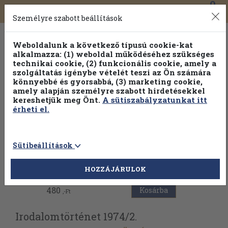
0
Toggle
Főmenü
Könyveink
navigation
Személyre szabott beállítások
Weboldalunk a következő típusú cookie-kat
alkalmazza: (1) weboldal működéséhez szükséges
technikai cookie, (2) funkcionális cookie, amely a
szolgáltatás igénybe vételét teszi az Ön számára
könnyebbé és gyorsabbá, (3) marketing cookie,
amely alapján személyre szabott hirdetésekkel
kereshetjük meg Önt.
A sütiszabályzatunkat itt
érheti el.
Sütibeállítások
Vissza az előző oldalra
HOZZÁJÁRULOK
480
Kosárba
,-Ft
Irodalomtörténet 1974/
2.